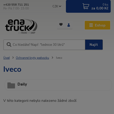
0
ks
+420 558 711 251
CZK
za
0,00 Kč
Po- Pá 7:00- 15:00
Eshop
Najít
Úvod
Ochranné kryty podvozku
Iveco
Iveco
Daily
V této kategorii nebylo nalezeno žádné zboží.