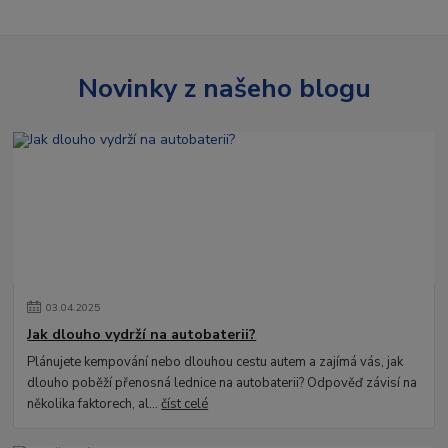
Novinky z našeho blogu
03
.
04
.
2025
Jak dlouho vydrží na autobaterii?
Plánujete kempování nebo dlouhou cestu autem a zajímá vás, jak
dlouho poběží přenosná lednice na autobaterii? Odpověď závisí na
několika faktorech, al...
číst celé