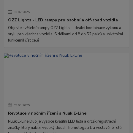
03
.
02
.
2025
OZZ Lights - LED rampy pro osobní a off-road vozidla
Objevte světelné rampy OZZ Lights – ideální kombinace výkonu a
stylu pro všechna vozidla. S délkami od 8 do 52 palců a unikátními
funkcemi!
číst celé
09
.
01
.
2025
Revoluce v nočním řízení s Nuuk E-Line
Nuuk E-Line Duo je vysoce kvalitní LED lišta a držák registrační
značky, který nabízí vysoký dosah, homologaci E a vestavěné relé.