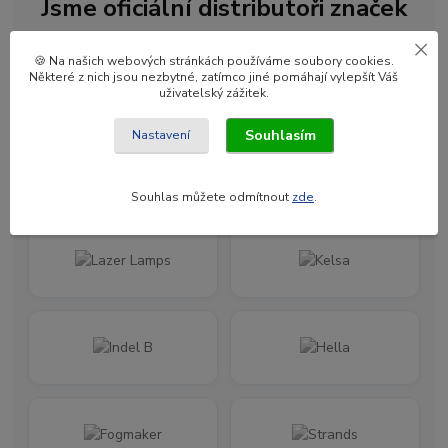
Jsme oficiální distributoři značek
🍪 Na našich webových stránkách používáme soubory cookies.
Některé z nich jsou nezbytné, zatímco jiné pomáhají vylepšít Váš
uživatelský zážitek.
Souhlasím
Nastavení
Souhlas můžete odmítnout
zde
.