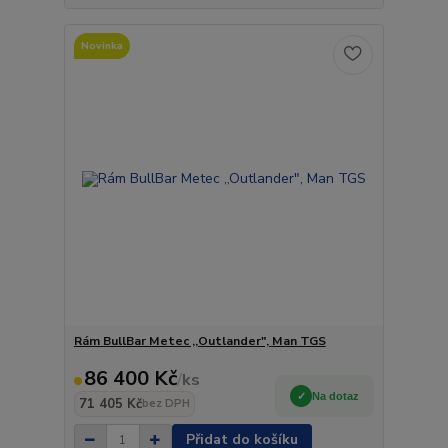
Novinka
Rám BullBar Metec ,,Outlander", Man TGS
86 400 Kč
/
ks
Na dotaz
71 405 Kč
bez DPH
Přidat do košíku