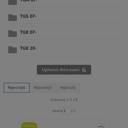
TGM 07-
TGS 07-
TGX 07-
TGX 20-
Upřesnit fiiltrování
Nejnovější
Nejlevnější
Nejdražší
Zobrazuji 1-5 z 5
strana
z 1
Novinka