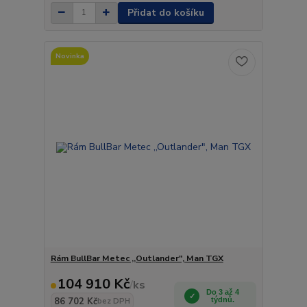
Přidat do košíku
Novinka
Rám BullBar Metec ,,Outlander", Man TGX
104 910 Kč
/
ks
Do 3 až 4
86 702 Kč
týdnů.
bez DPH