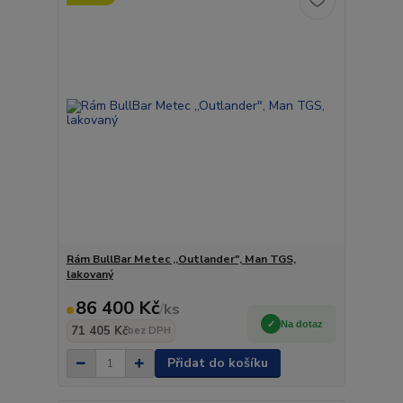
Rám BullBar Metec ,,Outlander", Man TGS,
lakovaný
86 400 Kč
/
ks
Na dotaz
71 405 Kč
bez DPH
Přidat do košíku