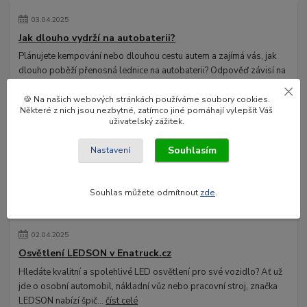
03
.
04
.
2025
Jak dlouho vydrží na autobaterii?
Plánujete kempování nebo dlouhou cestu autem a zajímá vás, jak
dlouho poběží přenosná lednice na autobaterii? Odpověď závisí na
několika faktorech, al...
číst celé
🍪 Na našich webových stránkách používáme soubory cookies.
Některé z nich jsou nezbytné, zatímco jiné pomáhají vylepšít Váš
uživatelský zážitek.
Souhlasím
Nastavení
Souhlas můžete odmítnout
zde
.
02
.
04
.
2025
Osvětlení LEDSON v Enatruck.cz
Hledáte kvalitní a spolehlivé LED osvětlení pro své vozidlo? Ať už
jde o osobní automobil, nákladní vůz nebo pracovní stroj, značka
LEDSON nabízí špič...
číst celé