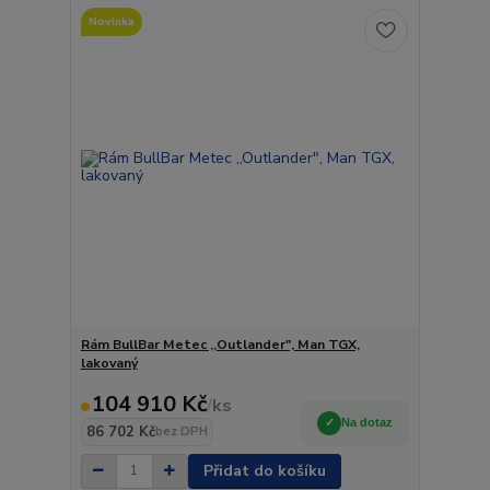
Novinka
Rám BullBar Metec ,,Outlander", Man TGX,
lakovaný
104 910 Kč
/
ks
Na dotaz
86 702 Kč
bez DPH
Přidat do košíku