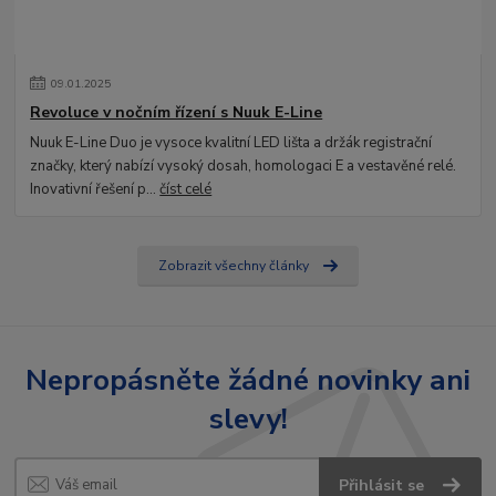
09
.
01
.
2025
Revoluce v nočním řízení s Nuuk E-Line
Nuuk E-Line Duo je vysoce kvalitní LED lišta a držák registrační
značky, který nabízí vysoký dosah, homologaci E a vestavěné relé.
Inovativní řešení p...
číst celé
Zobrazit všechny články
Nepropásněte žádné novinky ani
slevy!
Přihlásit se