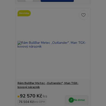
Novinka
Rám BullBar Metec ,,Outlander", Man TGX-
kovový nárazník
92 570 Kč
/
ks
Na dotaz
76 504 Kč
bez DPH