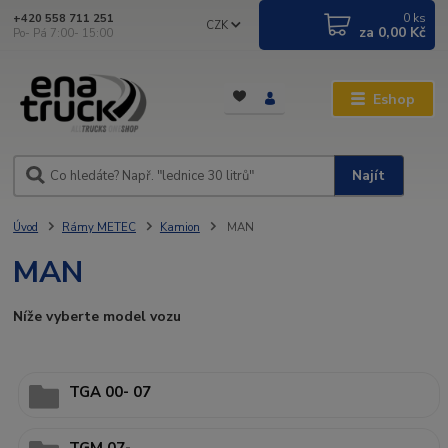
0
ks
+420 558 711 251
CZK
za
0,00 Kč
Po- Pá 7:00- 15:00
Eshop
Najít
Úvod
Rámy METEC
Kamion
MAN
MAN
Níže vyberte model vozu
TGA 00- 07