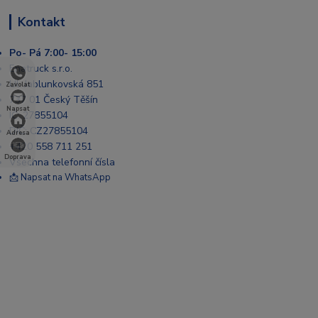
Kontakt
Po- Pá 7:00- 15:00
Enatruck s.r.o.
Ul. Jablunkovská 851
Zavolat
737 01 Český Těšín
Napsat
IČ: 27855104
DIČ: CZ27855104
Adresa
+420 558 711 251
Doprava
Všechna telefonní čísla
📩 Napsat na WhatsApp