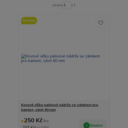
strana
z 1
Novinka
Kovové víčko palivové nádrže se zámkem pro
kamion, závit 60 mm
250 Kč
/
ks
Skladem
207 Kč
bez DPH