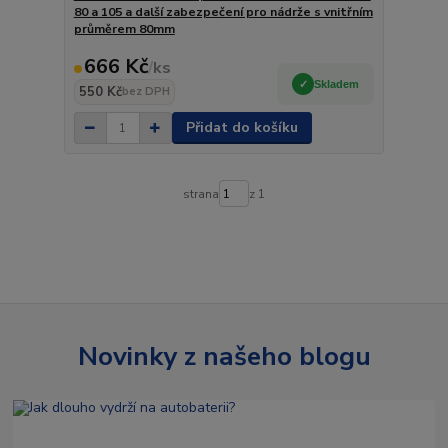
80 a 105 a další zabezpečení pro nádrže s vnitřním
průměrem 80mm
666 Kč
/
ks
Skladem
550 Kč
bez DPH
Přidat do košíku
strana
z 1
Novinky z našeho blogu