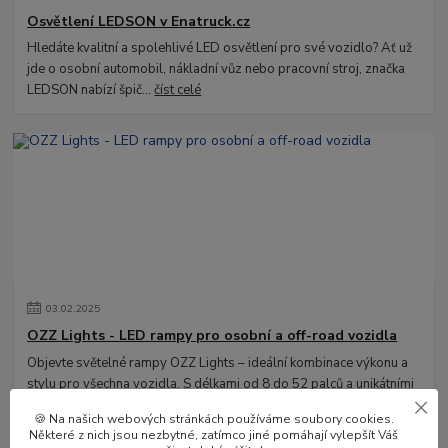
Osvětlení LEDSON v Enatruck.cz
Hledáte kvalitní a spolehlivé LED osvětlení pro své vozidlo? Ať už
jde o osobní automobil, nákladní vůz nebo pracovní stroj, značka
LEDSON nabízí špič...
číst celé
03
.
02
.
2025
OZZ Lights - LED rampy pro osobní a off-road vozidla
Objevte světelné rampy OZZ Lights – ideální kombinace výkonu a
stylu pro všechna vozidla. S délkami od 8 do 52 palců a unikátními
funkcemi!
číst celé
🍪 Na našich webových stránkách používáme soubory cookies.
Některé z nich jsou nezbytné, zatímco jiné pomáhají vylepšít Váš