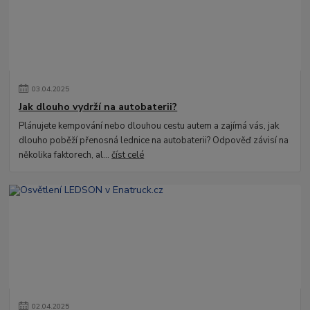
03
.
04
.
2025
Jak dlouho vydrží na autobaterii?
Plánujete kempování nebo dlouhou cestu autem a zajímá vás, jak
dlouho poběží přenosná lednice na autobaterii? Odpověď závisí na
několika faktorech, al...
číst celé
02
.
04
.
2025