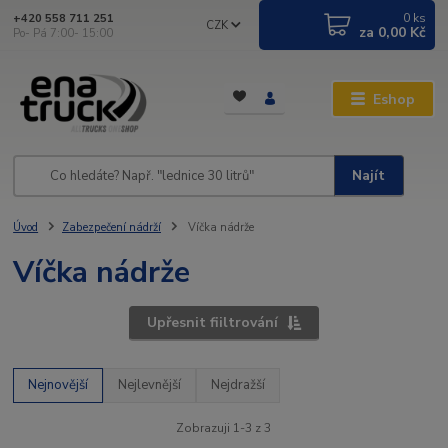
0
ks
+420 558 711 251
CZK
za
0,00 Kč
Po- Pá 7:00- 15:00
Eshop
Najít
Úvod
Zabezpečení nádrží
Víčka nádrže
Víčka nádrže
Upřesnit fiiltrování
Nejnovější
Nejlevnější
Nejdražší
Zobrazuji 1-3 z 3