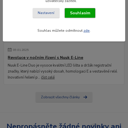
uživatelský zážitek.
Souhlasím
Nastavení
Souhlas můžete odmítnout
zde
.
09
.
01
.
2025
Revoluce v nočním řízení s Nuuk E-Line
Nuuk E-Line Duo je vysoce kvalitní LED lišta a držák registrační
značky, který nabízí vysoký dosah, homologaci E a vestavěné relé.
Inovativní řešení p...
číst celé
Zobrazit všechny články
Nepropásněte žádné novinky ani