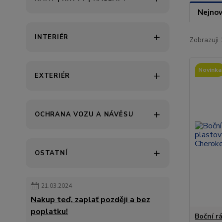
Nejnov
INTERIÉR
Zobrazuji 
Novinka
EXTERIÉR
OCHRANA VOZU A NÁVĚSU
OSTATNÍ
21.03.2024
Nakup teď, zaplať později a bez
poplatku!
Boční r