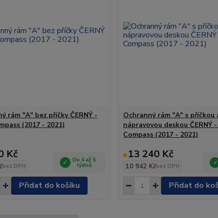
ý rám "A" bez příčky ČERNÝ -
Ochranný rám "A" s příčkou 
mpass (2017 - 2021)
nápravovou deskou ČERNÝ -
Compass (2017 - 2021)
0 Kč
13 240 Kč
Do 4 až 5
č
týdnů
10 942 Kč
bez DPH
bez DPH
Přidat do košíku
Přidat do ko