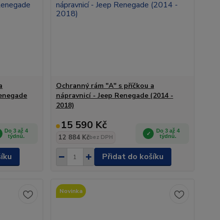
a
Ochranný rám "A" s příčkou a
Renegade
nápravnicí - Jeep Renegade (2014 -
2018)
15 590 Kč
Do 3 až 4
Do 3 až 4
týdnů.
12 884 Kč
týdnů.
bez DPH
šíku
Přidat do košíku
Novinka