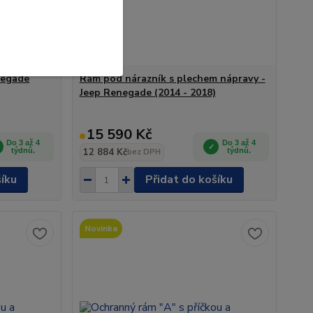
negade
Rám pod nárazník s plechem nápravy -
Jeep Renegade (2014 - 2018)
15 590 Kč
Do 3 až 4
Do 3 až 4
týdnů.
12 884 Kč
týdnů.
bez DPH
šíku
Přidat do košíku
Novinka