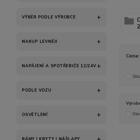
VÝBĚR PODLE VÝROBCE
C
2
NAKUP LEVNĚJI
Cena:
NAPÁJENÍ A SPOTŘEBIČE 12/24V
Skl
PODLE VOZU
Výrob
Ste
OSVĚTLENÍ
RÁMY | KRYTY | NÁŠLAPY