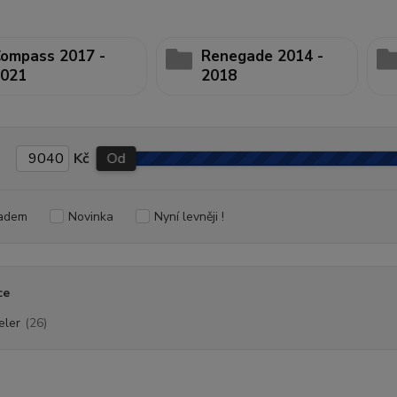
ompass 2017 -
Renegade 2014 -
021
2018
Kč
Od
adem
Novinka
Nyní levněji !
ce
eler
(26)