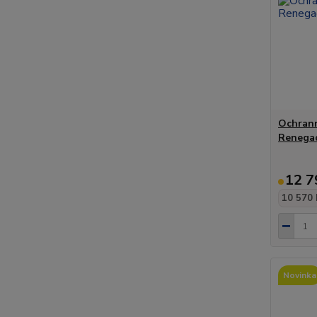
Ochrann
Renegad
12 7
10 570 
Novinka