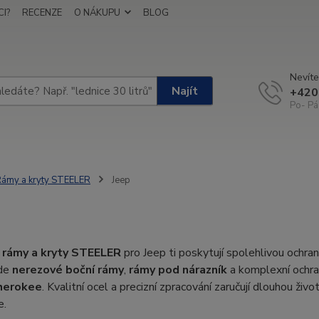
I?
RECENZE
O NÁKUPU
BLOG
Nevíte
Najít
+420
Po- Pá
ámy a kryty STEELER
Jeep
é
rámy a kryty STEELER
pro Jeep ti poskytují spolehlivou ochranu
zde
nerezové boční rámy
,
rámy pod nárazník
a komplexní ochr
herokee
. Kvalitní ocel a precizní zpracování zaručují dlouhou živ
e.