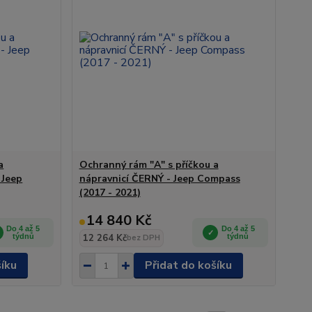
a
Ochranný rám "A" s příčkou a
 Jeep
nápravnicí ČERNÝ - Jeep Compass
(2017 - 2021)
14 840 Kč
Do 4 až 5
Do 4 až 5
týdnů
12 264 Kč
týdnů
bez DPH
šíku
Přidat do košíku