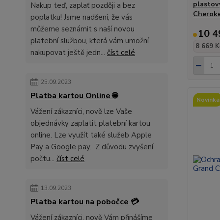
plastov
Nakup teď, zaplať později a bez
Cheroke
poplatku! Jsme nadšeni, že vás
můžeme seznámit s naší novou
10 4
platební službou, která vám umožní
8 669 K
nakupovat ještě jedn...
číst celé
25.09.2023
Platba kartou Online 🌐
Novinka
Vážení zákazníci, nově lze Vaše
objednávky zaplatit platební kartou
online. Lze využít také služeb Apple
Pay a Google pay. Z důvodu zvyšení
počtu...
číst celé
13.09.2023
Platba kartou na pobočce 💳
Vážení zákazníci, nově Vám přinášíme