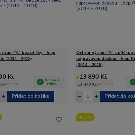
ý rám "A" bez příčky - Jeep
Ochranný rám "A" s příčkou 
e (2014 - 2018)
nápravovou deskou - Jeep 
(2014 - 2018)
90 Kč
13 890 Kč
Do 3 až 4
Kč
týdnů.
11 479 Kč
bez DPH
bez DPH
Přidat do košíku
Přidat do ko
Novinka