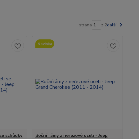
strana
z 2
další
Novinka
 se schůdky
Boční rámy z nerezové oceli - Jeep