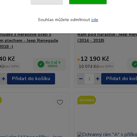
Souhlas můžete odmítnout
zde
.
chůdky z nerezové oceli s
Rám pod nárazník- Jeep Re
m plechem - Jeep Renegade
(2014 - 2018)
2018 -)
40 Kč
12 190 Kč
Do 3 až 4
Kč
týdnů.
10 074 Kč
bez DPH
bez DPH
Přidat do košíku
Přidat do ko
Novinka