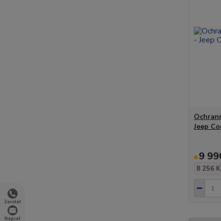
Ochrann
Jeep Co
9 99
8 256 K
Zavolat
Napsat