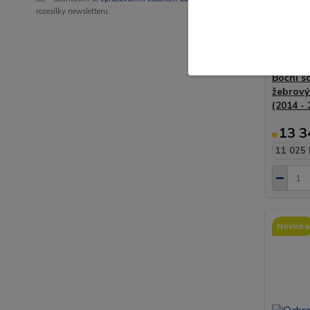
rozesílky newsletteru.
Boční s
žebrový
(2014 - 
13 3
11 025 
Novinka