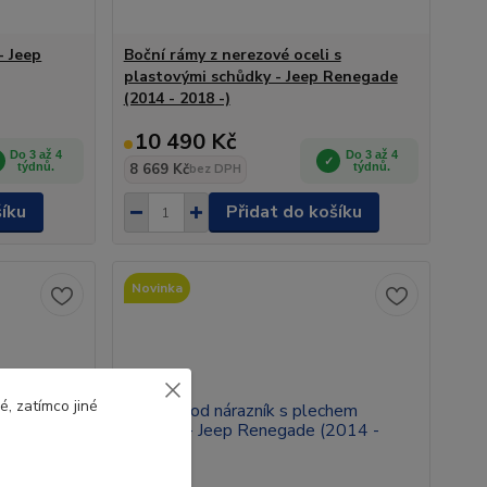
- Jeep
Boční rámy z nerezové oceli s
plastovými schůdky - Jeep Renegade
(2014 - 2018 -)
10 490 Kč
Do 3 až 4
Do 3 až 4
týdnů.
8 669 Kč
týdnů.
bez DPH
šíku
Přidat do košíku
Novinka
, zatímco jiné