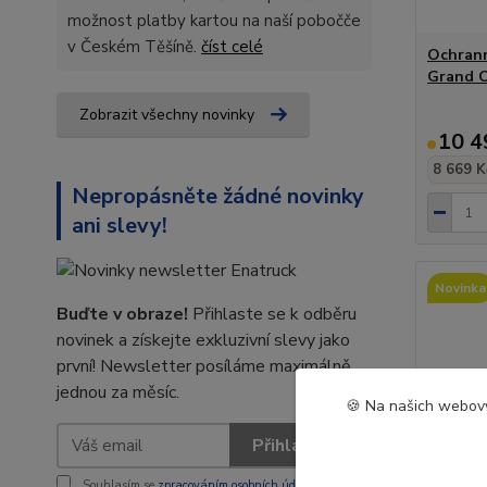
možnost platby kartou na naší pobočče
v Českém Těšíně.
číst celé
Ochrann
Grand C
Zobrazit všechny novinky
10 4
8 669 K
Nepropásněte žádné novinky
ani slevy!
Novinka
Buďte v obraze!
Přihlaste se k odběru
novinek a získejte exkluzivní slevy jako
první! Newsletter posíláme maximálně
jednou za měsíc.
🍪 Na našich webový
Přihlásit se
Souhlasím se
zpracováním osobních údajů
za účelem