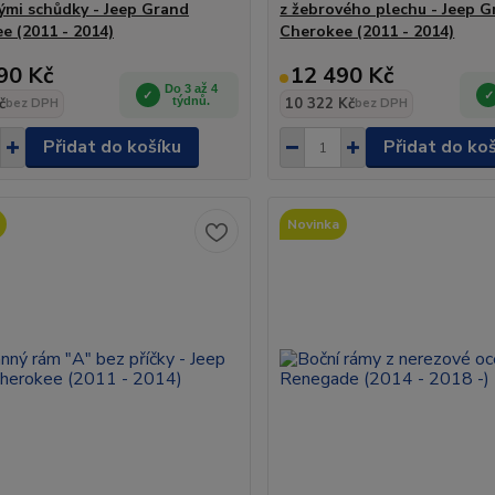
ými schůdky - Jeep Grand
z žebrového plechu - Jeep 
e (2011 - 2014)
Cherokee (2011 - 2014)
90 Kč
12 490 Kč
Do 3 až 4
č
týdnů.
10 322 Kč
bez DPH
bez DPH
Přidat do košíku
Přidat do ko
Novinka