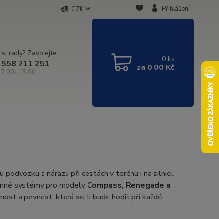
Přihlášení
CZK
 si rady? Zavolejte.
0
ks
 558 711 251
za
0,00 Kč
 7:00- 15:00
 podvozku a nárazu při cestách v terénu i na silnici.
anné systémy pro modely
Compass, Renegade a
otnost a pevnost, která se ti bude hodit při každé