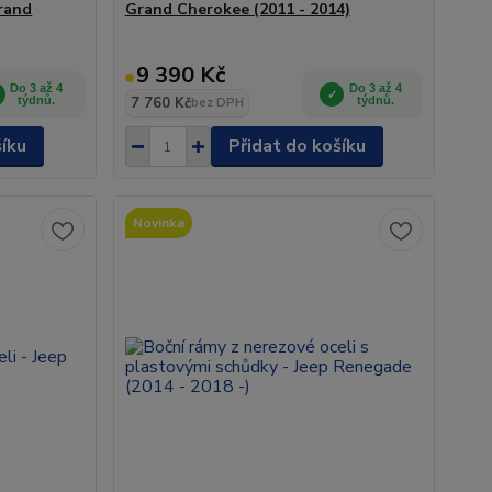
Grand
Grand Cherokee (2011 - 2014)
9 390 Kč
Do 3 až 4
Do 3 až 4
týdnů.
7 760 Kč
týdnů.
bez DPH
šíku
Přidat do košíku
Novinka