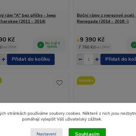
ý rám "A" bez příčky - Jeep
Boční rámy z nerezové oceli 
herokee (2011 - 2014)
Renegade (2014 - 2018 -)
90 Kč
9 390 Kč
Do 3 až 4
č
týdnů.
7 760 Kč
bez DPH
bez DPH
Přidat do košíku
Přidat do ko
Novinka
ch stránkách používáme soubory cookies. Některé z nich jsou nezbytné
pomáhají vylepšít Váš uživatelský zážitek.
Souhlasím
Nastavení