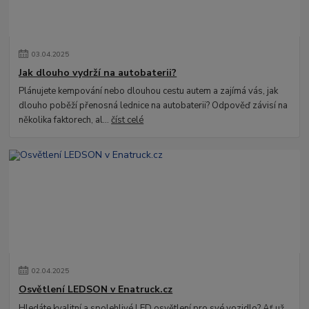
03
.
04
.
2025
Jak dlouho vydrží na autobaterii?
Plánujete kempování nebo dlouhou cestu autem a zajímá vás, jak
dlouho poběží přenosná lednice na autobaterii? Odpověď závisí na
několika faktorech, al...
číst celé
02
.
04
.
2025
Osvětlení LEDSON v Enatruck.cz
Hledáte kvalitní a spolehlivé LED osvětlení pro své vozidlo? Ať už