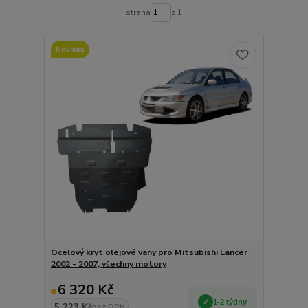
strana
z 1
Novinka
Ocelový kryt olejové vany pro Mitsubishi Lancer
2002 - 2007, všechny motory
6 320 Kč
1-2 týdny
5 223 Kč
bez DPH