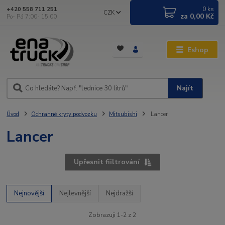
0
ks
+420 558 711 251
CZK
za
0,00 Kč
Po- Pá 7:00- 15:00
Eshop
Najít
Úvod
Ochranné kryty podvozku
Mitsubishi
Lancer
Lancer
Upřesnit fiiltrování
Nejnovější
Nejlevnější
Nejdražší
Zobrazuji 1-2 z 2