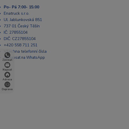
Po- Pá 7:00- 15:00
Enatruck s.r.o.
Ul. Jablunkovská 851
737 01 Český Těšín
IČ: 27855104
DIČ: CZ27855104
+420 558 711 251
Všechna telefonní čísla
📩 Napsat na WhatsApp
Zavolat
Napsat
Adresa
Doprava