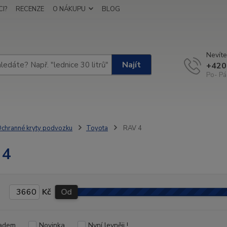
I?
RECENZE
O NÁKUPU
BLOG
Nevíte
Najít
+420
Po- Pá
chranné kryty podvozku
Toyota
RAV 4
 4
Kč
Od
adem
Novinka
Nyní levněji !