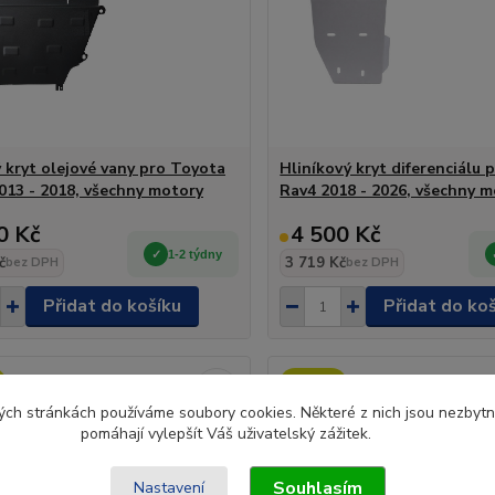
 kryt olejové vany pro Toyota
Hliníkový kryt diferenciálu 
013 - 2018, všechny motory
Rav4 2018 - 2026, všechny 
0 Kč
4 500 Kč
1-2 týdny
č
3 719 Kč
bez DPH
bez DPH
Přidat do košíku
Přidat do ko
Novinka
ch stránkách používáme soubory cookies. Některé z nich jsou nezbytné
pomáhají vylepšít Váš uživatelský zážitek.
Souhlasím
Nastavení