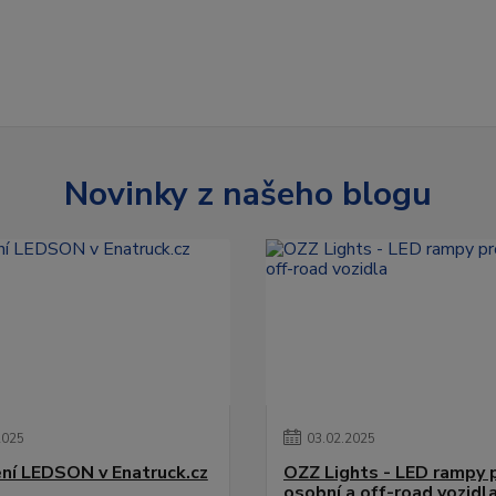
Novinky z našeho blogu
2025
03
.
02
.
2025
ní LEDSON v Enatruck.cz
OZZ Lights - LED rampy 
osobní a off-road vozidl