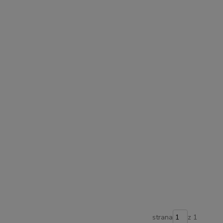
strana
z 1