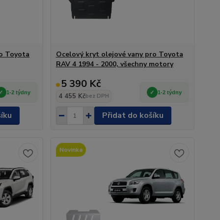
ro Toyota
Ocelový kryt olejové vany pro Toyota
RAV 4 1994 - 2000, všechny motory
5 390 Kč
1-2 týdny
1-2 týdny
4 455 Kč
bez DPH
šíku
Přidat do košíku
Novinka