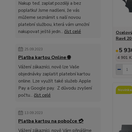
Nakup teď, zaplať později a bez
poplatku! Jsme nadšeni, že vás
můžeme seznámit s naší novou
platební službou, která vám umožní
nakupovat ještě jedn...
číst celé
Ocelový
Rav4 20
5 93
25.09.2023
Platba kartou Online 🌐
4 901 K
Vážení zákazníci, nově lze Vaše
objednávky zaplatit platební kartou
online. Lze využít také služeb Apple
Pay a Google pay. Z důvodu zvyšení
Novinka
počtu...
číst celé
13.09.2023
Platba kartou na pobočce 💳
Vážení zákazníci, nově Vám přinášíme