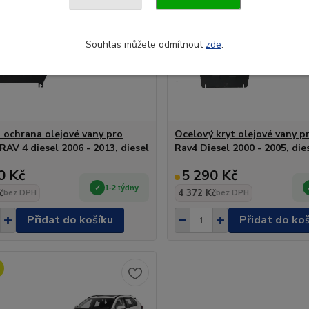
Souhlas můžete odmítnout
zde
.
 ochrana olejové vany pro
Ocelový kryt olejové vany p
RAV 4 diesel 2006 - 2013, diesel
Rav4 Diesel 2000 - 2005, die
0 Kč
5 290 Kč
1-2 týdny
č
4 372 Kč
bez DPH
bez DPH
Přidat do košíku
Přidat do ko