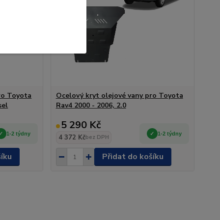
ro Toyota
Ocelový kryt olejové vany pro Toyota
sel
Rav4 2000 - 2006, 2.0
5 290 Kč
1-2 týdny
1-2 týdny
4 372 Kč
bez DPH
šíku
Přidat do košíku