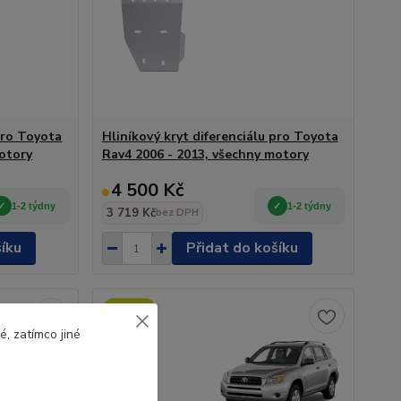
pro Toyota
Hliníkový kryt diferenciálu pro Toyota
motory
Rav4 2006 - 2013, všechny motory
4 500 Kč
1-2 týdny
1-2 týdny
3 719 Kč
bez DPH
šíku
Přidat do košíku
Novinka
, zatímco jiné