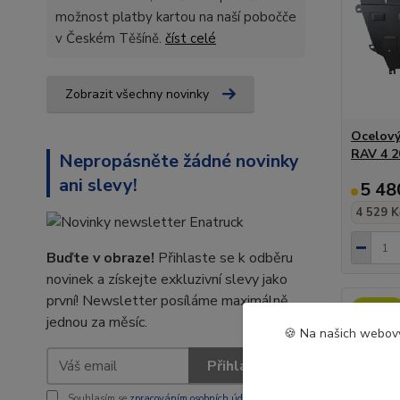
možnost platby kartou na naší pobočče
v Českém Těšíně.
číst celé
Zobrazit všechny novinky
Ocelový
RAV 4 2
Nepropásněte žádné novinky
ani slevy!
5 48
4 529 K
Buďte v obraze!
Přihlaste se k odběru
novinek a získejte exkluzivní slevy jako
první! Newsletter posíláme maximálně
Novinka
jednou za měsíc.
🍪 Na našich webový
Přihlásit se
Souhlasím se
zpracováním osobních údajů
za účelem