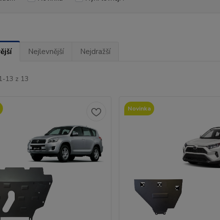
ější
Nejlevnější
Nejdražší
1-13 z 13
Novinka