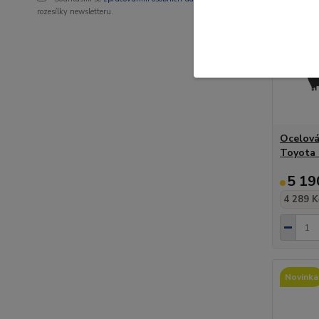
rozesílky newsletteru.
Ocelová
Toyota 
5 19
4 289 K
Novinka