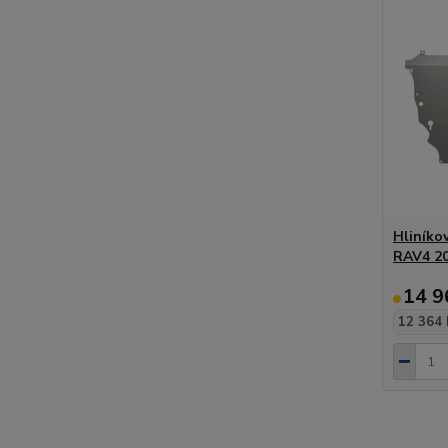
Hliníko
RAV4 20
14 9
12 364 