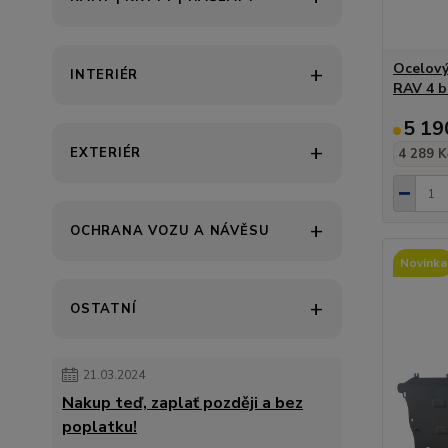
Ocelový
INTERIÉR
RAV 4 b
5 19
EXTERIÉR
4 289 K
OCHRANA VOZU A NÁVĚSU
Novinka
OSTATNÍ
21.03.2024
Nakup teď, zaplať později a bez
poplatku!