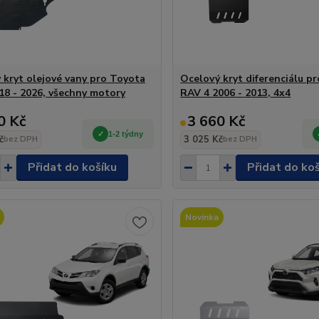
 kryt olejové vany pro Toyota
Ocelový kryt diferenciálu p
18 - 2026, všechny motory
RAV 4 2006 - 2013, 4x4
0 Kč
3 660 Kč
1-2 týdny
č
3 025 Kč
bez DPH
bez DPH
Přidat do košíku
Přidat do ko
Novinka