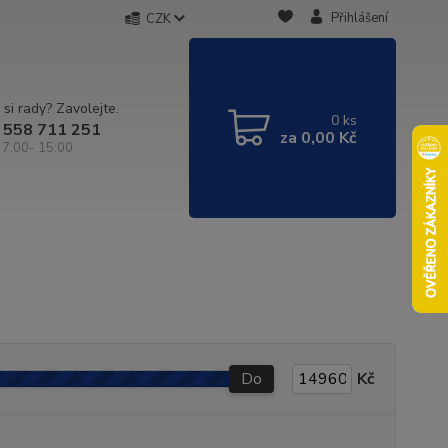
Přihlášení
CZK
 si rady? Zavolejte.
0
ks
 558 711 251
za
0,00 Kč
 7:00- 15:00
Do
Kč