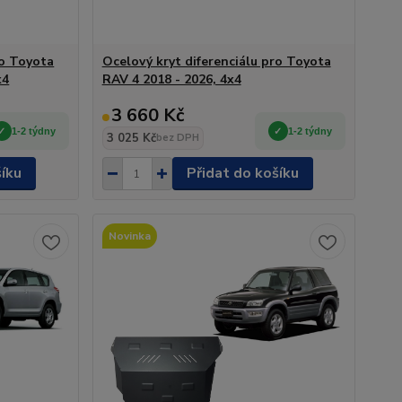
ro Toyota
Ocelový kryt diferenciálu pro Toyota
x4
RAV 4 2018 - 2026, 4x4
3 660 Kč
1-2 týdny
1-2 týdny
3 025 Kč
bez DPH
šíku
Přidat do košíku
Novinka