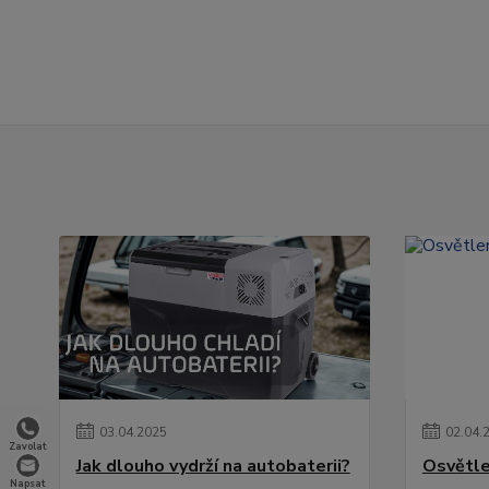
03
.
04
.
2025
02
.
04
.
Zavolat
Jak dlouho vydrží na autobaterii?
Osvětle
Napsat