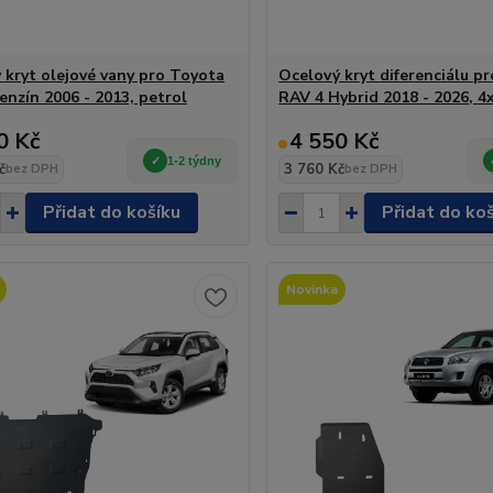
 kryt olejové vany pro Toyota
Ocelový kryt diferenciálu p
enzín 2006 - 2013, petrol
RAV 4 Hybrid 2018 - 2026, 4
0 Kč
4 550 Kč
1-2 týdny
č
3 760 Kč
bez DPH
bez DPH
Přidat do košíku
Přidat do ko
Novinka