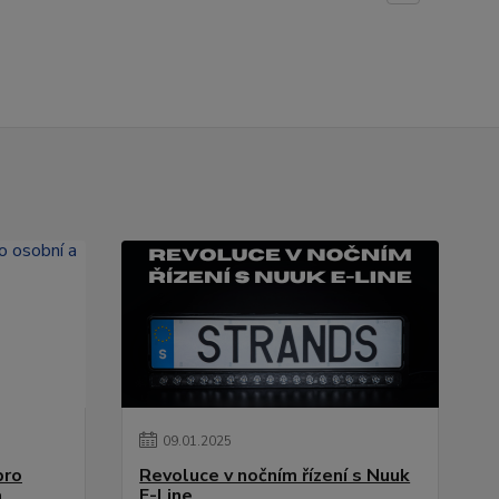
09
.
01
.
2025
pro
Revoluce v nočním řízení s Nuuk
a
E-Line