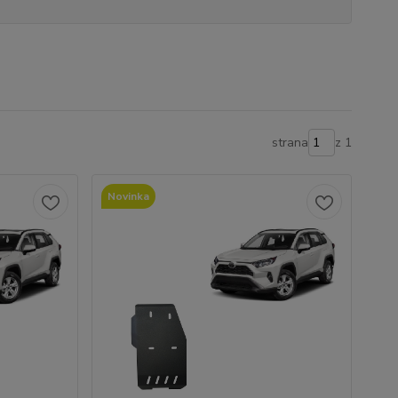
strana
z 1
Novinka