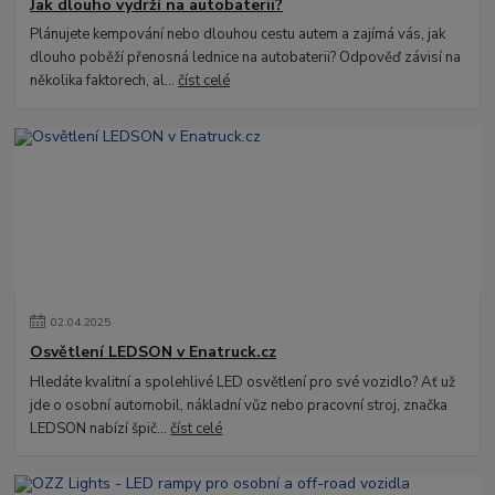
Jak dlouho vydrží na autobaterii?
Plánujete kempování nebo dlouhou cestu autem a zajímá vás, jak
dlouho poběží přenosná lednice na autobaterii? Odpověď závisí na
několika faktorech, al...
číst celé
02
.
04
.
2025
Osvětlení LEDSON v Enatruck.cz
Hledáte kvalitní a spolehlivé LED osvětlení pro své vozidlo? Ať už
jde o osobní automobil, nákladní vůz nebo pracovní stroj, značka
LEDSON nabízí špič...
číst celé