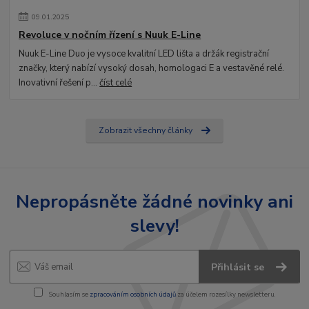
09
.
01
.
2025
Revoluce v nočním řízení s Nuuk E-Line
Nuuk E-Line Duo je vysoce kvalitní LED lišta a držák registrační
značky, který nabízí vysoký dosah, homologaci E a vestavěné relé.
Inovativní řešení p...
číst celé
Zobrazit všechny články
Nepropásněte žádné novinky ani
slevy!
Přihlásit se
Souhlasím se
zpracováním osobních údajů
za účelem rozesílky newsletteru.