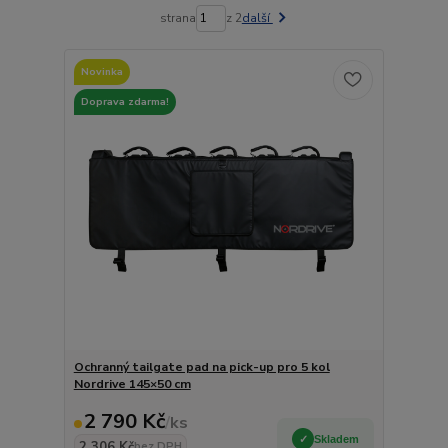
strana
z 2
další
Novinka
Doprava zdarma!
Ochranný tailgate pad na pick-up pro 5 kol
Nordrive 145×50 cm
2 790 Kč
/
ks
Skladem
2 306 Kč
bez DPH