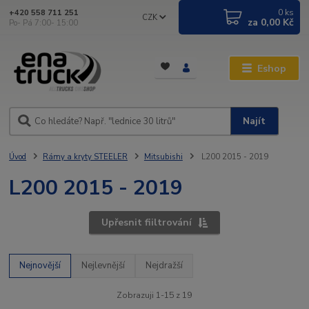
0
ks
+420 558 711 251
CZK
za
0,00 Kč
Po- Pá 7:00- 15:00
Eshop
Najít
Úvod
Rámy a kryty STEELER
Mitsubishi
L200 2015 - 2019
L200 2015 - 2019
Upřesnit fiiltrování
Nejnovější
Nejlevnější
Nejdražší
Zobrazuji 1-15 z 19