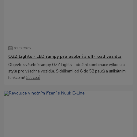
03
.
02
.
2025
OZZ Lights - LED rampy pro osobní a off-road vozidla
Objevte světelné rampy OZZ Lights – ideální kombinace výkonu a
stylu pro všechna vozidla. S délkami od 8 do 52 palců a unikátními
funkcemi!
číst celé