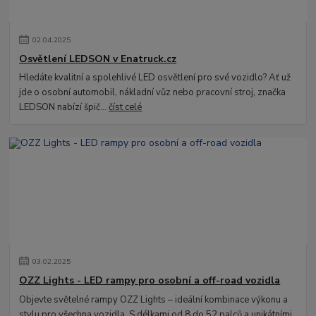
02
.
04
.
2025
Osvětlení LEDSON v Enatruck.cz
Hledáte kvalitní a spolehlivé LED osvětlení pro své vozidlo? Ať už
jde o osobní automobil, nákladní vůz nebo pracovní stroj, značka
LEDSON nabízí špič...
číst celé
03
.
02
.
2025
OZZ Lights - LED rampy pro osobní a off-road vozidla
Objevte světelné rampy OZZ Lights – ideální kombinace výkonu a
stylu pro všechna vozidla. S délkami od 8 do 52 palců a unikátními