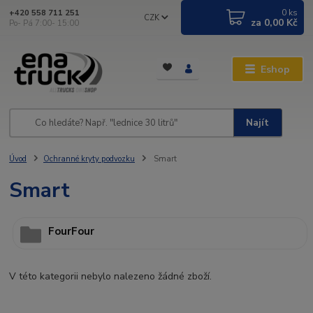
0
ks
+420 558 711 251
CZK
za
0,00 Kč
Po- Pá 7:00- 15:00
Eshop
Najít
Úvod
Ochranné kryty podvozku
Smart
Smart
FourFour
V této kategorii nebylo nalezeno žádné zboží.