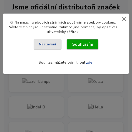
Jsme oficiální distributoři značek
🍪 Na našich webových stránkách používáme soubory cookies.
Některé z nich jsou nezbytné, zatímco jiné pomáhají vylepšít Váš
uživatelský zážitek.
Souhlasím
Nastavení
Souhlas můžete odmítnout
zde
.