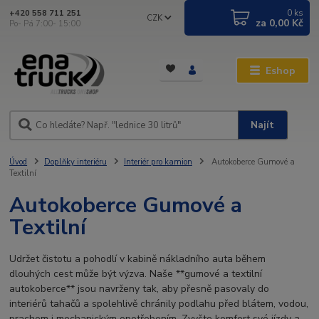
0
ks
+420 558 711 251
CZK
za
0,00 Kč
Po- Pá 7:00- 15:00
Eshop
Najít
Úvod
Doplňky interiéru
Interiér pro kamion
Autokoberce Gumové a
Textilní
Autokoberce Gumové a
Textilní
Udržet čistotu a pohodlí v kabině nákladního auta během
dlouhých cest může být výzva. Naše **gumové a textilní
autokoberce** jsou navrženy tak, aby přesně pasovaly do
interiérů tahačů a spolehlivě chránily podlahu před blátem, vodou,
prachem i mechanickým opotřebením. Zvyšte komfort své jízdy a