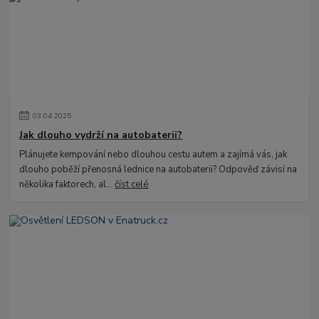
03
.
04
.
2025
Jak dlouho vydrží na autobaterii?
Plánujete kempování nebo dlouhou cestu autem a zajímá vás, jak
dlouho poběží přenosná lednice na autobaterii? Odpověď závisí na
několika faktorech, al...
číst celé