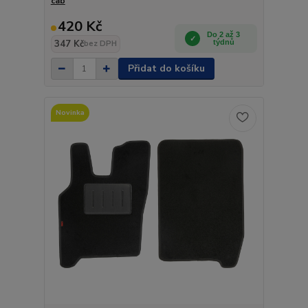
cab
420 Kč
Do 2 až 3
347 Kč
týdnů
bez DPH
Přidat do košíku
Novinka