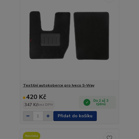
Textilní autokoberce pro Iveco S-Way
420 Kč
Do 2 až 3
347 Kč
týdnů
bez DPH
Přidat do košíku
Novinka