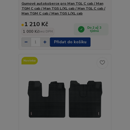
Gumové autokoberce pro Man TGL C cab / Man
TGM C cab / Man TGS L/XL cab / Man TGL C cab /
Man TGM C cab / Man TGS L/XL cab
1 210 Kč
Do 2 až 3
1 000 Kč
týdnů
bez DPH
Přidat do košíku
Novinka