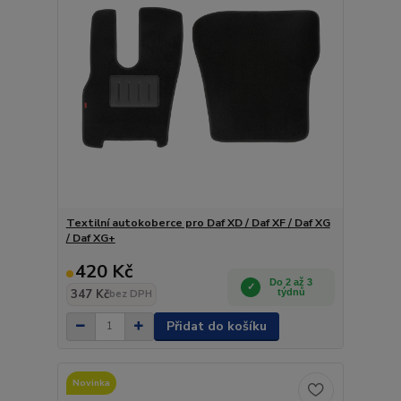
Textilní autokoberce pro Daf XD / Daf XF / Daf XG
/ Daf XG+
420 Kč
Do 2 až 3
347 Kč
týdnů
bez DPH
Přidat do košíku
Novinka