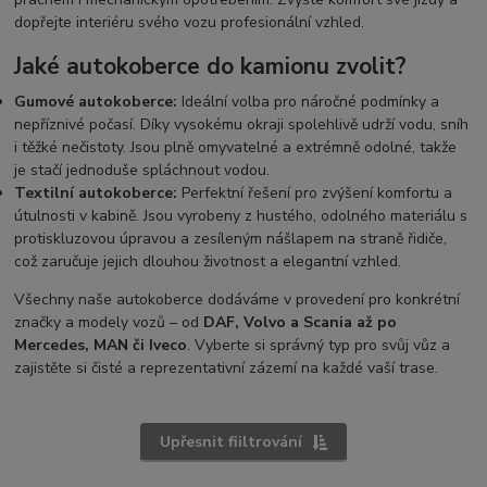
dopřejte interiéru svého vozu profesionální vzhled.
Jaké autokoberce do kamionu zvolit?
Gumové autokoberce:
Ideální volba pro náročné podmínky a
nepříznivé počasí. Díky vysokému okraji spolehlivě udrží vodu, sníh
i těžké nečistoty. Jsou plně omyvatelné a extrémně odolné, takže
je stačí jednoduše spláchnout vodou.
Textilní autokoberce:
Perfektní řešení pro zvýšení komfortu a
útulnosti v kabině. Jsou vyrobeny z hustého, odolného materiálu s
protiskluzovou úpravou a zesíleným nášlapem na straně řidiče,
což zaručuje jejich dlouhou životnost a elegantní vzhled.
Všechny naše autokoberce dodáváme v provedení pro konkrétní
značky a modely vozů – od
DAF, Volvo a Scania až po
Mercedes, MAN či Iveco
. Vyberte si správný typ pro svůj vůz a
zajistěte si čisté a reprezentativní zázemí na každé vaší trase.
Upřesnit fiiltrování