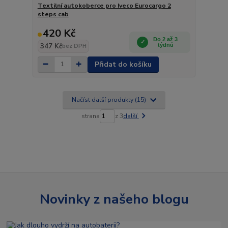
Textilní autokoberce pro Iveco Eurocargo 2
steps cab
420 Kč
Do 2 až 3
347 Kč
týdnů
bez DPH
Přidat do košíku
Načíst další produkty (15)
strana
z 3
další
Novinky z našeho blogu