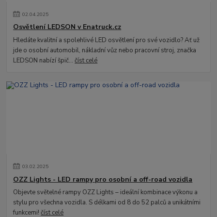
02
.
04
.
2025
Osvětlení LEDSON v Enatruck.cz
Hledáte kvalitní a spolehlivé LED osvětlení pro své vozidlo? Ať už
jde o osobní automobil, nákladní vůz nebo pracovní stroj, značka
LEDSON nabízí špič...
číst celé
03
.
02
.
2025
OZZ Lights - LED rampy pro osobní a off-road vozidla
Objevte světelné rampy OZZ Lights – ideální kombinace výkonu a
stylu pro všechna vozidla. S délkami od 8 do 52 palců a unikátními
funkcemi!
číst celé