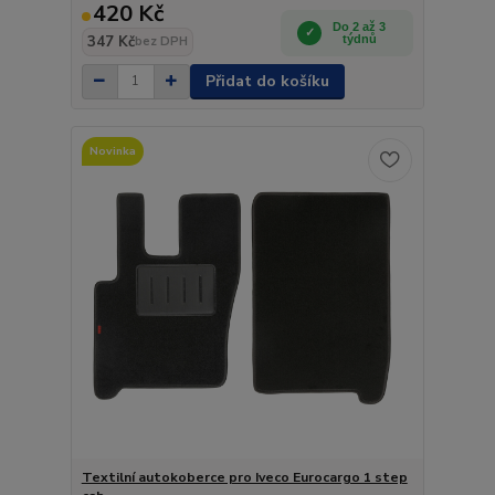
420 Kč
Do 2 až 3
347 Kč
týdnů
bez DPH
Přidat do košíku
Novinka
Textilní autokoberce pro Iveco Eurocargo 1 step