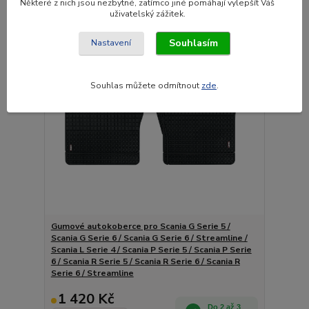
Některé z nich jsou nezbytné, zatímco jiné pomáhají vylepšít Váš
uživatelský zážitek.
Novinka
Souhlasím
Nastavení
Souhlas můžete odmítnout
zde
.
Gumové autokoberce pro Scania G Serie 5 /
Scania G Serie 6 / Scania G Serie 6 / Streamline /
Scania L Serie 4 / Scania P Serie 5 / Scania P Serie
6 / Scania R Serie 5 / Scania R Serie 6 / Scania R
Serie 6 / Streamline
1 420 Kč
Do 2 až 3