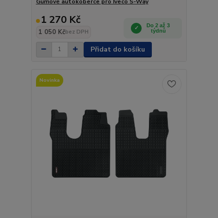
Gumové autokoberce pro Iveco S-Way
1 270 Kč
Do 2 až 3
1 050 Kč
týdnů
bez DPH
Přidat do košíku
Novinka