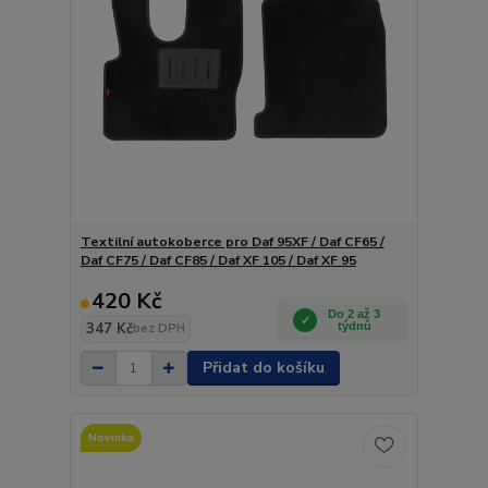
Textilní autokoberce pro Daf 95XF / Daf CF65 /
Daf CF75 / Daf CF85 / Daf XF 105 / Daf XF 95
420 Kč
Do 2 až 3
347 Kč
týdnů
bez DPH
Přidat do košíku
Novinka