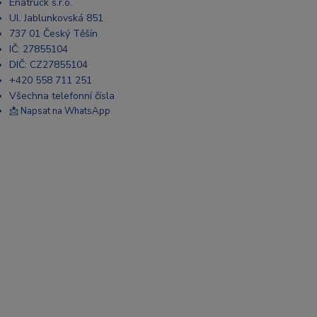
Enatruck s.r.o.
Ul. Jablunkovská 851
737 01 Český Těšín
IČ: 27855104
DIČ: CZ27855104
+420 558 711 251
Všechna telefonní čísla
📩 Napsat na WhatsApp