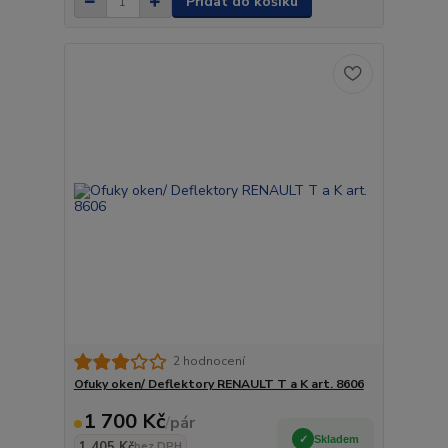
Přidat do košíku
2 hodnocení
Ofuky oken/ Deflektory RENAULT T a K art. 8606
1 700 Kč
/
pár
Skladem
1 405 Kč
bez DPH