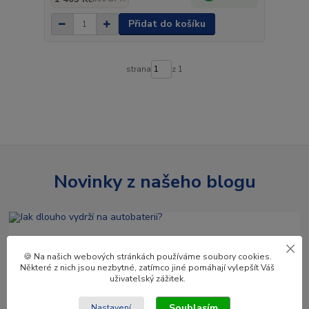
Přidat do košíku
strana
z 1
Novinky z našeho blogu
🍪 Na našich webových stránkách používáme soubory cookies.
Některé z nich jsou nezbytné, zatímco jiné pomáhají vylepšít Váš
uživatelský zážitek.
Souhlasím
Nastavení