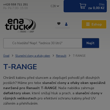
0
ks
+420 558 711 251
CZK
za
0,00 Kč
Po- Pá 7:00- 15:00
Eshop
Najít
Úvod
Sluneční clony a ofuky oken
Renault
T-RANGE
T-RANGE
Chráníš kabinu před sluncem a zlepšuješ pohodlí při dlouhých
jezdách? Máme pro tebe
sluneční clony a ofuky oken speciálně
navržené pro Renault T-RANGE
. Naše nabídka zahrnuje
deflektory oken
, které snižují hluk a prach, a
sluneční clony v
různých velikostech
pro efektivní ochranu kabiny před UV
zářením a přehříváním.