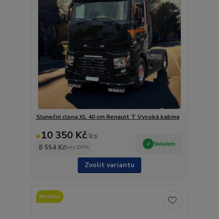
Sluneční clona XL 40 cm Renault T Vysoká kabina
10 350 Kč
/
ks
Skladem
8 554 Kč
bez DPH
Zvolit variantu
Novinka