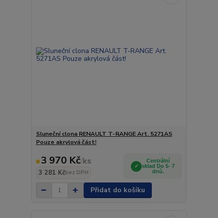
Sluneční clona RENAULT T-RANGE Art. 5271AS
Pouze akrylová část!
3 970 Kč
/
ks
Centrální
sklad Do 5- 7
3 281 Kč
dnů.
bez DPH
Přidat do košíku