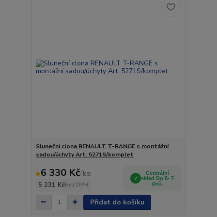
Sluneční clona RENAULT T-RANGE s montážní
sadou/úchyty Art. 5271S/komplet
6 330 Kč
/
ks
Centrální
sklad Do 5- 7
5 231 Kč
dnů.
bez DPH
Přidat do košíku