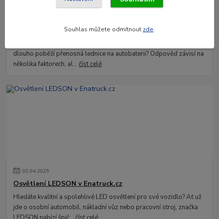
03
.
04
.
2025
Jak dlouho vydrží na autobaterii?
Souhlas můžete odmítnout
zde
.
Plánujete kempování nebo dlouhou cestu autem a zajímá vás, jak
dlouho poběží přenosná lednice na autobaterii? Odpověď závisí na
několika faktorech, al...
číst celé
02
.
04
.
2025
Osvětlení LEDSON v Enatruck.cz
Hledáte kvalitní a spolehlivé LED osvětlení pro své vozidlo? Ať už
jde o osobní automobil, nákladní vůz nebo pracovní stroj, značka
LEDSON nabízí špič...
číst celé