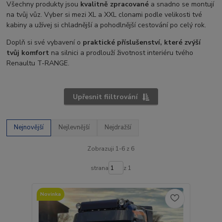
Všechny produkty jsou
kvalitně zpracované
a snadno se montují
na tvůj vůz. Vyber si mezi XL a XXL clonami podle velikosti tvé
kabiny a užívej si chladnější a pohodlnější cestování po celý rok.
Doplň si své vybavení o
praktické příslušenství, které zvýší
tvůj komfort
na silnici a prodlouží životnost interiéru tvého
Renaultu T-RANGE.
Upřesnit fiiltrování
Nejnovější
Nejlevnější
Nejdražší
Zobrazuji 1-6 z 6
strana
z 1
Novinka