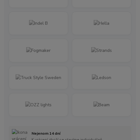
Nejenom 14 dní
K vrácení zboží se stavíme individuálně