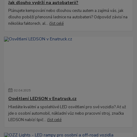
Jak dlouho vydrží na autobaterii?
Plánujete kempování nebo dlouhou cestu autem a zajímá vás, jak
dlouho poběží přenosná lednice na autobaterii? Odpověď závisí na
několika faktorech, al...
číst celé
02
.
04
.
2025
Osvětlení LEDSON v Enatruck.cz
Hledáte kvalitní a spolehlivé LED osvětlení pro své vozidlo? Ať už
jde o osobní automobil, nákladní vůz nebo pracovní stroj, značka
LEDSON nabízí špič...
číst celé