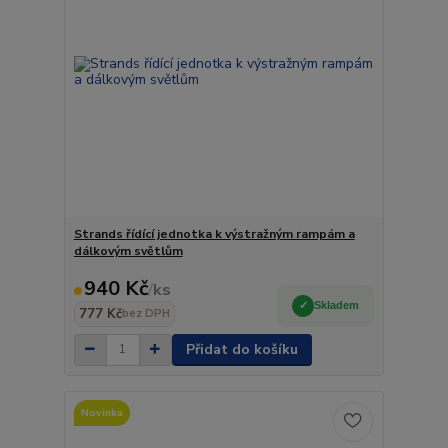
Strands řídící jednotka k výstražným rampám a
dálkovým světlům
940 Kč
/
ks
Skladem
777 Kč
bez DPH
Přidat do košíku
Novinka