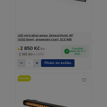
LED výstražná rampa, Skyled Monit 40"
(1032,5mm), dynamický start, ECE R65
2 850 Kč
/
ks
Centrální
sklad Do 5- 7
2 355 Kč
dnů.
bez DPH
Přidat do košíku
Novinka