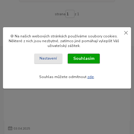
strana
z 1
🍪 Na našich webových stránkách používáme soubory cookies.
Některé z nich jsou nezbytné, zatímco jiné pomáhají vylepšít Váš
uživatelský zážitek.
Souhlasím
Nastavení
Novinky z našeho blogu
Souhlas můžete odmítnout
zde
.
03
.
04
.
2025