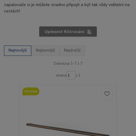
zapalovače si je můžete snadno připojit a být tak vždy viditelní na
cestách!
Upřesnit fiiltrování
Nejnovější
Nejlevnější
Nejdražší
Zobrazuji 1-7 z 7
strana
z 1
Novinka