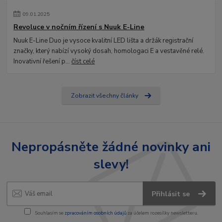
09
.
01
.
2025
Revoluce v nočním řízení s Nuuk E-Line
Nuuk E-Line Duo je vysoce kvalitní LED lišta a držák registrační
značky, který nabízí vysoký dosah, homologaci E a vestavěné relé.
Inovativní řešení p...
číst celé
Zobrazit všechny články
Nepropásněte žádné novinky ani
slevy!
Přihlásit se
Souhlasím se
zpracováním osobních údajů
za účelem rozesílky newsletteru.