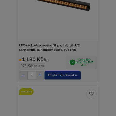
LED výstražná rampa, Skyled Monit 10"
(276,5mm), dynamický start, ECE R65
1 180 Kč
/
ks
Centrální
sklad Do 5- 7
975 Kč
dnů.
bez DPH
Přidat do košíku
Novinka