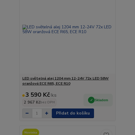
LED světelná alej 1204 mm 12-24V 72x LED 58W
oranžová ECE R65, ECE R10
3 590 Kč
/
ks
Skladem
2 967 Kč
bez DPH
Přidat do košíku
Novinka