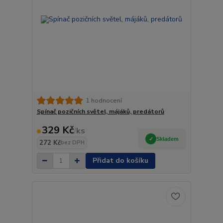
1 hodnocení
Spínač pozičních světel, májáků, predátorů
329 Kč
/
ks
Skladem
272 Kč
bez DPH
Přidat do košíku