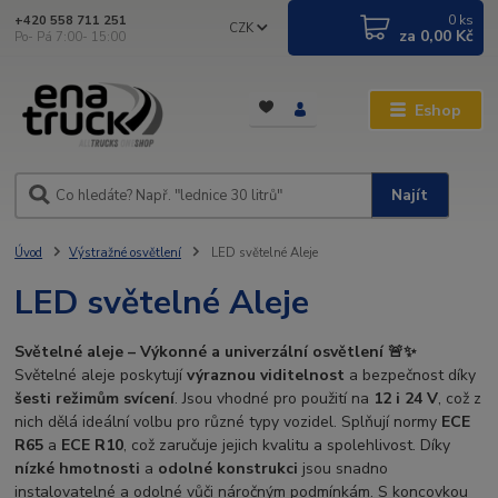
0
ks
+420 558 711 251
CZK
za
0,00 Kč
Po- Pá 7:00- 15:00
Eshop
Najít
Úvod
Výstražné osvětlení
LED světelné Aleje
LED světelné Aleje
Světelné aleje – Výkonné a univerzální osvětlení 🚨✨
Světelné aleje poskytují
výraznou viditelnost
a bezpečnost díky
šesti režimům svícení
. Jsou vhodné pro použití na
12 i 24 V
, což z
nich dělá ideální volbu pro různé typy vozidel. Splňují normy
ECE
R65
a
ECE R10
, což zaručuje jejich kvalitu a spolehlivost. Díky
nízké hmotnosti
a
odolné konstrukci
jsou snadno
instalovatelné a odolné vůči náročným podmínkám. S koncovkou