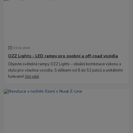
03
.
02
.
2025
OZZ Lights - LED rampy pro osobní a off-road vozidla
Objevte světelné rampy OZZ Lights – ideální kombinace výkonu a
stylu pro všechna vozidla. S délkami od 8 do 52 palců a unikátními
funkcemi!
číst celé