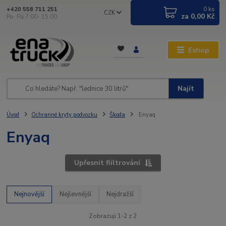
0
ks
+420 558 711 251
CZK
za
0,00 Kč
Po- Pá 7:00- 15:00
Eshop
Najít
Úvod
Ochranné kryty podvozku
Škoda
Enyaq
Enyaq
Upřesnit fiiltrování
Nejnovější
Nejlevnější
Nejdražší
Zobrazuji 1-2 z 2