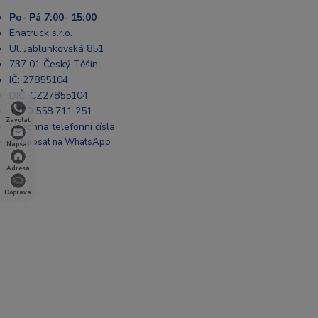
Po- Pá 7:00- 15:00
Enatruck s.r.o.
Ul. Jablunkovská 851
737 01 Český Těšín
IČ: 27855104
DIČ: CZ27855104
+420 558 711 251
Zavolat
Všechna telefonní čísla
📩 Napsat na WhatsApp
Napsat
Adresa
Doprava