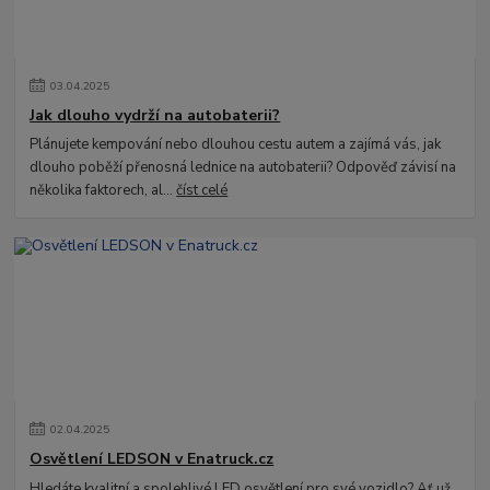
03
.
04
.
2025
Jak dlouho vydrží na autobaterii?
Plánujete kempování nebo dlouhou cestu autem a zajímá vás, jak
dlouho poběží přenosná lednice na autobaterii? Odpověď závisí na
několika faktorech, al...
číst celé
02
.
04
.
2025
Osvětlení LEDSON v Enatruck.cz
Hledáte kvalitní a spolehlivé LED osvětlení pro své vozidlo? Ať už