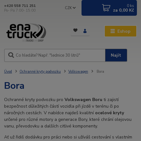
0
ks
+420 558 711 251
CZK
za
0,00 Kč
Po- Pá 7:00- 15:00
Eshop
Najít
Úvod
Ochranné kryty podvozku
Volkswagen
Bora
Bora
Ochranné kryty podvozku pro
Volkswagen Boru
ti zajistí
bezpečnost důležitých částí vozidla při jízdě v terénu či po
náročných cestách. V nabídce najdeš kvalitní
ocelové kryty
určené pro různé motory a generace Bory, které chrání olejovou
vanu, převodovku a dalších citlivé komponenty.
Ať už řidiš dodávku pro práci nebo si užíváš cestování s vlastním