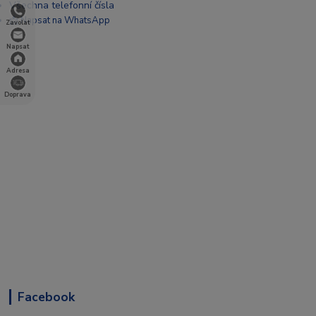
Všechna telefonní čísla
📩 Napsat na WhatsApp
Zavolat
Napsat
Adresa
Doprava
Facebook