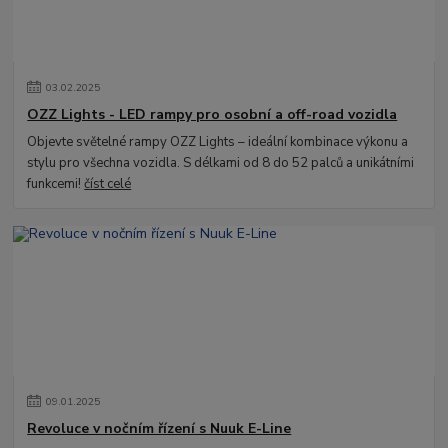
03
.
02
.
2025
OZZ Lights - LED rampy pro osobní a off-road vozidla
Objevte světelné rampy OZZ Lights – ideální kombinace výkonu a
stylu pro všechna vozidla. S délkami od 8 do 52 palců a unikátními
funkcemi!
číst celé
09
.
01
.
2025
Revoluce v nočním řízení s Nuuk E-Line