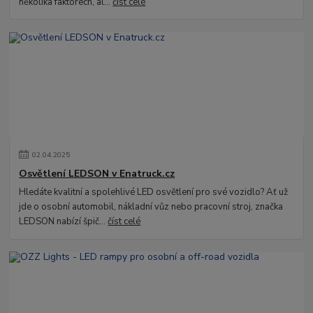
několika faktorech, al...
číst celé
02
.
04
.
2025
Osvětlení LEDSON v Enatruck.cz
Hledáte kvalitní a spolehlivé LED osvětlení pro své vozidlo? Ať už
jde o osobní automobil, nákladní vůz nebo pracovní stroj, značka
LEDSON nabízí špič...
číst celé