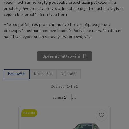
vozem,
ochranné kryty podvozku
předcházejí poškozením a
prodlužují životnost tvého vozu. Instalace je jednoduchá a kryty se
vejdou bez problémů na tvou Boru.
Vše, co potřebuješ pro ochranu své Bory, ti připravujeme v
překvapivě dostupné cenové hladině. Podívej se na naši aktuální
nabídku a vyber si ten správný kryt pro svůj vůz.
Upřesnit fiiltrování
Nejnovější
Nejlevnější
Nejdražší
Zobrazuji 1-1 z 1
strana
z 1
Novinka