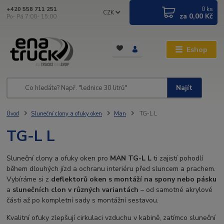
0
ks
+420 558 711 251
CZK
za
0,00 Kč
Po- Pá 7:00- 15:00
Eshop
Najít
Úvod
Sluneční clony a ofuky oken
Man
TG-L L
TG-L L
Sluneční clony a ofuky oken pro
MAN TG-L L
ti zajistí pohodlí
během dlouhých jízd a ochranu interiéru před sluncem a prachem.
Vybíráme si z
deflektorů oken s montáží na spony nebo pásku
a
slunečních clon v různých variantách
– od samotné akrylové
části až po kompletní sady s montážní sestavou.
Kvalitní ofuky zlepšují cirkulaci vzduchu v kabině, zatímco sluneční