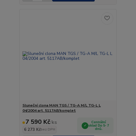
Sluneční clona MAN TGS / TG-A M/L TG-L L
04/2004 art. 5117AB/komplet
7 590 Kč
/
ks
Centrální
sklad Do 5- 7
6 273 Kč
dnů.
bez DPH