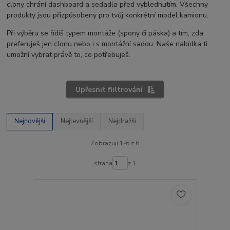
clony chrání dashboard a sedadla před vyblednutím. Všechny
produkty jsou přizpůsobeny pro tvůj konkrétní model kamionu.
Při výběru se řídíš typem montáže (spony či páska) a tím, zda
preferuješ jen clonu nebo i s montážní sadou. Naše nabídka ti
umožní vybrat právě to, co potřebuješ.
Upřesnit fiiltrování
Nejnovější
Nejlevnější
Nejdražší
Zobrazuji 1-6 z 6
strana
z 1