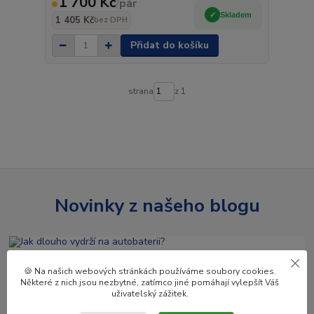
1 700 Kč
/
pár
Skladem
1 405 Kč
bez DPH
Přidat do košíku
strana
z 1
Novinky z našeho blogu
🍪 Na našich webových stránkách používáme soubory cookies.
Některé z nich jsou nezbytné, zatímco jiné pomáhají vylepšít Váš
uživatelský zážitek.