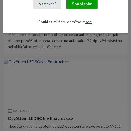
Souhlasím
Nastavení
03
.
04
.
2025
Souhlas můžete odmítnout
zde
.
Jak dlouho vydrží na autobaterii?
Plánujete kempování nebo dlouhou cestu autem a zajímá vás, jak
dlouho poběží přenosná lednice na autobaterii? Odpověď závisí na
několika faktorech, al...
číst celé
02
.
04
.
2025
Osvětlení LEDSON v Enatruck.cz
Hledáte kvalitní a spolehlivé LED osvětlení pro své vozidlo? Ať už