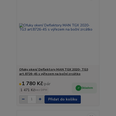
Ofuky oken/ Deflektory MAN TGX 2020- TG3
art.8726-4S s výřezem na boční zrcátko
1 780 Kč
/
pár
Skladem
1 471 Kč
bez DPH
Přidat do košíku