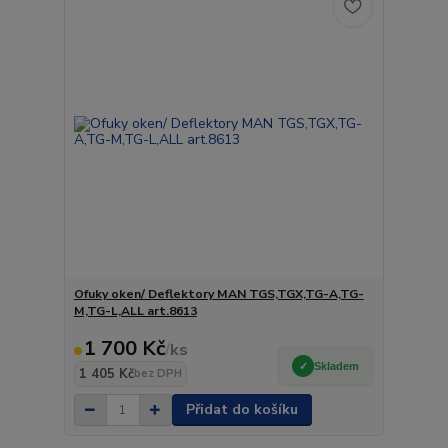
Ofuky oken/ Deflektory MAN TGS,TGX,TG-A,TG-
M,TG-L,ALL art.8613
1 700 Kč
/
ks
Skladem
1 405 Kč
bez DPH
Přidat do košíku