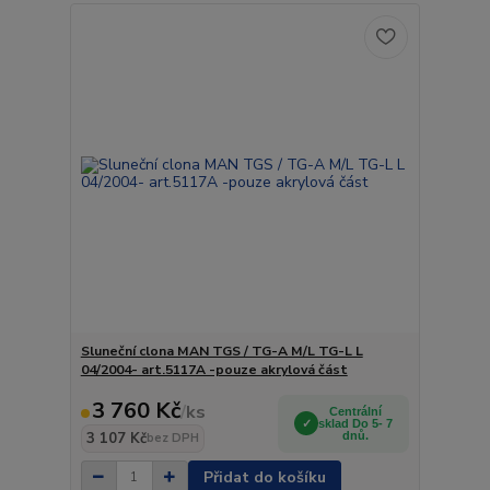
Sluneční clona MAN TGS / TG-A M/L TG-L L
04/2004- art.5117A -pouze akrylová část
3 760 Kč
/
ks
Centrální
sklad Do 5- 7
3 107 Kč
dnů.
bez DPH
Přidat do košíku