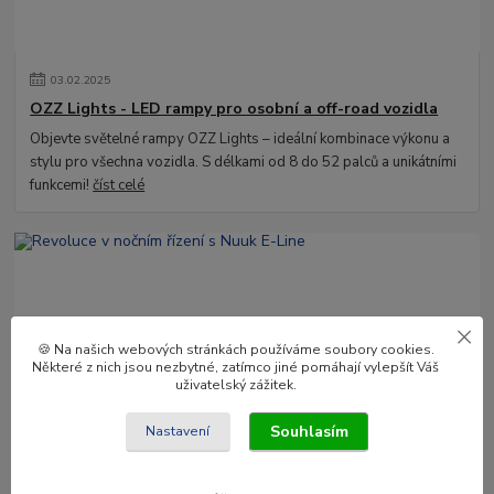
03
.
02
.
2025
OZZ Lights - LED rampy pro osobní a off-road vozidla
Objevte světelné rampy OZZ Lights – ideální kombinace výkonu a
stylu pro všechna vozidla. S délkami od 8 do 52 palců a unikátními
funkcemi!
číst celé
🍪 Na našich webových stránkách používáme soubory cookies.
Některé z nich jsou nezbytné, zatímco jiné pomáhají vylepšít Váš
uživatelský zážitek.
09
.
01
.
2025
Souhlasím
Nastavení
Revoluce v nočním řízení s Nuuk E-Line
Nuuk E-Line Duo je vysoce kvalitní LED lišta a držák registrační