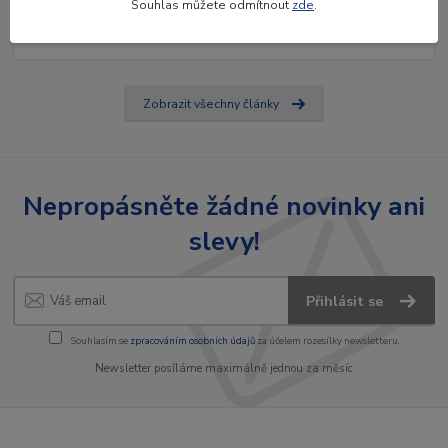
Souhlas můžete odmítnout
zde
.
značky, který nabízí vysoký dosah, homologaci E a vestavěné relé.
Inovativní řešení p...
číst celé
Zobrazit všechny články
Nepropásněte žádné novinky ani
slevy!
Přihlásit se
Souhlasím se
zpracováním osobních údajů
za účelem rozesílky newsletteru.
Newsletter posíláme maximálně jednou za měsíc