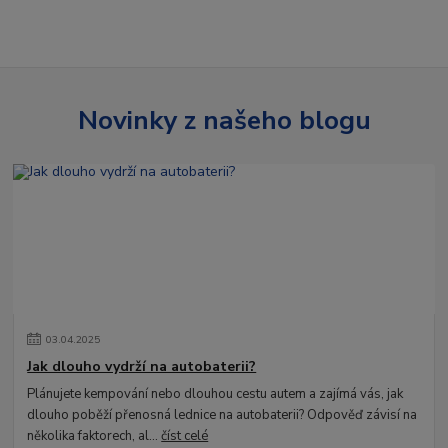
Novinky z našeho blogu
03
.
04
.
2025
Jak dlouho vydrží na autobaterii?
Plánujete kempování nebo dlouhou cestu autem a zajímá vás, jak
dlouho poběží přenosná lednice na autobaterii? Odpověď závisí na
několika faktorech, al...
číst celé