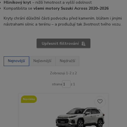
Hliníkový kryt
– nižší hmotnost a vyšší odolnost
Kompatibilita se
všemi motory Suzuki Across 2020–2026
Kryty chrání důležité části podvozku před kamením, blátem i jinými
nástrahami silnic a terénu – a prodlužují tak životnost tvého vozu.
Upřesnit fiiltrování
Nejnovější
Nejlevnější
Nejdražší
Zobrazuji 1-2 z 2
strana
z 1
Novinka