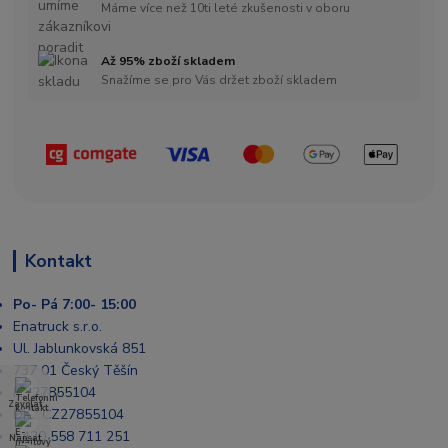
Máme více než 10ti leté zkušenosti v oboru
Až 95% zboží skladem
Snažíme se pro Vás držet zboží skladem
Kontakt
Po- Pá 7:00- 15:00
Enatruck s.r.o.
Ul. Jablunkovská 851
737 01 Český Těšín
IČ: 27855104
Zavolat
DIČ: CZ27855104
+420 558 711 251
Napsat