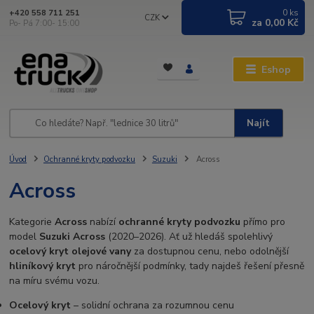
0
ks
+420 558 711 251
CZK
za
0,00 Kč
Po- Pá 7:00- 15:00
Eshop
Najít
Úvod
Ochranné kryty podvozku
Suzuki
Across
Across
Kategorie
Across
nabízí
ochranné kryty podvozku
přímo pro
model
Suzuki Across
(2020–2026). Ať už hledáš spolehlivý
ocelový kryt olejové vany
za dostupnou cenu, nebo odolnější
hliníkový kryt
pro náročnější podmínky, tady najdeš řešení přesně
na míru svému vozu.
Ocelový kryt
– solidní ochrana za rozumnou cenu