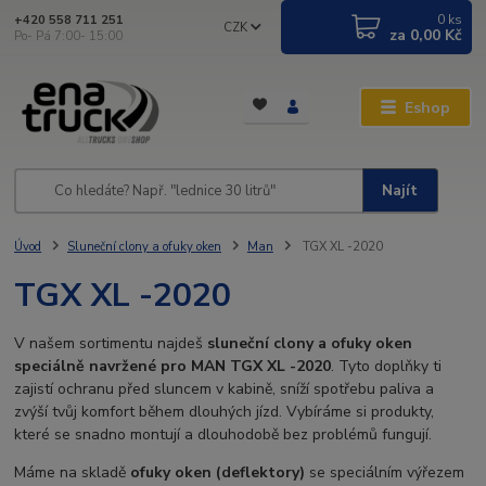
0
ks
+420 558 711 251
CZK
za
0,00 Kč
Po- Pá 7:00- 15:00
Eshop
Najít
Úvod
Sluneční clony a ofuky oken
Man
TGX XL -2020
TGX XL -2020
V našem sortimentu najdeš
sluneční clony a ofuky oken
speciálně navržené pro MAN TGX XL -2020
. Tyto doplňky ti
zajistí ochranu před sluncem v kabině, sníží spotřebu paliva a
zvýší tvůj komfort během dlouhých jízd. Vybíráme si produkty,
které se snadno montují a dlouhodobě bez problémů fungují.
Máme na skladě
ofuky oken (deflektory)
se speciálním výřezem