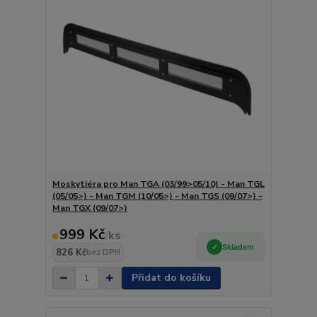
Moskytiéra pro Man TGA (03/99>05/10) - Man TGL
(05/05>) - Man TGM (10/05>) - Man TGS (09/07>) -
Man TGX (09/07>)
999 Kč
/
ks
Skladem
826 Kč
bez DPH
Přidat do košíku