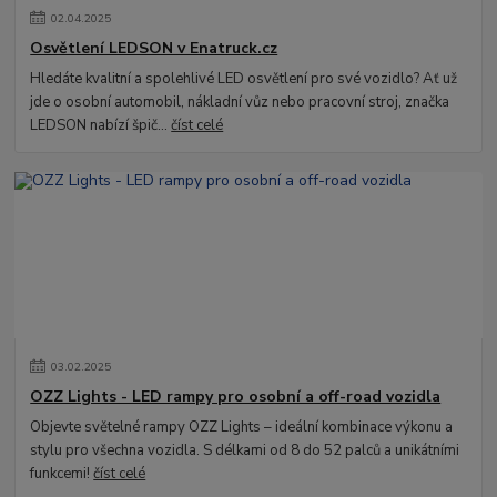
02
.
04
.
2025
Osvětlení LEDSON v Enatruck.cz
Hledáte kvalitní a spolehlivé LED osvětlení pro své vozidlo? Ať už
jde o osobní automobil, nákladní vůz nebo pracovní stroj, značka
LEDSON nabízí špič...
číst celé
03
.
02
.
2025
OZZ Lights - LED rampy pro osobní a off-road vozidla
Objevte světelné rampy OZZ Lights – ideální kombinace výkonu a
stylu pro všechna vozidla. S délkami od 8 do 52 palců a unikátními
funkcemi!
číst celé