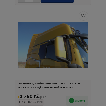
Ofuky oken/ Deflektory MAN TGX 2020- TG3
art.8726-4S s výřezem na boční zrcátko
1 780 Kč
/
pár
Skladem
1 471 Kč
bez DPH