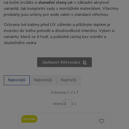
na boční zrcátko a
sluneční clony
jak v základní akrylové
variantě, tak kompletní sady s montážním materiálem. Všechny
produkty jsou určeny pro wide cabin s standard střechou.
Ochrana tvé kabiny před UV zářením a přílišným teplem je
investicí do tvého pohodlí a dlouhověkosti interiéru. Vyberi si
variantu, která se ti hodí, a poklidně cestuj bez oslnění a
zbytečného vedra.
Upřesnit fiiltrování
Nejnovější
Nejlevnější
Nejdražší
Zobrazuji 1-7 z 7
strana
z 1
Novinka