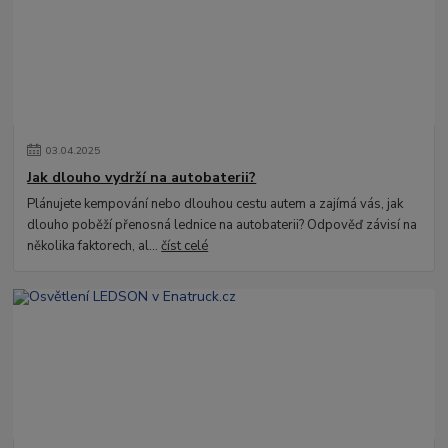
03
.
04
.
2025
Jak dlouho vydrží na autobaterii?
Plánujete kempování nebo dlouhou cestu autem a zajímá vás, jak
dlouho poběží přenosná lednice na autobaterii? Odpověď závisí na
několika faktorech, al...
číst celé