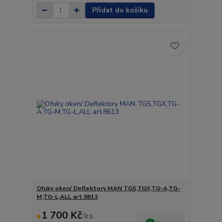
Přidat do košíku
Ofuky oken/ Deflektory MAN TGS,TGX,TG-A,TG-
M,TG-L,ALL art.8613
1 700 Kč
/
ks