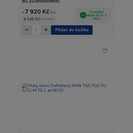
art. 5116AB/komplet
7 920 Kč
/
ks
Centrální
sklad Do 5- 7
6 545 Kč
dnů.
bez DPH
Přidat do košíku