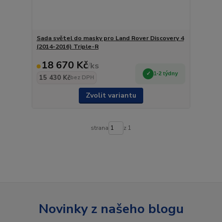
Sada světel do masky pro Land Rover Discovery 4
(2014-2016) Triple-R
18 670 Kč
/
ks
1-2 týdny
15 430 Kč
bez DPH
Zvolit variantu
strana
z 1
Novinky z našeho blogu