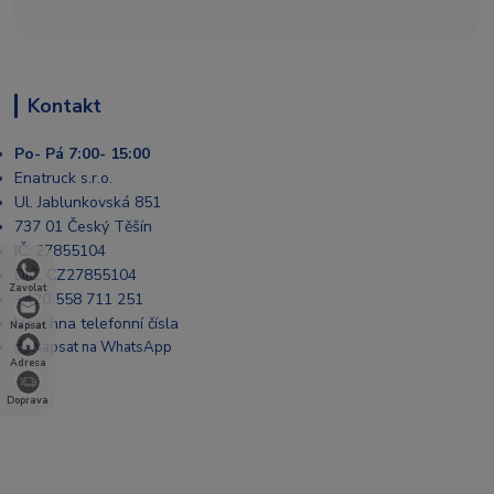
Kontakt
Po- Pá 7:00- 15:00
Enatruck s.r.o.
Ul. Jablunkovská 851
737 01 Český Těšín
IČ: 27855104
DIČ: CZ27855104
Zavolat
+420 558 711 251
Všechna telefonní čísla
Napsat
📩 Napsat na WhatsApp
Adresa
Doprava