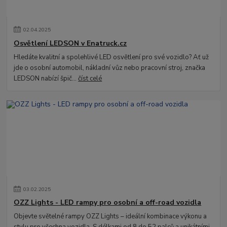
02
.
04
.
2025
Osvětlení LEDSON v Enatruck.cz
Hledáte kvalitní a spolehlivé LED osvětlení pro své vozidlo? Ať už
jde o osobní automobil, nákladní vůz nebo pracovní stroj, značka
LEDSON nabízí špič...
číst celé
03
.
02
.
2025
OZZ Lights - LED rampy pro osobní a off-road vozidla
Objevte světelné rampy OZZ Lights – ideální kombinace výkonu a