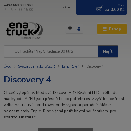
0
ks
+420 558 711 251
CZK
za
0,00 Kč
Po- Pá 7:00- 15:00
Eshop
Najít
Úvod
Světla do masky LAZER
Land Rover
Discovery 4
Discovery 4
Chceš vylepšit vzhled své Discovery 4? Kvalitní LED světla do
masky od LAZER jsou přesně to, co potřebuješ. Zvýší bezpečnost,
viditelnost a tvůj land rover bude vypadat parádně. Máme
skladem sady Triple-R se všemi potřebnými součástkami pro
snadnou instalaci.