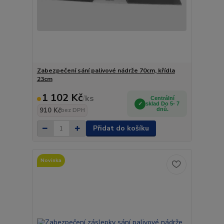
Zabezpečení sání palivové nádrže 70cm, křídla
23cm
1 102 Kč
/
ks
Centrální
sklad Do 5- 7
910 Kč
dnů.
bez DPH
Přidat do košíku
Novinka