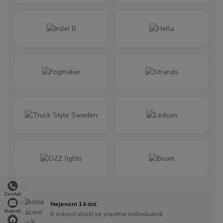
Zavolat
Nejenom 14 dní
Napsat
K vrácení zboží se stavíme individuálně