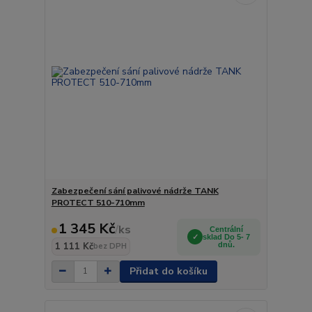
Zabezpečení sání palivové nádrže TANK
PROTECT 510-710mm
1 345 Kč
/
ks
Centrální
sklad Do 5- 7
1 111 Kč
dnů.
bez DPH
Přidat do košíku