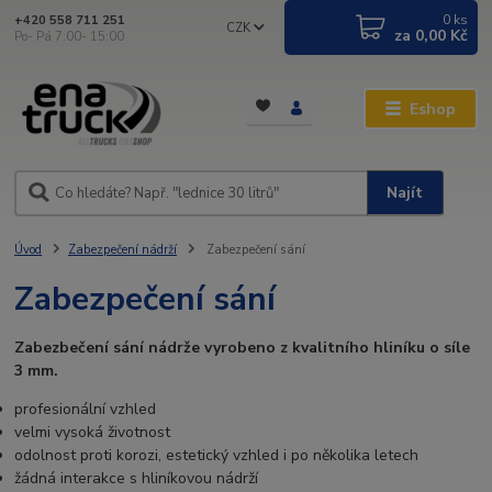
0
ks
+420 558 711 251
CZK
za
0,00 Kč
Po- Pá 7:00- 15:00
Eshop
Najít
Úvod
Zabezpečení nádrží
Zabezpečení sání
Zabezpečení sání
Zabezbečení sání nádrže vyrobeno z kvalitního hliníku o síle
3 mm.
profesionální vzhled
velmi vysoká životnost
odolnost proti korozi, estetický vzhled i po několika letech
žádná interakce s hliníkovou nádrží