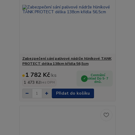
Zabezpečení sání palivové nádrže hliníkové TANK
PROTECT délka 138cm křídla 56,5cm
1 782 Kč
/
ks
Centrální
sklad Do 5- 7
1 473 Kč
dnů.
bez DPH
Přidat do košíku