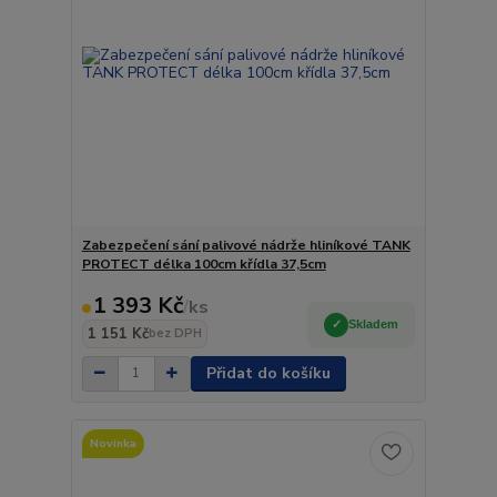
Zabezpečení sání palivové nádrže hliníkové TANK
PROTECT délka 100cm křídla 37,5cm
1 393 Kč
/
ks
Skladem
1 151 Kč
bez DPH
Přidat do košíku
Novinka