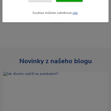
Přidat do košíku
Souhlas můžete odmítnout
zde
.
strana
z 1
Novinky z našeho blogu