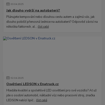
03
.
04
.
2025
Jak dlouho vydrží na autobaterii?
Plánujete kempování nebo dlouhou cestu autem a zajímá vás, jak
dlouho poběží přenosná lednice na autobaterii? Odpověď závisí na
několika faktorech, al...
číst celé
02
.
04
.
2025
Osvětlení LEDSON v Enatruck.cz
Hledáte kvalitní a spolehlivé LED osvětlení pro své vozidlo? Ať už
jde o osobní automobil, nákladní vůz nebo pracovní stroj, značka
LEDSON nabízí špič...
číst celé