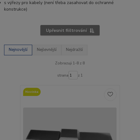
s výřezy pro kabely (není třeba zasahovat do ochranné
konstrukce)
Upřesnit fiiltrování
Nejnovější
Nejlevnější
Nejdražší
Zobrazuji 1-8 z 8
strana
z 1
Novinka