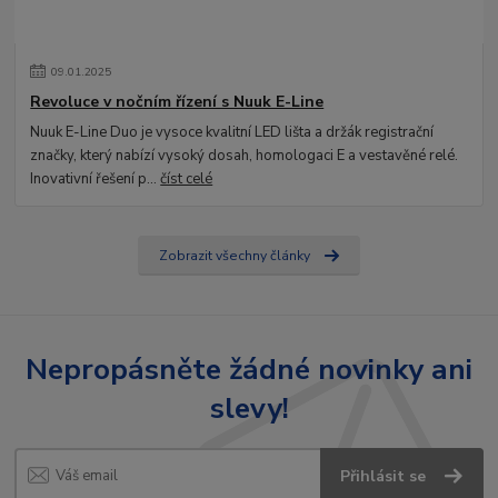
09
.
01
.
2025
Revoluce v nočním řízení s Nuuk E-Line
Nuuk E-Line Duo je vysoce kvalitní LED lišta a držák registrační
značky, který nabízí vysoký dosah, homologaci E a vestavěné relé.
Inovativní řešení p...
číst celé
Zobrazit všechny články
Nepropásněte žádné novinky ani
slevy!
Přihlásit se