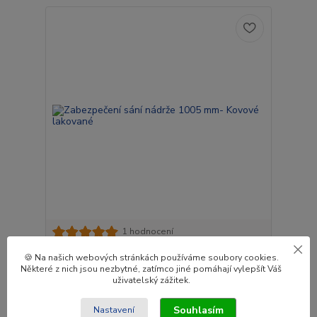
1 hodnocení
Zabezpečení sání nádrže 1005 mm- Kovové
🍪 Na našich webových stránkách používáme soubory cookies.
lakované
Některé z nich jsou nezbytné, zatímco jiné pomáhají vylepšít Váš
uživatelský zážitek.
738 Kč
/
ks
Skladem
610 Kč
bez DPH
Souhlasím
Nastavení