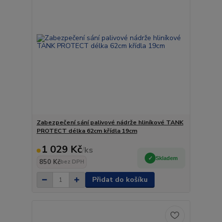
Zabezpečení sání palivové nádrže hliníkové TANK
PROTECT délka 62cm křídla 19cm
1 029 Kč
/
ks
Skladem
850 Kč
bez DPH
Přidat do košíku