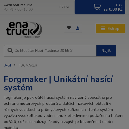
0
ks
+420 558 711 251
CZK
za
0,00 Kč
Po- Pá 7:00- 15:00
Eshop
Najít
Úvod
FOGMAKER
Forgmaker | Unikátní hasící
systém
Fogmaker je pokročilý hasicí systém navržený speciálně pro
ochranu motorových prostorů a dalších rizikových oblastí v
různých vozidlech a průmyslových zařízeních. Tento systém
využívá vysokotlakou vodní mlhu k efektivnímu potlačení a hašení
požárů, což minimalizuje škody a zajišťuje bezpečnost osob i
majetku.