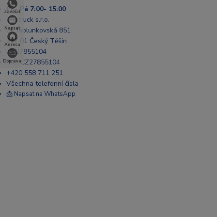
Po- Pá 7:00- 15:00
Zavolat
Enatruck s.r.o.
Napsat
Ul. Jablunkovská 851
737 01 Český Těšín
Adresa
IČ: 27855104
DIČ: CZ27855104
Doprava
+420 558 711 251
Všechna telefonní čísla
📩 Napsat na WhatsApp