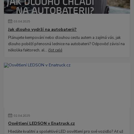
03
.
04
.
2025
Jak dlouho vydrží na autobaterii?
Plánujete kempování nebo dlouhou cestu autem a zajímá vás, jak
dlouho poběží přenosná lednice na autobaterii? Odpověď závisí na
několika faktorech, al...
číst celé
02
.
04
.
2025
Osvětlení LEDSON v Enatruck.cz
Hledáte kvalitní a spolehlivé LED osvětlení pro své vozidlo? Ať už