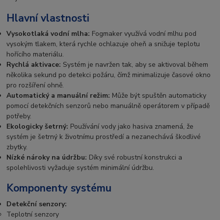
Hlavní vlastnosti
Vysokotlaká vodní mlha:
Fogmaker využívá vodní mlhu pod
vysokým tlakem, která rychle ochlazuje oheň a snižuje teplotu
hořícího materiálu.
Rychlá aktivace:
Systém je navržen tak, aby se aktivoval během
několika sekund po detekci požáru, čímž minimalizuje časové okno
pro rozšíření ohně.
Automatický a manuální režim:
Může být spuštěn automaticky
pomocí detekčních senzorů nebo manuálně operátorem v případě
potřeby.
Ekologicky šetrný:
Používání vody jako hasiva znamená, že
systém je šetrný k životnímu prostředí a nezanechává škodlivé
zbytky.
Nízké nároky na údržbu:
Díky své robustní konstrukci a
spolehlivosti vyžaduje systém minimální údržbu.
Komponenty systému
Detekční senzory:
Teplotní senzory