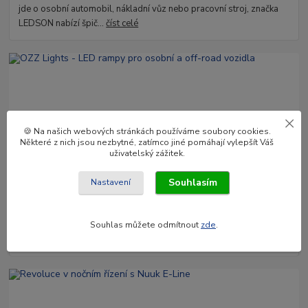
jde o osobní automobil, nákladní vůz nebo pracovní stroj, značka
LEDSON nabízí špič...
číst celé
🍪 Na našich webových stránkách používáme soubory cookies.
Některé z nich jsou nezbytné, zatímco jiné pomáhají vylepšít Váš
uživatelský zážitek.
03
.
02
.
2025
Souhlasím
Nastavení
OZZ Lights - LED rampy pro osobní a off-road vozidla
Objevte světelné rampy OZZ Lights – ideální kombinace výkonu a
stylu pro všechna vozidla. S délkami od 8 do 52 palců a unikátními
Souhlas můžete odmítnout
zde
.
funkcemi!
číst celé