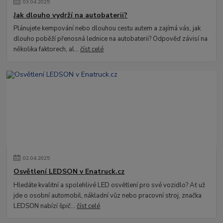
03
.
04
.
2025
Jak dlouho vydrží na autobaterii?
Plánujete kempování nebo dlouhou cestu autem a zajímá vás, jak
dlouho poběží přenosná lednice na autobaterii? Odpověď závisí na
několika faktorech, al...
číst celé
02
.
04
.
2025
Osvětlení LEDSON v Enatruck.cz
Hledáte kvalitní a spolehlivé LED osvětlení pro své vozidlo? Ať už
jde o osobní automobil, nákladní vůz nebo pracovní stroj, značka
LEDSON nabízí špič...
číst celé