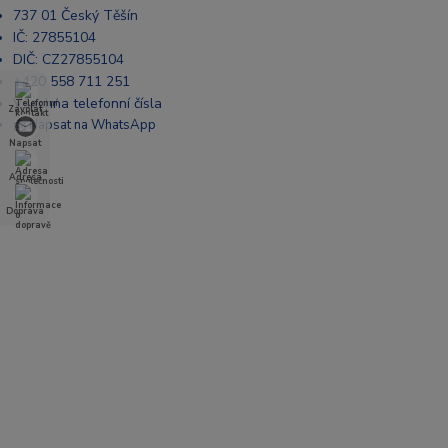
737 01 Český Těšín
IČ: 27855104
DIČ: CZ27855104
+420 558 711 251
Všechna telefonní čísla
Zavolat
📩 Napsat na WhatsApp
Napsat
Adresa
Doprava