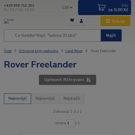
0
ks
+420 558 711 251
CZK
za
0,00 Kč
Po- Pá 7:00- 15:00
Eshop
Najít
Úvod
Ochranné kryty podvozku
Land Rover
Rover Freelander
Rover Freelander
Upřesnit fiiltrování
Nejnovější
Nejlevnější
Nejdražší
Zobrazuji 1-2 z 2
strana
z 1