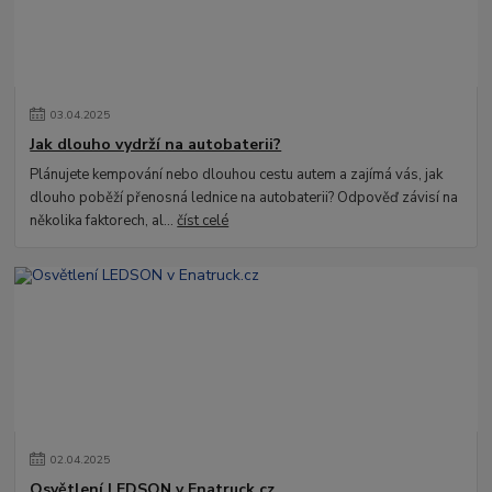
03
.
04
.
2025
Jak dlouho vydrží na autobaterii?
Plánujete kempování nebo dlouhou cestu autem a zajímá vás, jak
dlouho poběží přenosná lednice na autobaterii? Odpověď závisí na
několika faktorech, al...
číst celé
02
.
04
.
2025
Osvětlení LEDSON v Enatruck.cz