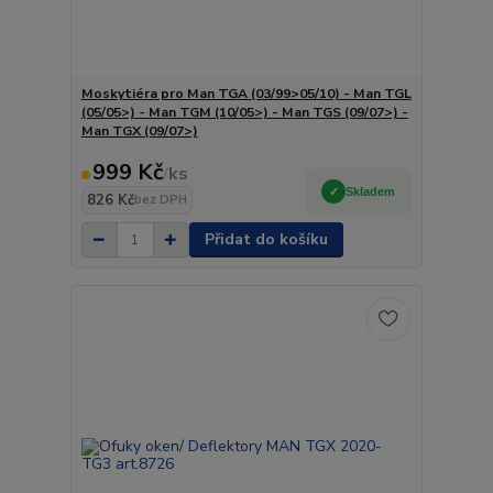
Moskytiéra pro Man TGA (03/99>05/10) - Man TGL
(05/05>) - Man TGM (10/05>) - Man TGS (09/07>) -
Man TGX (09/07>)
999 Kč
/
ks
Skladem
826 Kč
bez DPH
Přidat do košíku