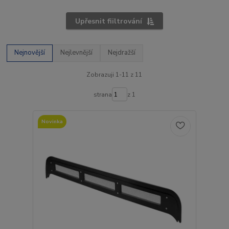
Upřesnit fiiltrování
Nejnovější
Nejlevnější
Nejdražší
Zobrazuji 1-11 z 11
strana
z 1
Novinka