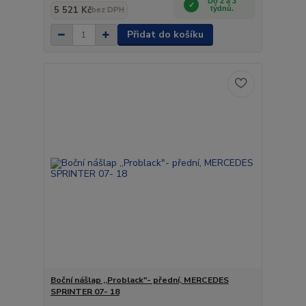
Do 2 a 3
5 521 Kč
týdnů.
bez DPH
Přidat do košíku
Boční nášlap ,,Problack"- přední, MERCEDES
SPRINTER 07- 18