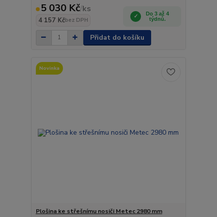
5 030 Kč
/
ks
Do 3 až 4
4 157 Kč
týdnů.
bez DPH
Přidat do košíku
Novinka
Plošina ke střešnímu nosiči Metec 2980 mm