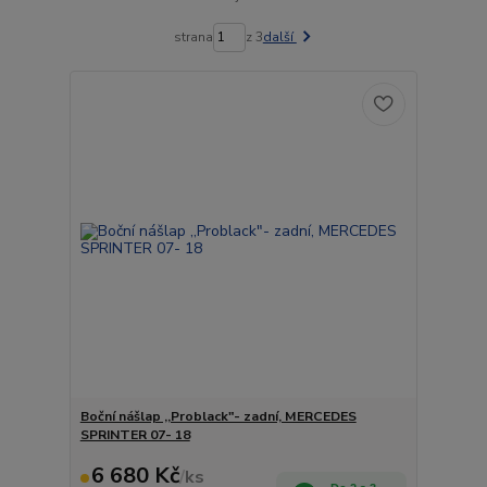
strana
z 3
další
Boční nášlap ,,Problack"- zadní, MERCEDES
SPRINTER 07- 18
6 680 Kč
/
ks