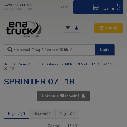
0
ks
+420 558 711 251
CZK
za
0,00 Kč
Po- Pá 7:00- 15:00
Eshop
Najít
Úvod
Rámy METEC
Dodávka
MERCEDES - BENZ
SPRINTER
07- 18
SPRINTER 07- 18
Upřesnit fiiltrování
Nejnovější
Nejlevnější
Nejdražší
Zobrazuji 1-15 z 31