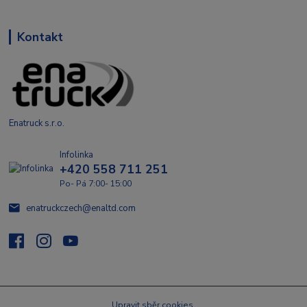
Kontakt
Enatruck s.r.o.
Infolinka
+420 558 711 251
Po- Pá 7:00- 15:00
enatruckczech@enaltd.com
Upravit sběr cookies.