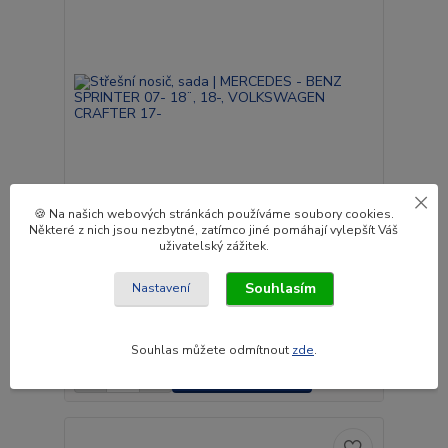
🍪 Na našich webových stránkách používáme soubory cookies.
Některé z nich jsou nezbytné, zatímco jiné pomáhají vylepšít Váš
uživatelský zážitek.
Střešní nosič, sada | MERCEDES - BENZ SPRINTER
07- 18¨, 18-, VOLKSWAGEN CRAFTER 17-
Souhlasím
Nastavení
28 600 Kč
Do 2 a 3
23 636 Kč
týdnů.
bez DPH
Souhlas můžete odmítnout
zde
.
Přidat do košíku