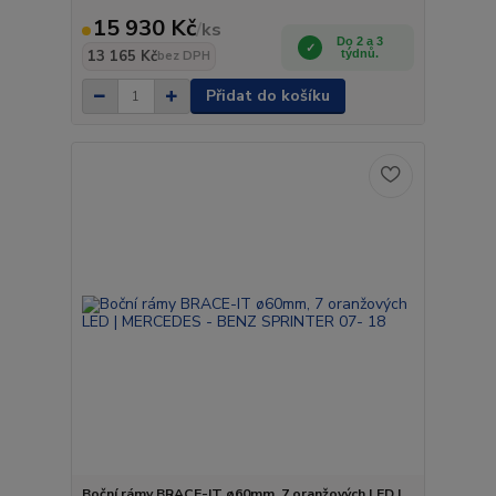
15 930 Kč
/
ks
Do 2 a 3
13 165 Kč
týdnů.
bez DPH
Přidat do košíku
Boční rámy BRACE-IT ø60mm, 7 oranžových LED |