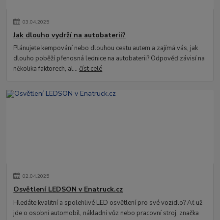
03
.
04
.
2025
Jak dlouho vydrží na autobaterii?
Plánujete kempování nebo dlouhou cestu autem a zajímá vás, jak
dlouho poběží přenosná lednice na autobaterii? Odpověď závisí na
několika faktorech, al...
číst celé
02
.
04
.
2025
Osvětlení LEDSON v Enatruck.cz
Hledáte kvalitní a spolehlivé LED osvětlení pro své vozidlo? Ať už
jde o osobní automobil, nákladní vůz nebo pracovní stroj, značka