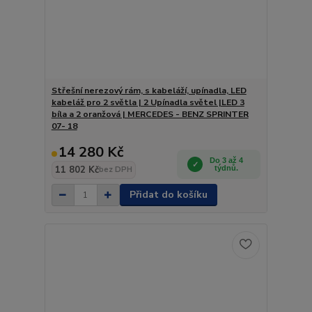
Střešní nerezový rám, s kabeláží, upínadla, LED
kabeláž pro 2 světla | 2 Upínadla světel |LED 3
bíla a 2 oranžová | MERCEDES - BENZ SPRINTER
07- 18
14 280 Kč
Do 3 až 4
11 802 Kč
týdnů.
bez DPH
Přidat do košíku