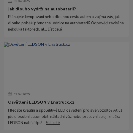
03
.
04
.
2025
Jak dlouho vydrží na autobaterii?
Plánujete kempování nebo dlouhou cestu autem a zajímá vás, jak
dlouho poběží přenosná lednice na autobaterii? Odpověď závisí na
několika faktorech, al...
číst celé
02
.
04
.
2025
Osvětlení LEDSON v Enatruck.cz
Hledáte kvalitní a spolehlivé LED osvětlení pro své vozidlo? Ať už
jde o osobní automobil, nákladní vůz nebo pracovní stroj, značka
LEDSON nabízí špič...
číst celé