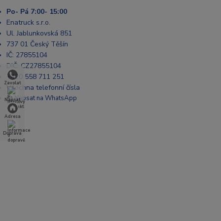
Po- Pá 7:00- 15:00
Enatruck s.r.o.
Ul. Jablunkovská 851
737 01 Český Těšín
IČ: 27855104
DIČ: CZ27855104
+420 558 711 251
Zavolat
Všechna telefonní čísla
📩 Napsat na WhatsApp
Napsat
Adresa
Doprava