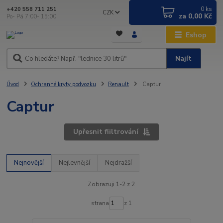
0
ks
+420 558 711 251
CZK
za
0,00 Kč
Po- Pá 7:00- 15:00
Eshop
Najít
Úvod
Ochranné kryty podvozku
Renault
Captur
Captur
Upřesnit fiiltrování
Nejnovější
Nejlevnější
Nejdražší
Zobrazuji 1-2 z 2
strana
z 1