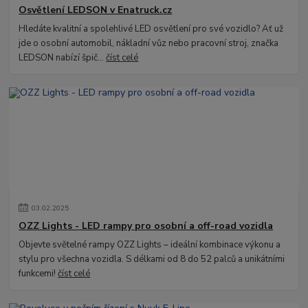
Osvětlení LEDSON v Enatruck.cz
Hledáte kvalitní a spolehlivé LED osvětlení pro své vozidlo? Ať už
jde o osobní automobil, nákladní vůz nebo pracovní stroj, značka
LEDSON nabízí špič...
číst celé
03
.
02
.
2025
OZZ Lights - LED rampy pro osobní a off-road vozidla
Objevte světelné rampy OZZ Lights – ideální kombinace výkonu a
stylu pro všechna vozidla. S délkami od 8 do 52 palců a unikátními
funkcemi!
číst celé