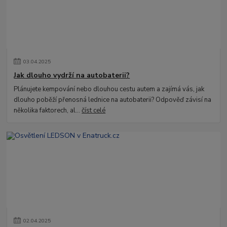
03
.
04
.
2025
Jak dlouho vydrží na autobaterii?
Plánujete kempování nebo dlouhou cestu autem a zajímá vás, jak
dlouho poběží přenosná lednice na autobaterii? Odpověď závisí na
několika faktorech, al...
číst celé
02
.
04
.
2025