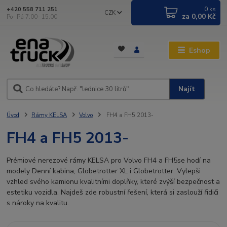
0
ks
+420 558 711 251
CZK
za
0,00 Kč
Po- Pá 7:00- 15:00
Eshop
Najít
Úvod
Rámy KELSA
Volvo
FH4 a FH5 2013-
FH4 a FH5 2013-
Prémiové nerezové rámy KELSA pro Volvo FH4 a FH5se hodí na
modely Denní kabina, Globetrotter XL i Globetrotter. Vylepši
vzhled svého kamionu kvalitními doplňky, které zvýší bezpečnost a
estetiku vozidla. Najdeš zde robustní řešení, která si zaslouží řidiči
s nároky na kvalitu.