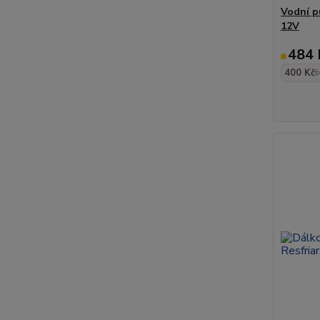
Vodní p
12V
484 
400 Kč
b