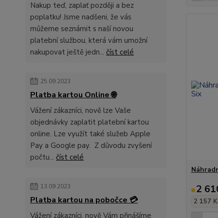
Nakup teď, zaplať později a bez
poplatku! Jsme nadšeni, že vás
můžeme seznámit s naší novou
platební službou, která vám umožní
nakupovat ještě jedn...
číst celé
25.09.2023
Platba kartou Online 🌐
Vážení zákazníci, nově lze Vaše
objednávky zaplatit platební kartou
online. Lze využít také služeb Apple
Pay a Google pay. Z důvodu zvyšení
počtu...
číst celé
Náhradní
13.09.2023
2 61
Platba kartou na pobočce 💳
2 157 K
Vážení zákazníci, nově Vám přinášíme