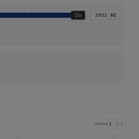
Do
Kč
strana
z 1