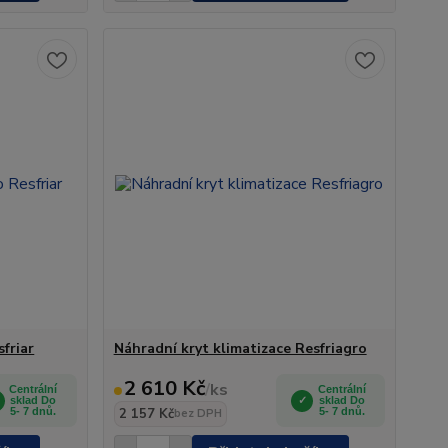
friar
Náhradní kryt klimatizace Resfriagro
2 610 Kč
/
ks
Centrální
Centrální
sklad Do
sklad Do
5- 7 dnů.
2 157 Kč
5- 7 dnů.
bez DPH