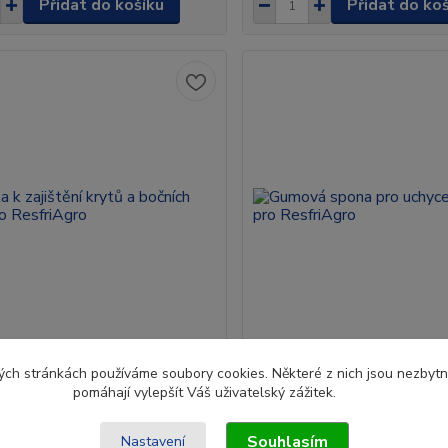
Přidat do košíku
Přidat do ko
1 hodnocení
1 hodnocení
ch stránkách používáme soubory cookies. Některé z nich jsou nezbytné
pomáhají vylepšít Váš uživatelský zážitek.
 zajištění krytů a bočních filtrů
Gumová spona pro uchycení f
friAgro
ResfriAgro
Souhlasím
Nastavení