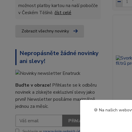
možnost platby kartou na naší pobočče
v Českém Těšíně.
číst celé
Zobrazit všechny novinky
Nepropásněte žádné novinky
ani slevy!
Buďte v obraze!
Přihlaste se k odběru
novinek a získejte exkluzivní slevy jako
první! Newsletter posíláme maximálně
jednou za měsíc.
🍪 Na našich webový
Svorka k
Přihlásit se
pro Res
Souhlasím se
zpracováním osobních údajů
za účelem