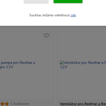
č
70 Kč
/
ks
/
ks
Centrální
sklad Do
5- 7 dnů.
58 Kč
z DPH
bez DPH
Souhlas můžete odmítnout
zde
.
Přidat do košíku
Přidat do ko
1 hodnocení
Ventilátor pro Resfriar a Re