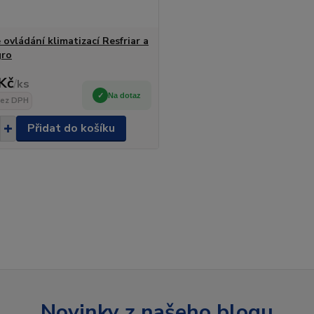
ovládání klimatizací Resfriar a
gro
Kč
/
ks
Na dotaz
ez DPH
Přidat do košíku
Novinky z našeho blogu