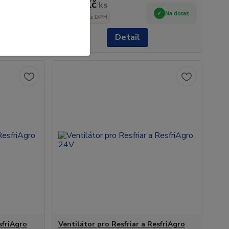
484 Kč
/
ks
Skladem
Na dotaz
400 Kč
bez DPH
šíku
Detail
sfriAgro
Ventilátor pro Resfriar a ResfriAgro