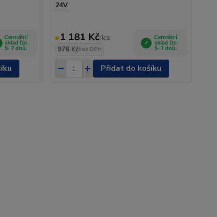
24V
1 181 Kč
/
ks
Centrální
Centrální
sklad Do
sklad Do
5- 7 dnů.
976 Kč
5- 7 dnů.
bez DPH
šíku
Přidat do košíku