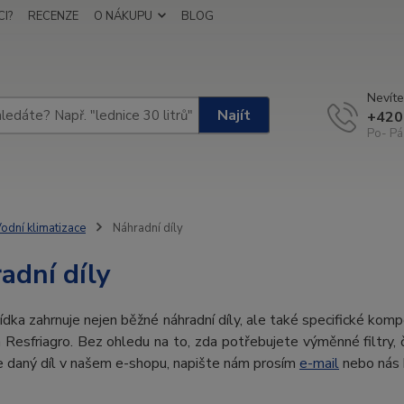
I?
RECENZE
O NÁKUPU
BLOG
Nevíte
Najít
+420
Po- Pá
odní klimatizace
Náhradní díly
adní díly
dka zahrnuje nejen běžné náhradní díly, ale také specifické kom
a Resfriagro. Bez ohledu na to, zda potřebujete výměnné filtry, če
e daný díl v našem e-shopu, napište nám prosím
e-mail
nebo nás 