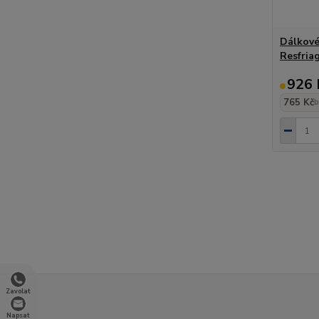
Dálkové 
Resfria
926 
765 Kč
b
Zavolat
Napsat