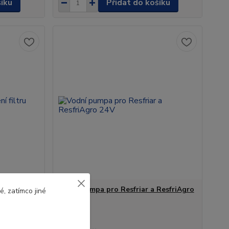
šíku
Přidat do košíku
Vodní pumpa pro Resfriar a ResfriAgro
, zatímco jiné
24V
iltru pro