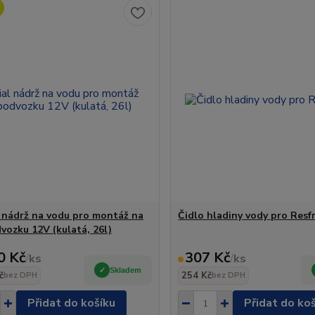
l nádrž na vodu pro montáž na
Čidlo hladiny vody pro Resf
vozku 12V (kulatá, 26l)
0 Kč
307 Kč
/
ks
/
ks
Skladem
č
254 Kč
bez DPH
bez DPH
Přidat do košíku
Přidat do ko