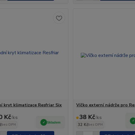
 kryt klimatizace Resfriar Six
Víčko externí nádrže pro Res
0 Kč
38 Kč
/
ks
/
ks
Skladem
č
32 Kč
bez DPH
bez DPH