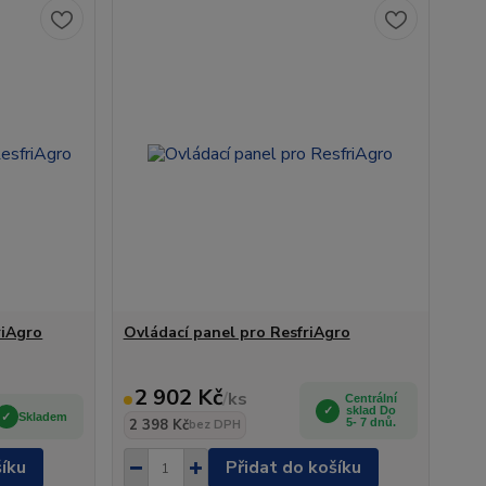
riAgro
Ovládací panel pro ResfriAgro
2 902 Kč
/
ks
Centrální
sklad Do
Skladem
2 398 Kč
5- 7 dnů.
bez DPH
šíku
Přidat do košíku