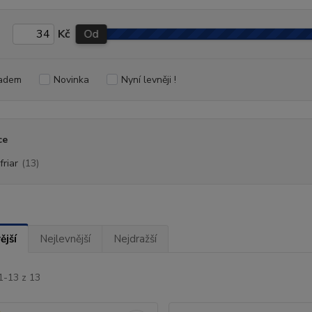
Kč
Od
adem
Novinka
Nyní levněji !
ce
friar
(13)
ější
Nejlevnější
Nejdražší
1-13 z 13