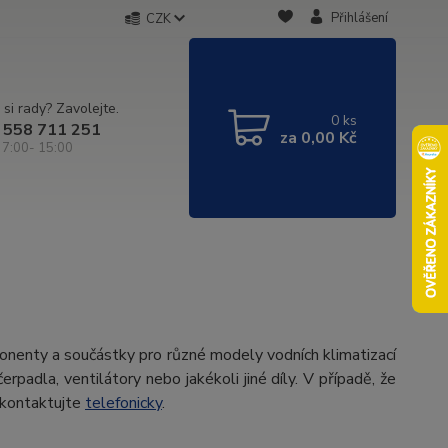
Přihlášení
CZK
 si rady? Zavolejte.
0
ks
 558 711 251
za
0,00 Kč
 7:00- 15:00
ponenty a součástky pro různé modely vodních klimatizací
rpadla, ventilátory nebo jakékoli jiné díly. V případě, že
kontaktujte
telefonicky
.