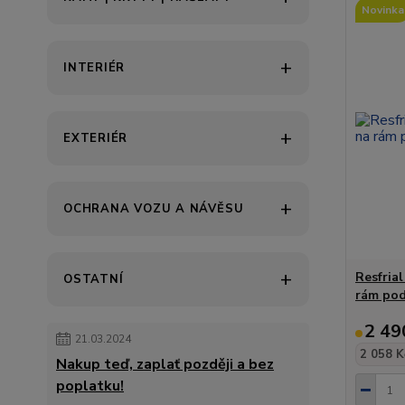
Novinka
INTERIÉR
EXTERIÉR
OCHRANA VOZU A NÁVĚSU
Resfria
OSTATNÍ
rám pod
2 49
21.03.2024
2 058 K
Nakup teď, zaplať později a bez
poplatku!