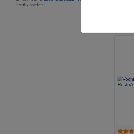
34 K
rozesílky newsletteru.
28 Kč
be