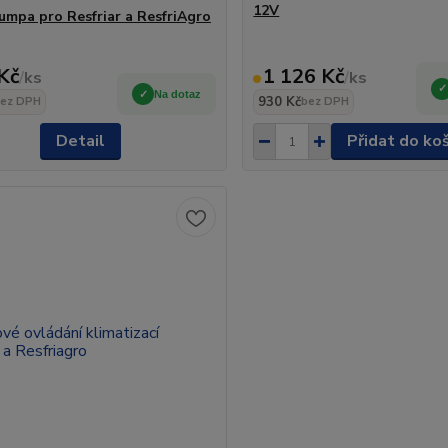
12V
umpa pro Resfriar a ResfriAgro
Kč
1 126 Kč
/
ks
/
ks
Na dotaz
930 Kč
ez DPH
bez DPH
Detail
Přidat do ko