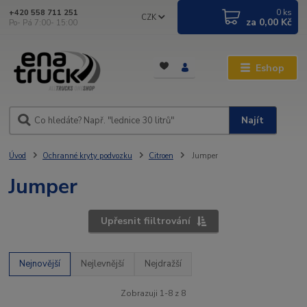
0
ks
+420 558 711 251
CZK
za
0,00 Kč
Po- Pá 7:00- 15:00
Eshop
Najít
Úvod
Ochranné kryty podvozku
Citroen
Jumper
Jumper
Upřesnit fiiltrování
Nejnovější
Nejlevnější
Nejdražší
Zobrazuji 1-8 z 8