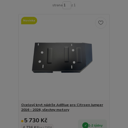
strana
z 1
Novinka
Ocelový kryt nádrže AdBlue pro Citroen Jumper
2016 - 2026, všechny motory
5 730 Kč
1-2 týdny
4 736 Kč
bez DPH