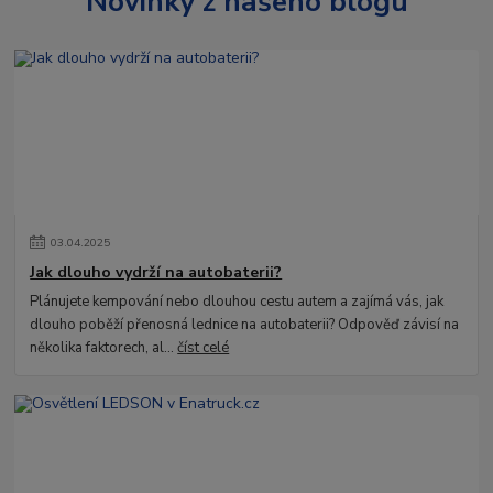
Novinky z našeho blogu
03
.
04
.
2025
Jak dlouho vydrží na autobaterii?
Plánujete kempování nebo dlouhou cestu autem a zajímá vás, jak
dlouho poběží přenosná lednice na autobaterii? Odpověď závisí na
několika faktorech, al...
číst celé