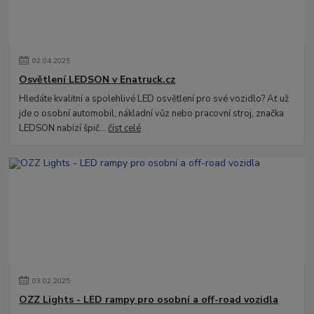
02
.
04
.
2025
Osvětlení LEDSON v Enatruck.cz
Hledáte kvalitní a spolehlivé LED osvětlení pro své vozidlo? Ať už
jde o osobní automobil, nákladní vůz nebo pracovní stroj, značka
LEDSON nabízí špič...
číst celé
03
.
02
.
2025
OZZ Lights - LED rampy pro osobní a off-road vozidla