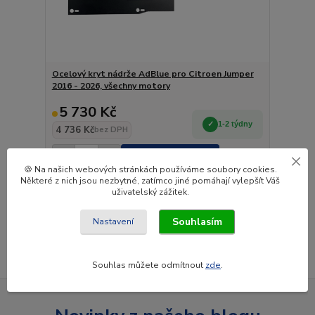
Ocelový kryt nádrže AdBlue pro Citroen Jumper
2016 - 2026, všechny motory
5 730 Kč
1-2 týdny
4 736 Kč
bez DPH
Přidat do košíku
🍪 Na našich webových stránkách používáme soubory cookies.
Některé z nich jsou nezbytné, zatímco jiné pomáhají vylepšít Váš
uživatelský zážitek.
strana
z 1
Souhlasím
Nastavení
Souhlas můžete odmítnout
zde
.