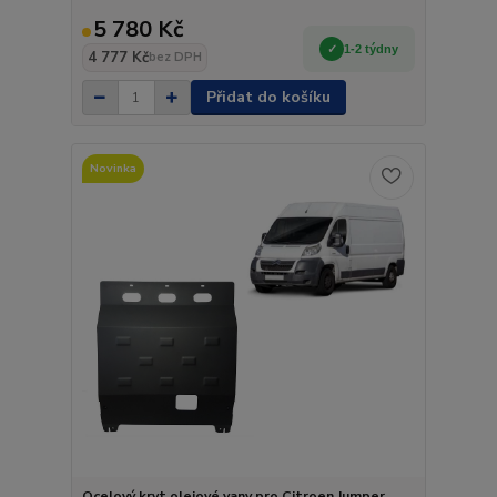
5 780 Kč
1-2 týdny
4 777 Kč
bez DPH
Přidat do košíku
Novinka
Ocelový kryt olejové vany pro Citroen Jumper