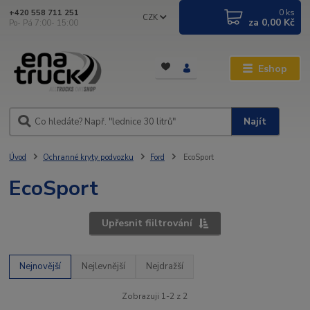
0
ks
+420 558 711 251
CZK
za
0,00 Kč
Po- Pá 7:00- 15:00
Eshop
Najít
Úvod
Ochranné kryty podvozku
Ford
EcoSport
EcoSport
Upřesnit fiiltrování
Nejnovější
Nejlevnější
Nejdražší
Zobrazuji 1-2 z 2