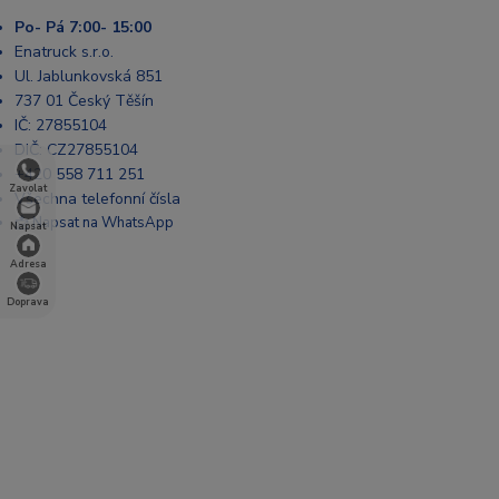
Po- Pá 7:00- 15:00
Enatruck s.r.o.
Ul. Jablunkovská 851
737 01 Český Těšín
IČ: 27855104
DIČ: CZ27855104
+420 558 711 251
Zavolat
Všechna telefonní čísla
📩 Napsat na WhatsApp
Napsat
Adresa
Doprava