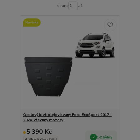
strana
z 1
Novinka
Ocelový kryt olejové vany Ford EcoSport 2017 -
2026, všechny motory
5 390 Kč
1-2 týdny
4 455 Kč
bez DPH