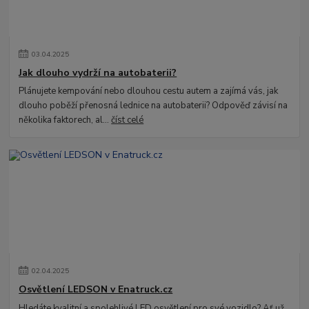
03
.
04
.
2025
Jak dlouho vydrží na autobaterii?
Plánujete kempování nebo dlouhou cestu autem a zajímá vás, jak
dlouho poběží přenosná lednice na autobaterii? Odpověď závisí na
několika faktorech, al...
číst celé
02
.
04
.
2025
Osvětlení LEDSON v Enatruck.cz
Hledáte kvalitní a spolehlivé LED osvětlení pro své vozidlo? Ať už