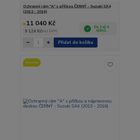
Ochranný rám "A" s příčkou ČERNÝ - Suzuki SX4
(2013 - 2016)
11 040 Kč
Do 3 až 4
9 124 Kč
týdnů.
bez DPH
Přidat do košíku
Novinka