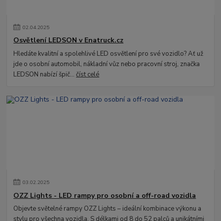
02
.
04
.
2025
Osvětlení LEDSON v Enatruck.cz
Hledáte kvalitní a spolehlivé LED osvětlení pro své vozidlo? Ať už
jde o osobní automobil, nákladní vůz nebo pracovní stroj, značka
LEDSON nabízí špič...
číst celé
03
.
02
.
2025
OZZ Lights - LED rampy pro osobní a off-road vozidla
Objevte světelné rampy OZZ Lights – ideální kombinace výkonu a
stylu pro všechna vozidla. S délkami od 8 do 52 palců a unikátními