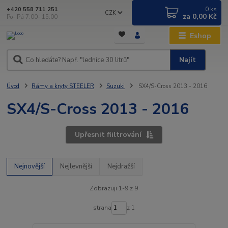
0
ks
+420 558 711 251
CZK
za
0,00 Kč
Po- Pá 7:00- 15:00
Eshop
Najít
Úvod
Rámy a kryty STEELER
Suzuki
SX4/S-Cross 2013 - 2016
SX4/S-Cross 2013 - 2016
Upřesnit fiiltrování
Nejnovější
Nejlevnější
Nejdražší
Zobrazuji 1-9 z 9
strana
z 1