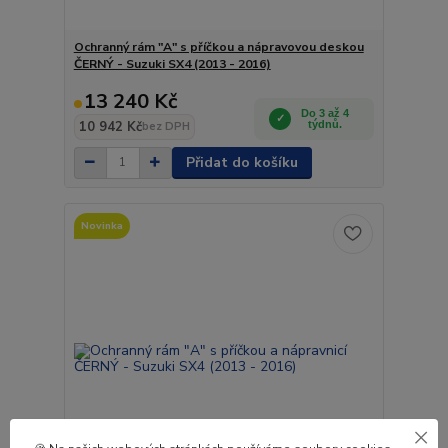
Ochranný rám "A" s příčkou a nápravovou deskou
ČERNÝ - Suzuki SX4 (2013 - 2016)
13 240 Kč
Do 3 až 4
10 942 Kč
týdnů.
bez DPH
Přidat do košíku
Novinka