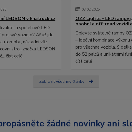
2025
03
.
02
.
2025
ní LEDSON v Enatruck.cz
OZZ Lights - LED rampy 
osobní a off-road vozidl
kvalitní a spolehlivé LED
Objevte světelné rampy OZ
 pro své vozidlo? Ať už jde
– ideální kombinace výkonu 
 automobil, nákladní vůz
pro všechna vozidla. S délk
covní stroj, značka LEDSON
do 52 palců a unikátními fun
č...
číst celé
číst celé
Zobrazit všechny články
ropásněte žádné novinky ani sl