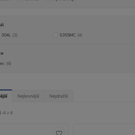
ál
I 304L
(2)
S355MC
(4)
ce
ec
(6)
ější
Nejlevnější
Nejdražší
1-6 z 6