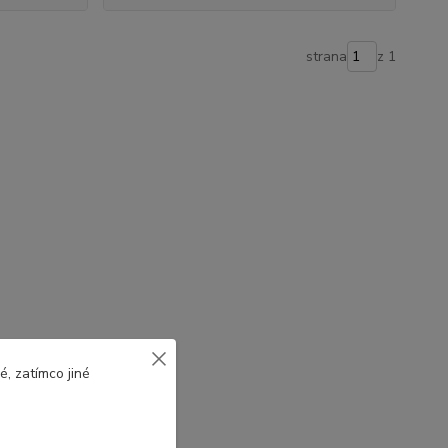
strana
z 1
, zatímco jiné