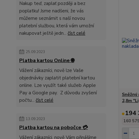
Nakup teď, zaplať později a bez
poplatku! Jsme nadšeni, že vás
můžeme seznámit s naší novou
platební službou, která vám umožní
nakupovat ještě jedn...
číst celé
25.09.2023
Platba kartou Online 🌐
Vážení zákazníci, nově lze Vaše
objednávky zaplatit platební kartou
online. Lze využít také služeb Apple
Pay a Google pay. Z důvodu zvyšení
Sněžný 
počtu...
číst celé
2,8m "L
194 
13.09.2023
160 579
Platba kartou na pobočce 💳
Vážení zákazníci, nově Vám přinášíme