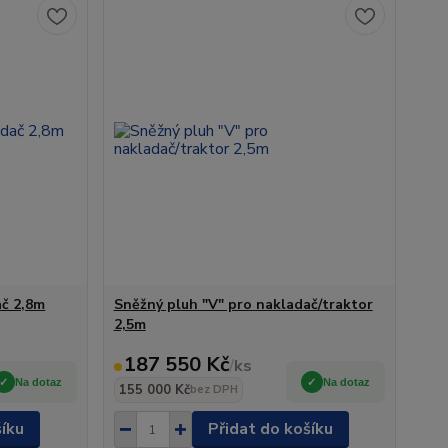
ač 2,8m
Sněžný pluh "V" pro nakladač/traktor
2,5m
187 550 Kč
/
ks
Na dotaz
Na dotaz
155 000 Kč
bez DPH
šíku
Přidat do košíku