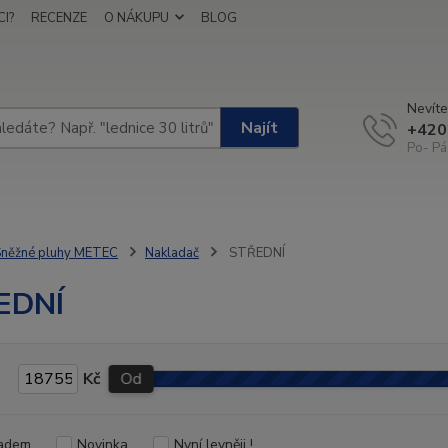
I?
RECENZE
O NÁKUPU
BLOG
Nevíte
Najít
+420
Po- Pá
něžné pluhy METEC
Nakladač
STŘEDNÍ
EDNÍ
Kč
Od
adem
Novinka
Nyní levněji !