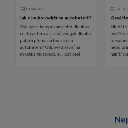
03
.
04
.
2025
02
.
04
.
Jak dlouho vydrží na autobaterii?
Osvětle
Plánujete kempování nebo dlouhou
Hledáte 
cestu autem a zajímá vás, jak dlouho
osvětlení
poběží přenosná lednice na
o osobní
autobaterii? Odpověď závisí na
nebo pra
několika faktorech, al...
číst celé
nabízí špi
Nep