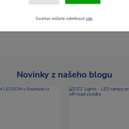
Souhlas můžete odmítnout
zde
.
Novinky z našeho blogu