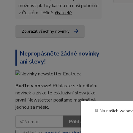
možnost platby kartou na naší pobočče
v Českém Těšíně.
číst celé
Zobrazit všechny novinky
Nepropásněte žádné novinky
ani slevy!
Buďte v obraze!
Přihlaste se k odběru
novinek a získejte exkluzivní slevy jako
první! Newsletter posíláme maximálně
jednou za měsíc.
🍪 Na našich webový
Přihlásit se
Souhlasím se
zpracováním osobních údajů
za účelem