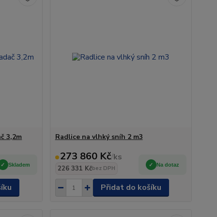
ač 3,2m
Radlice na vlhký sníh 2 m3
273 860 Kč
/
ks
Skladem
Na dotaz
226 331 Kč
bez DPH
šíku
Přidat do košíku