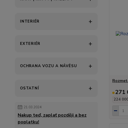
INTERIÉR
EXTERIÉR
OCHRANA VOZU A NÁVĚSU
Rozmet
OSTATNÍ
271 
224 000
21.03.2024
Nakup teď, zaplať později a bez
poplatku!