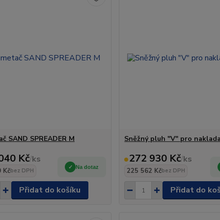
ač SAND SPREADER M
Sněžný pluh "V" pro naklad
040 Kč
272 930 Kč
/
ks
/
ks
Na dotaz
 Kč
225 562 Kč
bez DPH
bez DPH
Přidat do košíku
Přidat do ko