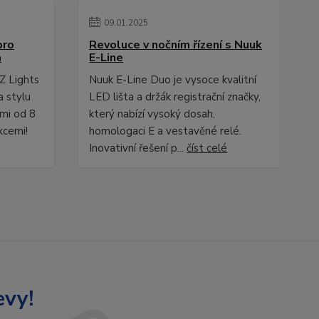
09
.
01
.
2025
pro
Revoluce v nočním řízení s Nuuk
a
E-Line
Z Lights
Nuuk E-Line Duo je vysoce kvalitní
a stylu
LED lišta a držák registrační značky,
ami od 8
který nabízí vysoký dosah,
kcemi!
homologaci E a vestavěné relé.
Inovativní řešení p...
číst celé
evy!