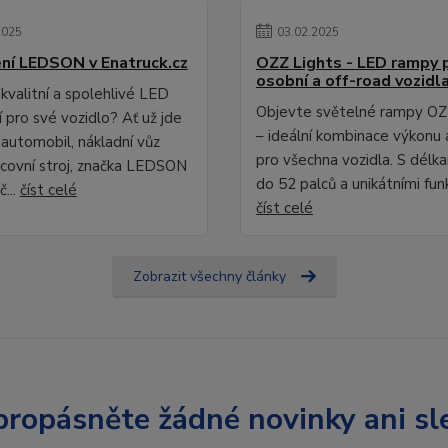
2025
03
.
02
.
2025
ní LEDSON v Enatruck.cz
OZZ Lights - LED rampy 
osobní a off-road vozidl
kvalitní a spolehlivé LED
Objevte světelné rampy OZ
 pro své vozidlo? Ať už jde
– ideální kombinace výkonu 
 automobil, nákladní vůz
pro všechna vozidla. S délk
covní stroj, značka LEDSON
do 52 palců a unikátními fun
č...
číst celé
číst celé
Zobrazit všechny články
ropásněte žádné novinky ani sl