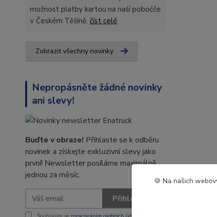
možnost platby kartou na naší pobočče
v Českém Těšíně.
číst celé
Zobrazit všechny novinky
Nepropásněte žádné novinky
ani slevy!
Buďte v obraze!
Přihlaste se k odběru
novinek a získejte exkluzivní slevy jako
první! Newsletter posíláme maximálně
jednou za měsíc.
🍪 Na našich webový
Přihlásit se
Souhlasím se
zpracováním osobních údajů
za účelem