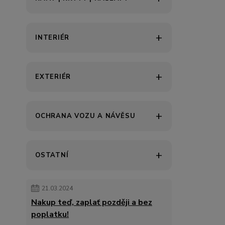
INTERIÉR
EXTERIÉR
OCHRANA VOZU A NÁVĚSU
OSTATNÍ
21.03.2024
Nakup teď, zaplať později a bez
poplatku!