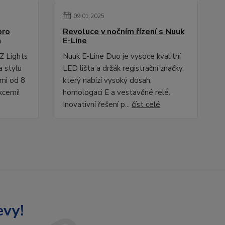
09
.
01
.
2025
pro
Revoluce v nočním řízení s Nuuk
a
E-Line
Z Lights
Nuuk E-Line Duo je vysoce kvalitní
a stylu
LED lišta a držák registrační značky,
ami od 8
který nabízí vysoký dosah,
kcemi!
homologaci E a vestavěné relé.
Inovativní řešení p...
číst celé
evy!