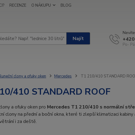
I?
RECENZE
O NÁKUPU
BLOG
Nevíte
Najít
+420
Po- Pá
luneční clony a ofuky oken
Mercedes
T1 210/410 STANDARD RO
210/410 STANDARD ROOF
clony a ofuky oken pro
Mercedes T1 210/410 s normální stř
tní clony na přední a boční okna, které ti zlepší klimatizaci kabiny
větrání i za deště.