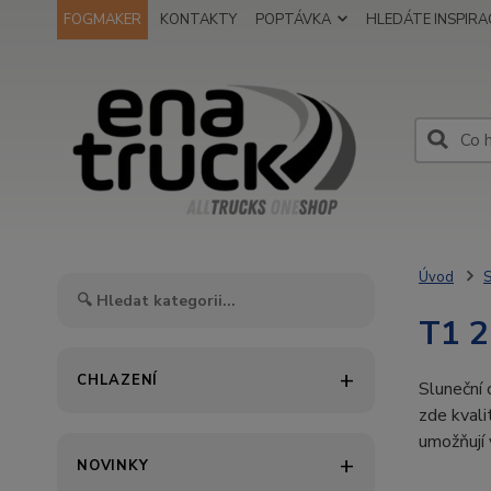
FOGMAKER
KONTAKTY
POPTÁVKA
HLEDÁTE INSPIRAC
Úvod
S
T1 
CHLAZENÍ
Sluneční 
zde kvali
umožňují 
NOVINKY