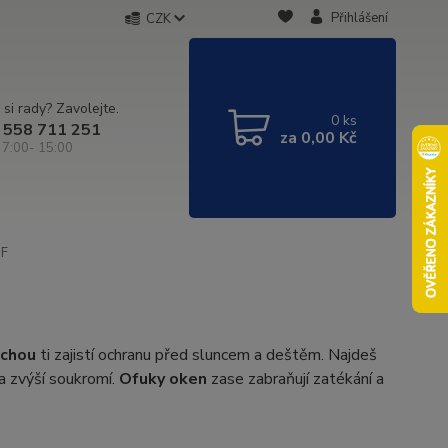
Přihlášení
CZK
 si rady? Zavolejte.
0
ks
 558 711 251
za
0,00 Kč
 7:00- 15:00
OF
echou
ti zajistí ochranu před sluncem a deštěm. Najdeš
 a zvýší soukromí.
Ofuky oken
zase zabraňují zatékání a