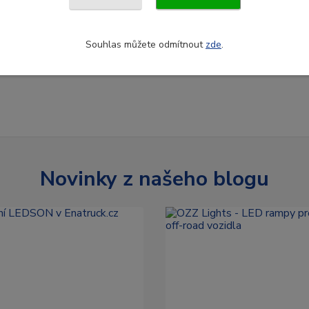
Souhlas můžete odmítnout
zde
.
Novinky z našeho blogu