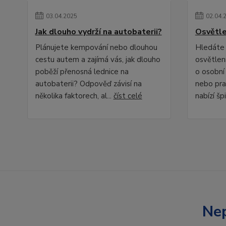
03
.
04
.
2025
02
.
04
.
Jak dlouho vydrží na autobaterii?
Osvětle
Plánujete kempování nebo dlouhou
Hledáte 
cestu autem a zajímá vás, jak dlouho
osvětlení
poběží přenosná lednice na
o osobní
autobaterii? Odpověď závisí na
nebo pra
několika faktorech, al...
číst celé
nabízí špi
Nep