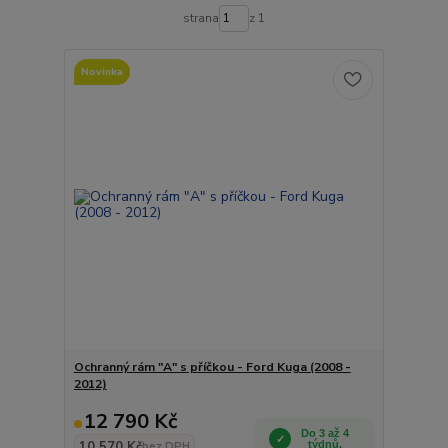
strana
z 1
Novinka
Ochranný rám "A" s příčkou - Ford Kuga (2008 -
2012)
12 790 Kč
Do 3 až 4
10 570 Kč
týdnů.
bez DPH