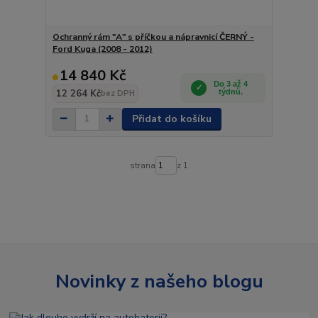
Ochranný rám "A" s příčkou a nápravnicí ČERNÝ -
Ford Kuga (2008 - 2012)
14 840 Kč
Do 3 až 4
12 264 Kč
týdnů.
bez DPH
Přidat do košíku
strana
z 1
Novinky z našeho blogu