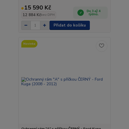
15 590 Kč
Do 3 až 4
12 884 Kč
týdnů.
bez DPH
Přidat do košíku
Novinka
Ochranný rám "A" s příčkou ČERNÝ - Ford Kuga