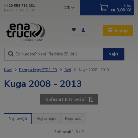
0
ks
+420 558 711 251
CZK
za
0,00 Kč
Po- Pá 7:00- 15:00
Eshop
Najít
Úvod
Rámy a kryty STEELER
Ford
Kuga 2008 - 2013
Kuga 2008 - 2013
Upřesnit fiiltrování
Nejnovější
Nejlevnější
Nejdražší
Zobrazuji 1-6 z 6