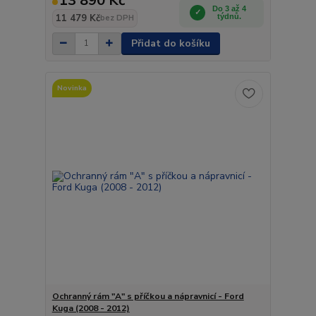
13 890 Kč
Do 3 až 4
11 479 Kč
týdnů.
bez DPH
Přidat do košíku
Novinka
Ochranný rám "A" s příčkou a nápravnicí - Ford
Kuga (2008 - 2012)