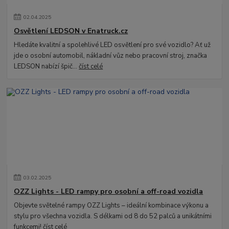
02
.
04
.
2025
Osvětlení LEDSON v Enatruck.cz
Hledáte kvalitní a spolehlivé LED osvětlení pro své vozidlo? Ať už
jde o osobní automobil, nákladní vůz nebo pracovní stroj, značka
LEDSON nabízí špič...
číst celé
03
.
02
.
2025
OZZ Lights - LED rampy pro osobní a off-road vozidla
Objevte světelné rampy OZZ Lights – ideální kombinace výkonu a
stylu pro všechna vozidla. S délkami od 8 do 52 palců a unikátními
funkcemi!
číst celé