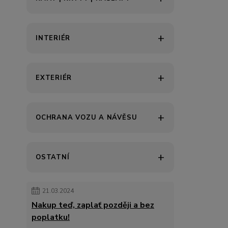
INTERIÉR
EXTERIÉR
OCHRANA VOZU A NÁVĚSU
OSTATNÍ
21.03.2024
Nakup teď, zaplať později a bez
poplatku!