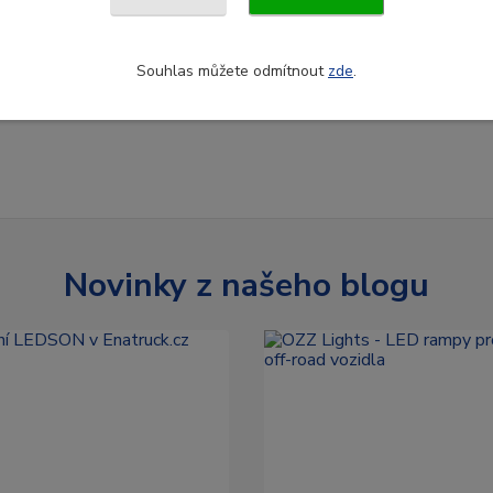
Souhlas můžete odmítnout
zde
.
Novinky z našeho blogu