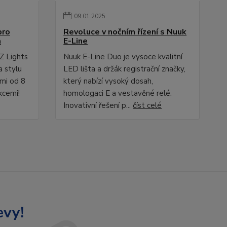
09
.
01
.
2025
pro
Revoluce v nočním řízení s Nuuk
a
E-Line
Z Lights
Nuuk E-Line Duo je vysoce kvalitní
a stylu
LED lišta a držák registrační značky,
ami od 8
který nabízí vysoký dosah,
kcemi!
homologaci E a vestavěné relé.
Inovativní řešení p...
číst celé
evy!