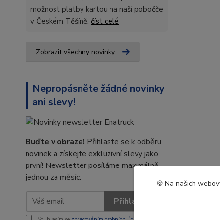
možnost platby kartou na naší pobočče
v Českém Těšíně.
číst celé
Zobrazit všechny novinky
Nepropásněte žádné novinky
ani slevy!
Buďte v obraze!
Přihlaste se k odběru
novinek a získejte exkluzivní slevy jako
první! Newsletter posíláme maximálně
jednou za měsíc.
🍪 Na našich webový
Přihlásit se
Souhlasím se
zpracováním osobních údajů
za účelem