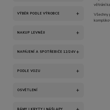
větrání ka
VÝBĚR PODLE VÝROBCE
Všechny p
komplikov
NAKUP LEVNĚJI
NAPÁJENÍ A SPOTŘEBIČE 12/24V
PODLE VOZU
OSVĚTLENÍ
RÁMY | KRYTY | NÁŠLAPY