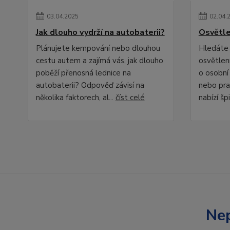
03
.
04
.
2025
02
.
04
.
Jak dlouho vydrží na autobaterii?
Osvětle
Plánujete kempování nebo dlouhou
Hledáte 
cestu autem a zajímá vás, jak dlouho
osvětlení
poběží přenosná lednice na
o osobní
autobaterii? Odpověď závisí na
nebo pra
několika faktorech, al...
číst celé
nabízí špi
Nep