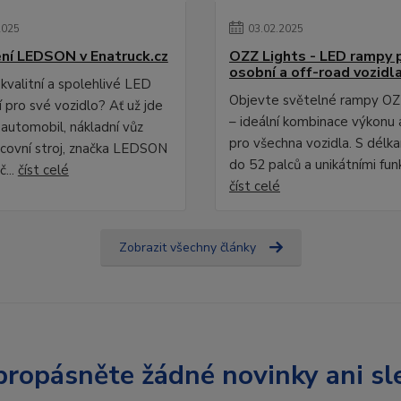
2025
03
.
02
.
2025
ní LEDSON v Enatruck.cz
OZZ Lights - LED rampy 
osobní a off-road vozidl
kvalitní a spolehlivé LED
Objevte světelné rampy OZ
 pro své vozidlo? Ať už jde
– ideální kombinace výkonu 
 automobil, nákladní vůz
pro všechna vozidla. S délk
covní stroj, značka LEDSON
do 52 palců a unikátními fun
č...
číst celé
číst celé
Zobrazit všechny články
ropásněte žádné novinky ani sl