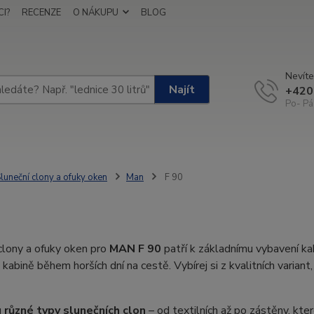
I?
RECENZE
O NÁKUPU
BLOG
Nevíte
Najít
+420
Po- Pá
luneční clony a ofuky oken
Man
F 90
clony a ofuky oken pro
MAN F 90
patří k základnímu vybavení kab
 kabině během horších dní na cestě. Vybírej si z kvalitních varian
u
různé typy slunečních clon
– od textilních až po zástěny, kt