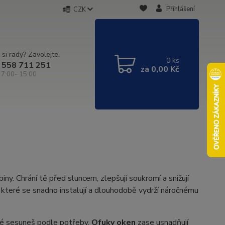
Přihlášení
CZK
 si rady? Zavolejte.
0
ks
 558 711 251
za
0,00 Kč
 7:00- 15:00
iny. Chrání tě před sluncem, zlepšují soukromí a snižují
t, které se snadno instalují a dlouhodobě vydrží náročnému
eré sesuneš podle potřeby.
Ofuky oken
zase usnadňují