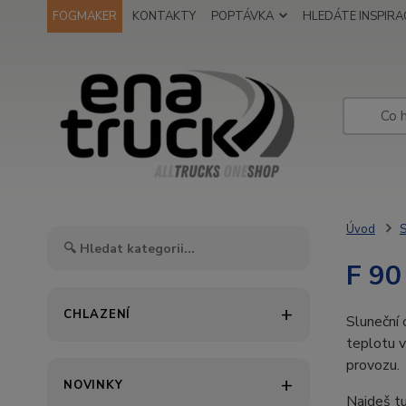
FOGMAKER
KONTAKTY
POPTÁVKA
HLEDÁTE INSPIRAC
Úvod
S
F 90
CHLAZENÍ
Sluneční 
teplotu v
provozu.
NOVINKY
Najdeš t