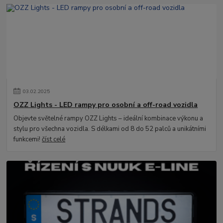
03
.
02
.
2025
OZZ Lights - LED rampy pro osobní a off-road vozidla
Objevte světelné rampy OZZ Lights – ideální kombinace výkonu a
stylu pro všechna vozidla. S délkami od 8 do 52 palců a unikátními
funkcemi!
číst celé