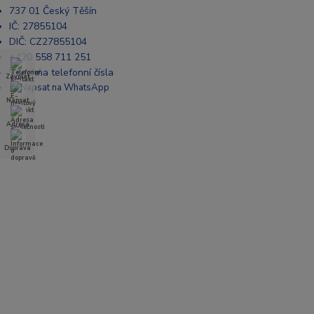
737 01 Český Těšín
IČ: 27855104
DIČ: CZ27855104
+420 558 711 251
Všechna telefonní čísla
Zavolat
📩 Napsat na WhatsApp
Napsat
Adresa
Doprava