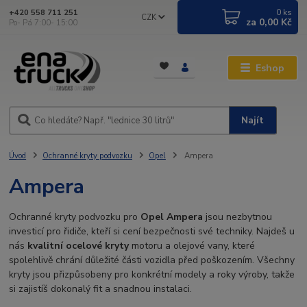
0
ks
+420 558 711 251
CZK
za
0,00 Kč
Po- Pá 7:00- 15:00
Eshop
Najít
Úvod
Ochranné kryty podvozku
Opel
Ampera
Ampera
Ochranné kryty podvozku pro
Opel Ampera
jsou nezbytnou
investicí pro řidiče, kteří si cení bezpečnosti své techniky. Najdeš u
nás
kvalitní ocelové kryty
motoru a olejové vany, které
spolehlivě chrání důležité části vozidla před poškozením. Všechny
kryty jsou přizpůsobeny pro konkrétní modely a roky výroby, takže
si zajistíš dokonalý fit a snadnou instalaci.