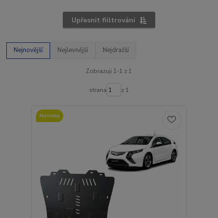
Upřesnit fiiltrování
Nejnovější
Nejlevnější
Nejdražší
Zobrazuji 1-1 z 1
strana
z 1
Novinka