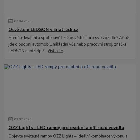
02
.
04
.
2025
Osvětlení LEDSON v Enatruck.cz
Hledáte kvalitní a spolehlivé LED osvětlení pro své vozidlo? Ať už
jde o osobní automobil, nákladní vůz nebo pracovní stroj, značka
LEDSON nabízí špič...
číst celé
03
.
02
.
2025
OZZ Lights - LED rampy pro osobní a off-road vozidla
Objevte světelné rampy OZZ Lights – ideální kombinace výkonu a