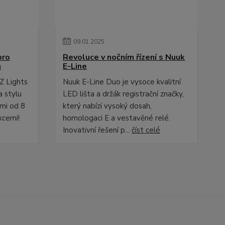
09
.
01
.
2025
pro
Revoluce v nočním řízení s Nuuk
a
E-Line
Z Lights
Nuuk E-Line Duo je vysoce kvalitní
a stylu
LED lišta a držák registrační značky,
ami od 8
který nabízí vysoký dosah,
kcemi!
homologaci E a vestavěné relé.
Inovativní řešení p...
číst celé