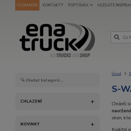
FOGMAKER
KONTAKTY
POPTÁVKA
HLEDÁTE INSPIRAC
Úvod
S
S-W
CHLAZENÍ
Chráníš s
navržen
oken, kte
NOVINKY
Kvalitní 