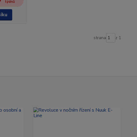
týdnů
šíku
strana
z 1