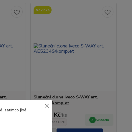
Novinka
art.
Sluneční clona Iveco S-WAY art.
AE5234S/komplet
, zatímco jiné
6 890 Kč
/
ks
Skladem
Skladem
5 694 Kč
bez DPH