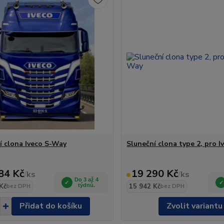
í clona Iveco S-Way
Sluneční clona type 2, pro 
84 Kč
19 290 Kč
/
ks
/
ks
Do 3 až 4
Kč
týdnů.
15 942 Kč
bez DPH
bez DPH
Přidat do košíku
Zvolit variantu