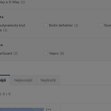
ay a X-Way
(1)
ta
odynamický kryt
Boční deflektor
(1)
Slun
a
(1)
ce
arGuard
(2)
Vepro
(6)
ější
Nejlevnější
Nejdražší
1-8 z 8