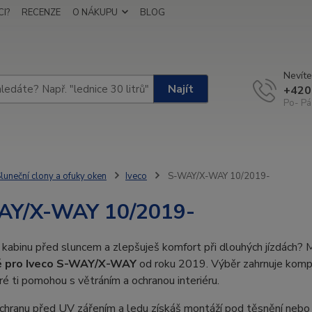
I?
RECENZE
O NÁKUPU
BLOG
Nevíte
Najít
+420
Po- Pá
luneční clony a ofuky oken
Iveco
S-WAY/X-WAY 10/2019-
AY/X-WAY 10/2019-
i kabinu před sluncem a zlepšuješ komfort při dlouhých jízdách
é pro Iveco S-WAY/X-WAY
od roku 2019. Výběr zahrnuje komple
ré ti pomohou s větráním a ochranou interiéru.
ochranu před UV zářením a ledu získáš montáží pod těsnění nebo