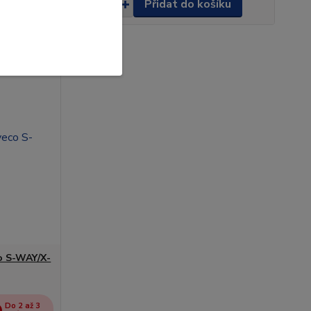
šíku
Přidat do košíku
co S-WAY/X-
Do 2 až 3