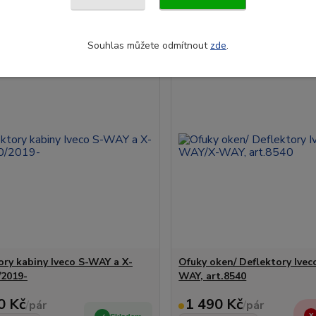
Přidat do košíku
Přidat do ko
Souhlas můžete odmítnout
zde
.
ory kabiny Iveco S-WAY a X-
Ofuky oken/ Deflektory Ive
2019-
WAY, art.8540
0 Kč
1 490 Kč
/
pár
/
pár