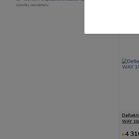
rozesílky newsletteru.
Novinka
Deflekt
WAY 10/
4 31