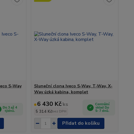
Iveco S-Way
Sluneční clona Iveco S-Way, T-Way, X-
Way úzká kabina, komplet
6 430 Kč
/
ks
Centrální
Do 3 až 4
sklad Do
týdnů.
5 314 Kč
5- 7 dnů.
bez DPH
Přidat do košíku