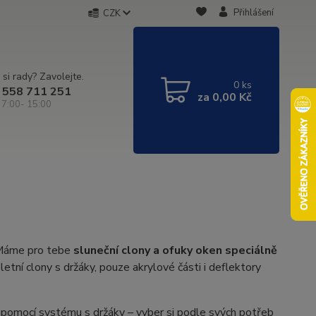
Přihlášení
CZK
 si rady? Zavolejte.
0
ks
 558 711 251
za
0,00 Kč
 7:00- 15:00
? Máme pro tebe
sluneční clony a ofuky oken speciálně
tní clony s držáky, pouze akrylové části i deflektory
 pomocí systému s držáky – vyber si podle svých potřeb