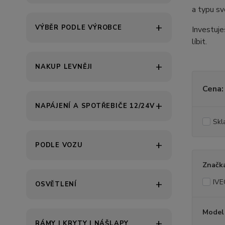
a typu sv
VÝBĚR PODLE VÝROBCE
Investuje
líbit.
NAKUP LEVNĚJI
Cena:
NAPÁJENÍ A SPOTŘEBIČE 12/24V
Skl
PODLE VOZU
Značk
IV
OSVĚTLENÍ
Model
RÁMY | KRYTY | NÁŠLAPY