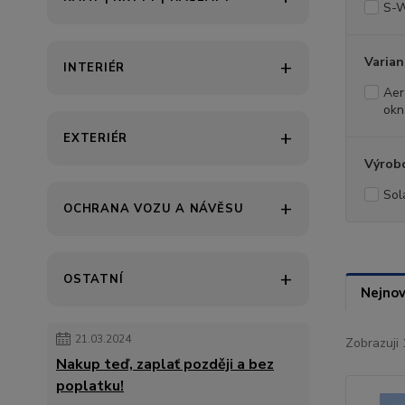
S-W
Varian
INTERIÉR
Aer
okn
EXTERIÉR
Výrob
Sol
OCHRANA VOZU A NÁVĚSU
OSTATNÍ
Nejnov
21.03.2024
Zobrazuji 
Nakup teď, zaplať později a bez
poplatku!