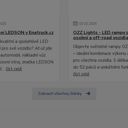
2025
03
.
02
.
2025
ní LEDSON v Enatruck.cz
OZZ Lights - LED rampy 
osobní a off-road vozidl
kvalitní a spolehlivé LED
Objevte světelné rampy OZ
 pro své vozidlo? Ať už jde
– ideální kombinace výkonu 
 automobil, nákladní vůz
pro všechna vozidla. S délk
covní stroj, značka LEDSON
do 52 palců a unikátními fun
č...
číst celé
číst celé
Zobrazit všechny články