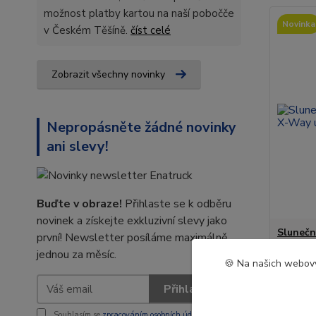
možnost platby kartou na naší pobočče
Novinka
v Českém Těšíně.
číst celé
Zobrazit všechny novinky
Nepropásněte žádné novinky
ani slevy!
Buďte v obraze!
Přihlaste se k odběru
novinek a získejte exkluzivní slevy jako
Slunečn
první! Newsletter posíláme maximálně
Way úzk
jednou za měsíc.
🍪 Na našich webový
3 83
Přihlásit se
3 165 K
Souhlasím se
zpracováním osobních údajů
za účelem