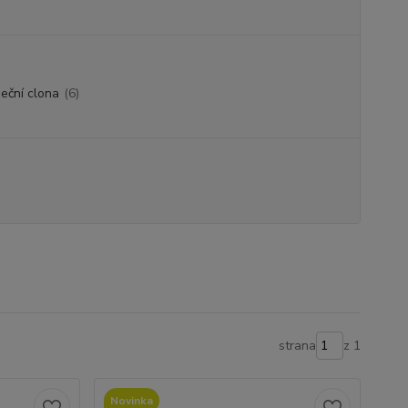
eční clona
(6)
strana
z 1
Novinka