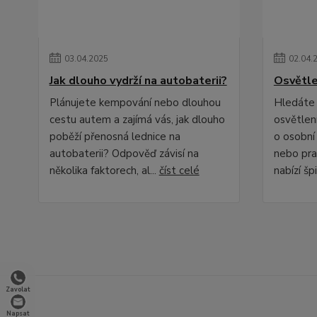
03
.
04
.
2025
02
.
04
.
Jak dlouho vydrží na autobaterii?
Osvětle
Plánujete kempování nebo dlouhou
Hledáte 
cestu autem a zajímá vás, jak dlouho
osvětlení
poběží přenosná lednice na
o osobní
autobaterii? Odpověď závisí na
nebo pra
několika faktorech, al...
číst celé
nabízí špi
Zavolat
Napsat