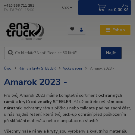
0
ks
+420 558 711 251
CZK
za
0,00 Kč
Po- Pá 7:00- 15:00
Eshop
Najít
Úvod
Rámy a kryty STEELER
Volkswagen
Amarok 2023 -
Amarok 2023 -
Pro tvůj Amarok 2023 máme kompletní sortiment
ochranných
rámů a krytů od značky STEELER
. Ať už potřebuješ
rám pod
nárazník
, ochranný rám s příčkou nebo tailgate pad na zadní část,
u nás najdeš řešení, která tvůj pick-up ochrání před poškozením
při skládání materiálu nebo manipulaci na stavbě.
Všechny naše
rámy a kryty
jsou vyrobeny z kvalitního materiálu