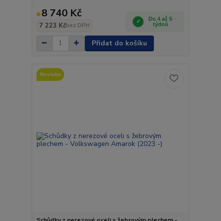
8 740 Kč
Do 4 až 5
7 223 Kč
týdnů
bez DPH
Přidat do košíku
Novinka
Schůdky z nerezové oceli s žebrovým plechem -