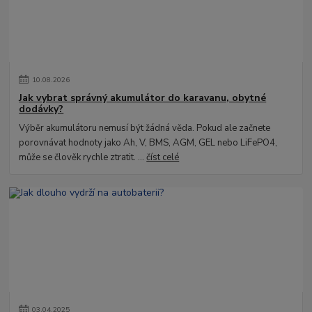
10
.
08
.
2026
Jak vybrat správný akumulátor do karavanu, obytné
dodávky?
Výběr akumulátoru nemusí být žádná věda. Pokud ale začnete
porovnávat hodnoty jako Ah, V, BMS, AGM, GEL nebo LiFePO4,
může se člověk rychle ztratit. ...
číst celé
03
.
04
.
2025