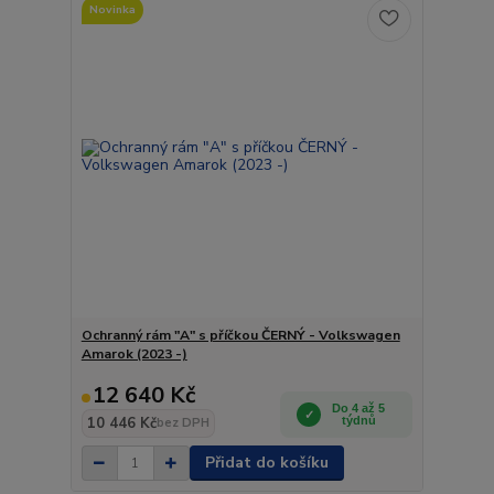
Novinka
Ochranný rám "A" s příčkou ČERNÝ - Volkswagen
Amarok (2023 -)
12 640 Kč
Do 4 až 5
10 446 Kč
týdnů
bez DPH
Přidat do košíku