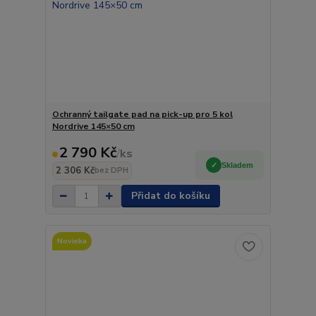
Ochranný tailgate pad na pick-up pro 5 kol
Nordrive 145×50 cm
2 790 Kč
/
ks
Skladem
2 306 Kč
bez DPH
Přidat do košíku
Novinka