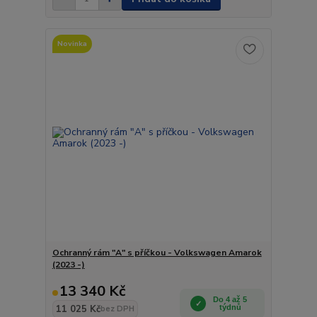
Novinka
Ochranný rám "A" s příčkou - Volkswagen Amarok
(2023 -)
13 340 Kč
Do 4 až 5
11 025 Kč
týdnů
bez DPH