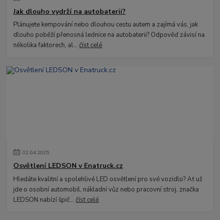
Jak dlouho vydrží na autobaterii?
Plánujete kempování nebo dlouhou cestu autem a zajímá vás, jak
dlouho poběží přenosná lednice na autobaterii? Odpověď závisí na
několika faktorech, al...
číst celé
02
.
04
.
2025
Osvětlení LEDSON v Enatruck.cz
Hledáte kvalitní a spolehlivé LED osvětlení pro své vozidlo? Ať už
jde o osobní automobil, nákladní vůz nebo pracovní stroj, značka
LEDSON nabízí špič...
číst celé