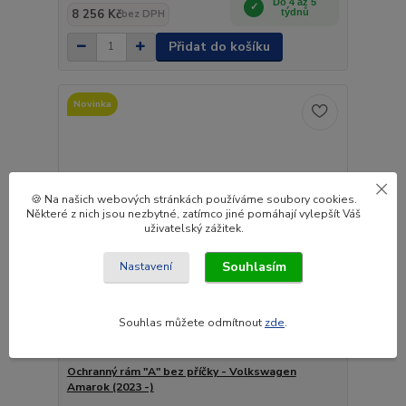
Do 4 až 5
8 256 Kč
týdnů
bez DPH
Přidat do košíku
Novinka
🍪 Na našich webových stránkách používáme soubory cookies.
Některé z nich jsou nezbytné, zatímco jiné pomáhají vylepšít Váš
uživatelský zážitek.
Souhlasím
Nastavení
Souhlas můžete odmítnout
zde
.
Ochranný rám "A" bez příčky - Volkswagen
Amarok (2023 -)