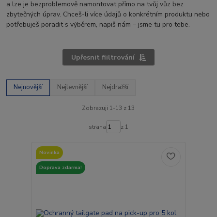
a lze je bezproblemově namontovat přímo na tvůj vůz bez
zbytečných úprav. Chceš-li více údajů o konkrétním produktu nebo
potřebuješ poradit s výběrem, napiš nám – jsme tu pro tebe.
Upřesnit fiiltrování
Nejnovější
Nejlevnější
Nejdražší
Zobrazuji 1-13 z 13
strana
z 1
Novinka
Doprava zdarma!