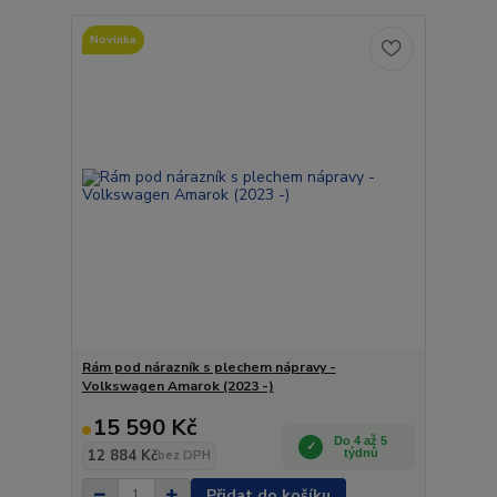
Novinka
Rám pod nárazník s plechem nápravy -
Volkswagen Amarok (2023 -)
15 590 Kč
Do 4 až 5
12 884 Kč
týdnů
bez DPH
Přidat do košíku