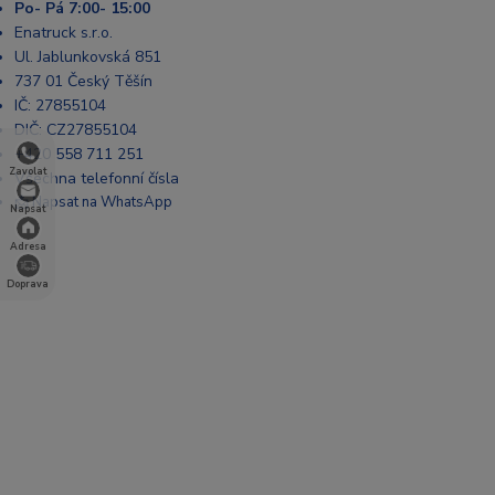
Po- Pá 7:00- 15:00
Enatruck s.r.o.
Ul. Jablunkovská 851
737 01 Český Těšín
IČ: 27855104
DIČ: CZ27855104
+420 558 711 251
Zavolat
Všechna telefonní čísla
📩 Napsat na WhatsApp
Napsat
Adresa
Doprava