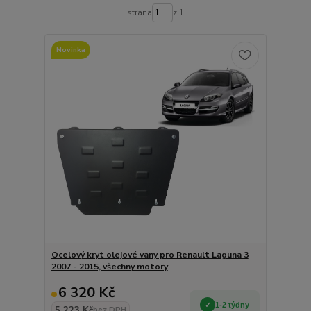
strana
z 1
Novinka
Ocelový kryt olejové vany pro Renault Laguna 3
2007 - 2015, všechny motory
6 320 Kč
1-2 týdny
5 223 Kč
bez DPH