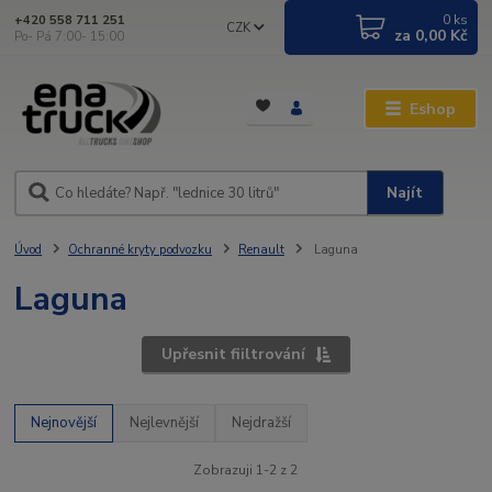
0
ks
+420 558 711 251
CZK
za
0,00 Kč
Po- Pá 7:00- 15:00
Eshop
Najít
Úvod
Ochranné kryty podvozku
Renault
Laguna
Laguna
Upřesnit fiiltrování
Nejnovější
Nejlevnější
Nejdražší
Zobrazuji 1-2 z 2