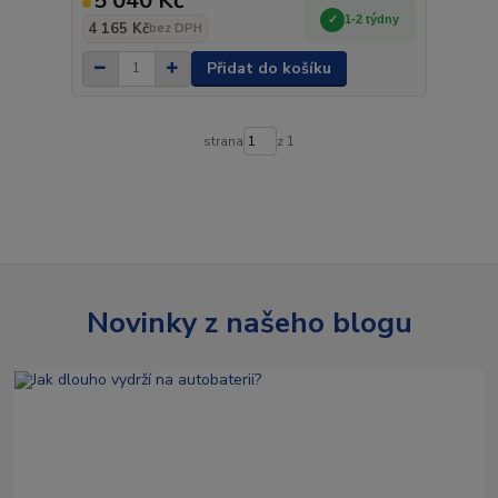
5 040 Kč
1-2 týdny
4 165 Kč
bez DPH
Přidat do košíku
strana
z 1
Novinky z našeho blogu