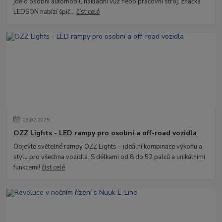
jde o osobní automobil, nákladní vůz nebo pracovní stroj, značka
LEDSON nabízí špič...
číst celé
03
.
02
.
2025
OZZ Lights - LED rampy pro osobní a off-road vozidla
Objevte světelné rampy OZZ Lights – ideální kombinace výkonu a
stylu pro všechna vozidla. S délkami od 8 do 52 palců a unikátními
funkcemi!
číst celé