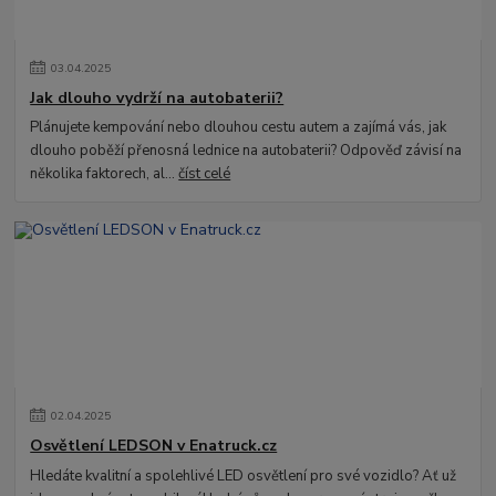
03
.
04
.
2025
Jak dlouho vydrží na autobaterii?
Plánujete kempování nebo dlouhou cestu autem a zajímá vás, jak
dlouho poběží přenosná lednice na autobaterii? Odpověď závisí na
několika faktorech, al...
číst celé
02
.
04
.
2025
Osvětlení LEDSON v Enatruck.cz
Hledáte kvalitní a spolehlivé LED osvětlení pro své vozidlo? Ať už