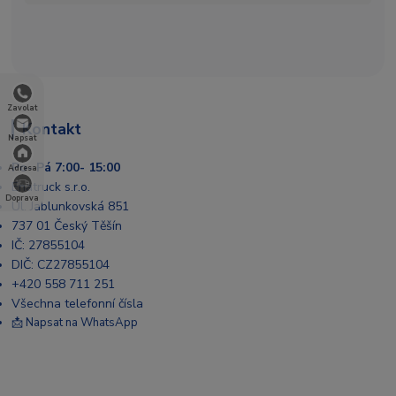
Zavolat
Kontakt
Napsat
Po- Pá 7:00- 15:00
Adresa
Enatruck s.r.o.
Doprava
Ul. Jablunkovská 851
737 01 Český Těšín
IČ: 27855104
DIČ: CZ27855104
+420 558 711 251
Všechna telefonní čísla
📩 Napsat na WhatsApp