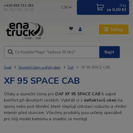
0
ks
+420 558 711 251
CZK
za
0,00 Kč
Po- Pá 7:00- 15:00
Eshop
Najít
Úvod
Sluneční clony a ofuky oken
Daf
XF 95 SPACE CAB
XF 95 SPACE CAB
Ofuky a sluneční clony pro
DAF XF 95 SPACE CAB
ti zajistí
komfort při dlouhých cestách. Vybíráš si z
deflektorů oken
na
spony nebo pod těsnění, které zlepšují cirkulaci vzduchu a chrání
interiér před sluncem. Všechny produkty jsou určeny speciálně
pro tvůj model kamionu a snadno se montují.