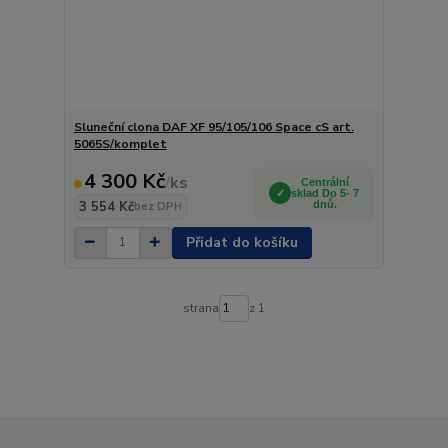
Sluneční clona DAF XF 95/105/106 Space cS art.
5065S/komplet
4 300 Kč
/
ks
Centrální
sklad Do 5- 7
3 554 Kč
dnů.
bez DPH
Přidat do košíku
strana
z 1