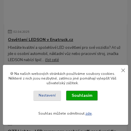
02
.
04
.
2025
Osvětlení LEDSON v Enatruck.cz
Hledáte kvalitní a spolehlivé LED osvětlení pro své vozidlo? Ať už
jde o osobní automobil, nákladní vůz nebo pracovní stroj, značka
LEDSON nabízí špič...
číst celé
🍪 Na našich webových stránkách používáme soubory cookies.
Některé z nich jsou nezbytné, zatímco jiné pomáhají vylepšít Váš
uživatelský zážitek.
Souhlasím
Nastavení
Souhlas můžete odmítnout
zde
.
03
.
02
.
2025