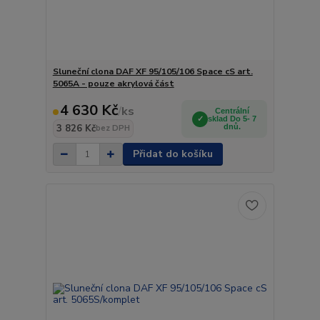
Sluneční clona DAF XF 95/105/106 Space cS art.
5065A - pouze akrylová část
4 630 Kč
/
ks
Centrální
sklad Do 5- 7
3 826 Kč
dnů.
bez DPH
Přidat do košíku