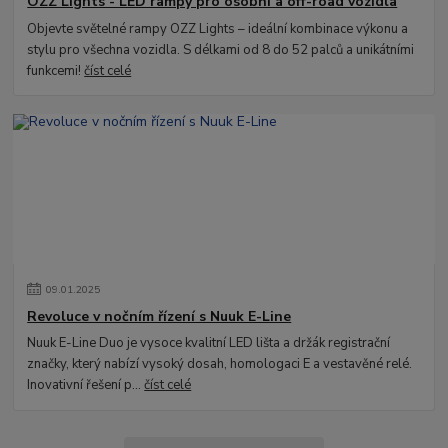
OZZ Lights - LED rampy pro osobní a off-road vozidla
Objevte světelné rampy OZZ Lights – ideální kombinace výkonu a
stylu pro všechna vozidla. S délkami od 8 do 52 palců a unikátními
funkcemi!
číst celé
09
.
01
.
2025
Revoluce v nočním řízení s Nuuk E-Line
Nuuk E-Line Duo je vysoce kvalitní LED lišta a držák registrační
značky, který nabízí vysoký dosah, homologaci E a vestavěné relé.
Inovativní řešení p...
číst celé