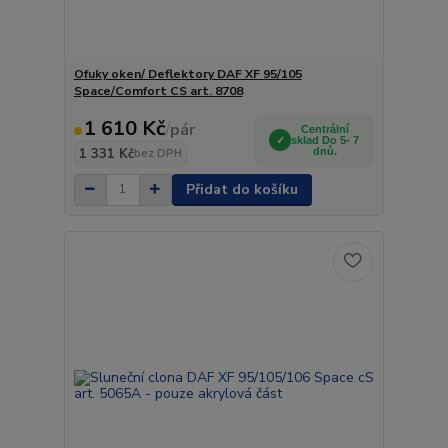
Ofuky oken/ Deflektory DAF XF 95/105
Space/Comfort CS art. 8708
1 610 Kč
/
pár
Centrální
sklad Do 5- 7
1 331 Kč
dnů.
bez DPH
Přidat do košíku