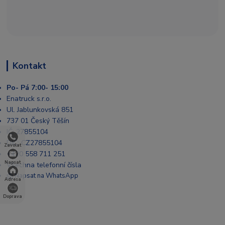
Kontakt
Po- Pá 7:00- 15:00
Enatruck s.r.o.
Ul. Jablunkovská 851
737 01 Český Těšín
IČ: 27855104
DIČ: CZ27855104
Zavolat
+420 558 711 251
Napsat
Všechna telefonní čísla
📩 Napsat na WhatsApp
Adresa
Doprava