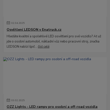
02
.
04
.
2025
Osvětlení LEDSON v Enatruck.cz
Hledáte kvalitní a spolehlivé LED osvětlení pro své vozidlo? Ať už
jde o osobní automobil, nákladní vůz nebo pracovní stroj, značka
LEDSON nabízí špič...
číst celé
03
.
02
.
2025
OZZ Lights - LED rampy pro osobní a off-road vozidla