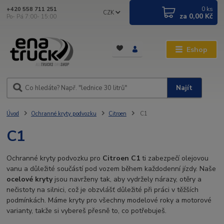
0
ks
+420 558 711 251
CZK
za
0,00 Kč
Po- Pá 7:00- 15:00
Eshop
Najít
Úvod
Ochranné kryty podvozku
Citroen
C1
C1
Ochranné kryty podvozku pro
Citroen C1
ti zabezpečí olejovou
vanu a důležité součástí pod vozem během každodenní jízdy. Naše
ocelové kryty
jsou navrženy tak, aby vydržely nárazy, otěry a
nečistoty na silnici, což je obzvlášť důležité při práci v těžších
podmínkách. Máme kryty pro všechny modelové roky a motorové
varianty, takže si vybereš přesně to, co potřebuješ.