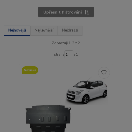
Upřesnit fiiltrování
Nejnovější
Nejlevnější
Nejdražší
Zobrazuji 1-2 z 2
strana
z 1
Novinka