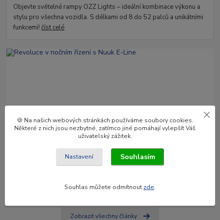
Objevte světelné rampy OZZ Lights – ideální kombinace výkonu a
stylu pro všechna vozidla. S délkami od 8 do 52 palců a unikátními
funkcemi!
číst celé
🍪 Na našich webových stránkách používáme soubory cookies.
Některé z nich jsou nezbytné, zatímco jiné pomáhají vylepšít Váš
09
.
01
.
2025
uživatelský zážitek.
Revoluce v nočním řízení s Nuuk E-Line
Souhlasím
Nastavení
Nuuk E-Line Duo je vysoce kvalitní LED lišta a držák registrační
značky, který nabízí vysoký dosah, homologaci E a vestavěné relé.
Inovativní řešení p...
číst celé
Souhlas můžete odmítnout
zde
.
Zobrazit všechny články