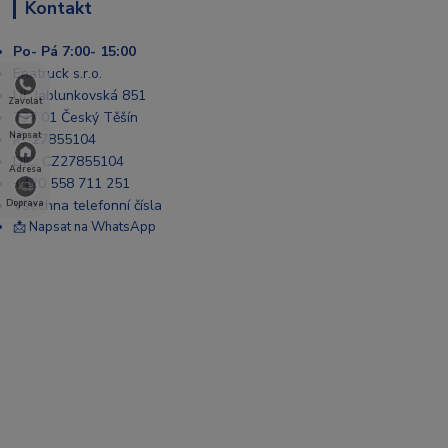
Kontakt
Po- Pá 7:00- 15:00
Enatruck s.r.o.
Ul. Jablunkovská 851
Zavolat
737 01 Český Těšín
Napsat
IČ: 27855104
DIČ: CZ27855104
Adresa
+420 558 711 251
Všechna telefonní čísla
Doprava
📩 Napsat na WhatsApp