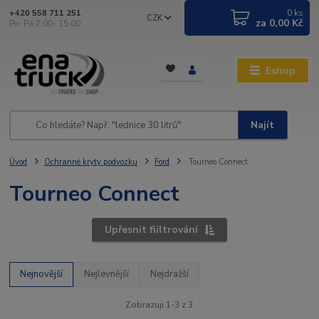
0
ks
+420 558 711 251
CZK
za
0,00 Kč
Po- Pá 7:00- 15:00
Eshop
Najít
Úvod
Ochranné kryty podvozku
Ford
Tourneo Connect
Tourneo Connect
Upřesnit fiiltrování
Nejnovější
Nejlevnější
Nejdražší
Zobrazuji 1-3 z 3