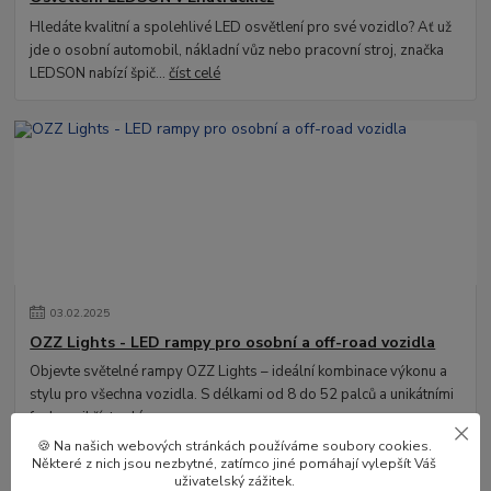
Hledáte kvalitní a spolehlivé LED osvětlení pro své vozidlo? Ať už
jde o osobní automobil, nákladní vůz nebo pracovní stroj, značka
LEDSON nabízí špič...
číst celé
03
.
02
.
2025
OZZ Lights - LED rampy pro osobní a off-road vozidla
Objevte světelné rampy OZZ Lights – ideální kombinace výkonu a
stylu pro všechna vozidla. S délkami od 8 do 52 palců a unikátními
funkcemi!
číst celé
🍪 Na našich webových stránkách používáme soubory cookies.
Některé z nich jsou nezbytné, zatímco jiné pomáhají vylepšít Váš
uživatelský zážitek.