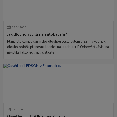
03
.
04
.
2025
Jak dlouho vydrží na autobaterii?
Plánujete kempování nebo dlouhou cestu autem a zajímá vás, jak
dlouho poběží přenosná lednice na autobaterii? Odpověď závisí na
několika faktorech, al...
číst celé
02
.
04
.
2025
Osvětlení LEDSON v Enatruck.cz