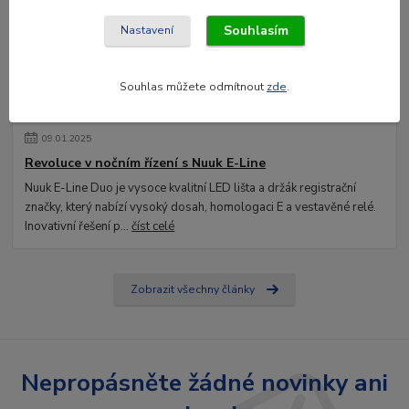
Souhlasím
Nastavení
Souhlas můžete odmítnout
zde
.
09
.
01
.
2025
Revoluce v nočním řízení s Nuuk E-Line
Nuuk E-Line Duo je vysoce kvalitní LED lišta a držák registrační
značky, který nabízí vysoký dosah, homologaci E a vestavěné relé.
Inovativní řešení p...
číst celé
Zobrazit všechny články
Nepropásněte žádné novinky ani