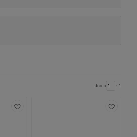
strana
z 1