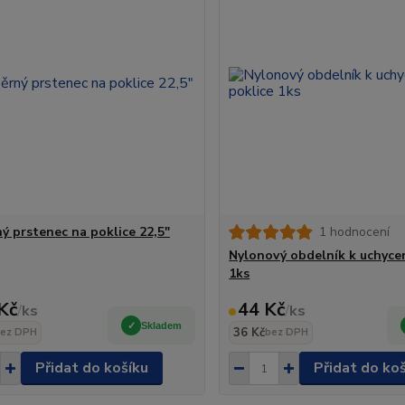
ý prstenec na poklice 22,5"
1 hodnocení
Nylonový obdelník k uchycen
1ks
Kč
44 Kč
/
ks
/
ks
Skladem
36 Kč
ez DPH
bez DPH
Přidat do košíku
Přidat do ko