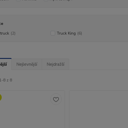
ce
truck
(2)
Truck King
(6)
ější
Nejlevnější
Nejdražší
1-8 z 8