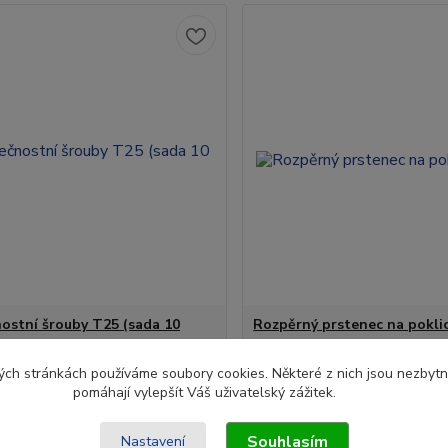
ostní šrouby T25 (sada 10
Rozpěrný prstenec na poklic
ch stránkách používáme soubory cookies. Některé z nich jsou nezbytné
Kč
384 Kč
/
ks
/
ks
pomáhají vylepšít Váš uživatelský zážitek.
Skladem
318 Kč
ez DPH
bez DPH
Souhlasím
Nastavení