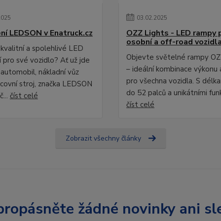
2025
03
.
02
.
2025
ní LEDSON v Enatruck.cz
OZZ Lights - LED rampy 
osobní a off-road vozidl
kvalitní a spolehlivé LED
Objevte světelné rampy OZ
 pro své vozidlo? Ať už jde
– ideální kombinace výkonu 
 automobil, nákladní vůz
pro všechna vozidla. S délk
covní stroj, značka LEDSON
do 52 palců a unikátními fun
č...
číst celé
číst celé
Zobrazit všechny články
ropásněte žádné novinky ani sl