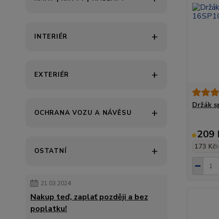
INTERIÉR
EXTERIÉR
Držák s
OCHRANA VOZU A NÁVĚSU
209 
173 Kč
b
OSTATNÍ
21.03.2024
Nakup teď, zaplať později a bez
poplatku!