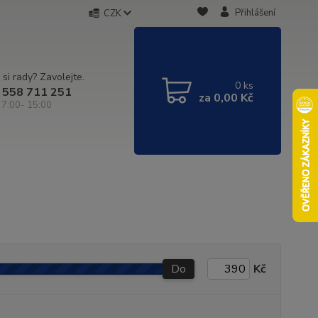
Přihlášení
CZK
 si rady? Zavolejte.
0
ks
 558 711 251
za
0,00 Kč
 7:00- 15:00
Do
Kč