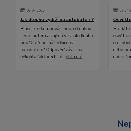
03
.
04
.
2025
02
.
04
.
Jak dlouho vydrží na autobaterii?
Osvětle
Plánujete kempování nebo dlouhou
Hledáte 
cestu autem a zajímá vás, jak dlouho
osvětlení
poběží přenosná lednice na
o osobní
autobaterii? Odpověď závisí na
nebo pra
několika faktorech, al...
číst celé
nabízí špi
Nep