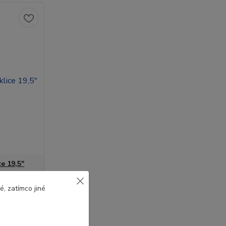
e 19,5"
, zatímco jiné
Není
skladem