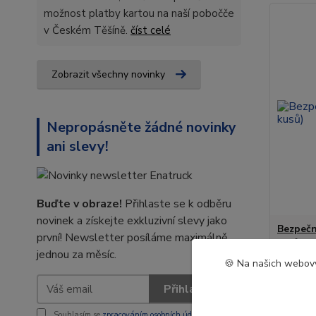
možnost platby kartou na naší pobočče
v Českém Těšíně.
číst celé
Zobrazit všechny novinky
Nepropásněte žádné novinky
ani slevy!
Buďte v obraze!
Přihlaste se k odběru
novinek a získejte exkluzivní slevy jako
Bezpečn
první! Newsletter posíláme maximálně
kusů)
jednou za měsíc.
🍪 Na našich webový
198 
Přihlásit se
164 Kč
b
Souhlasím se
zpracováním osobních údajů
za účelem