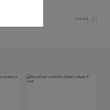
strana
z 1