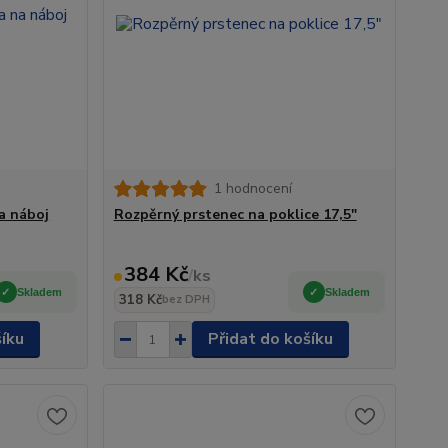
1 hodnocení
a náboj
Rozpěrný prstenec na poklice 17,5"
384 Kč
/
ks
Skladem
Skladem
318 Kč
bez DPH
šíku
Přidat do košíku