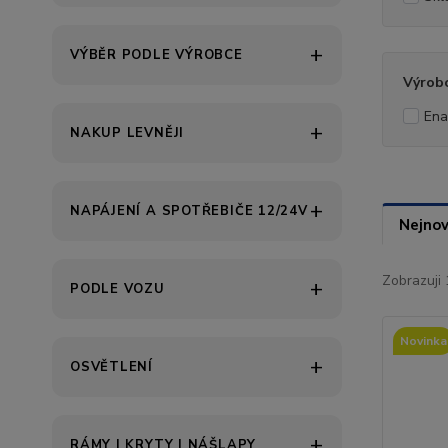
VÝBĚR PODLE VÝROBCE
Výrob
Ena
NAKUP LEVNĚJI
NAPÁJENÍ A SPOTŘEBIČE 12/24V
Nejnov
Zobrazuji 
PODLE VOZU
Novinka
OSVĚTLENÍ
RÁMY | KRYTY | NÁŠLAPY