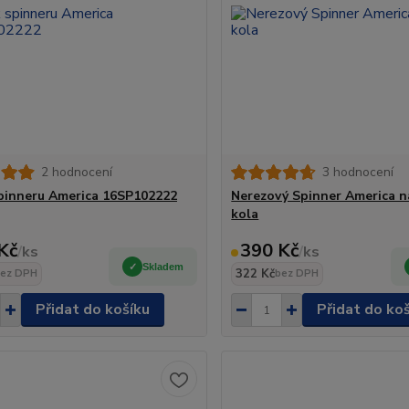
2 hodnocení
3 hodnocení
pinneru America 16SP102222
Nerezový Spinner America n
kola
Kč
390 Kč
/
ks
/
ks
Skladem
322 Kč
ez DPH
bez DPH
Přidat do košíku
Přidat do ko