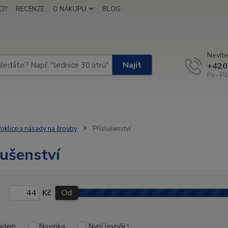
I?
RECENZE
O NÁKUPU
BLOG
Nevíte
Najít
+420
Po- Pá
oklice a násady na šrouby
Příslušenství
lušenství
Kč
Od
adem
Novinka
Nyní levněji !