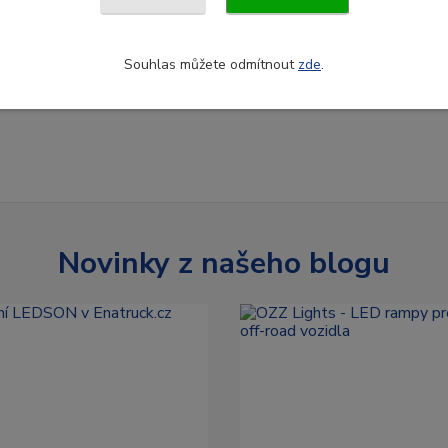
Přidat do košíku
Detail
Souhlas můžete odmítnout
zde
.
Novinky z našeho blogu