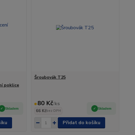
Šroubovák T25
í poklice
80 Kč
/
ks
Skladem
Skladem
66 Kč
bez DPH
šíku
Přidat do košíku