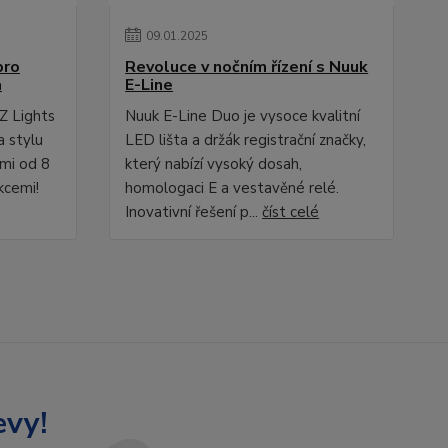
09
.
01
.
2025
pro
Revoluce v nočním řízení s Nuuk
a
E-Line
Z Lights
Nuuk E-Line Duo je vysoce kvalitní
a stylu
LED lišta a držák registrační značky,
ami od 8
který nabízí vysoký dosah,
kcemi!
homologaci E a vestavěné relé.
Inovativní řešení p...
číst celé
evy!