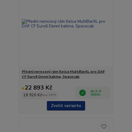
Přední nerezový rám Kelsa MultiBarXL pro DAF
CF Euro6 Denní kabina, Spacecab
22 893 Kč
do 5- 6
18 920 Kč
týdnů.
bez DPH
Zvolit variantu