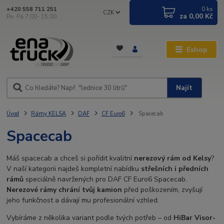
0
ks
+420 558 711 251
CZK
za
0,00 Kč
Po- Pá 7:00- 15:00
Eshop
Najít
Úvod
Rámy KELSA
DAF
CF Euro6
Spacecab
Spacecab
Máš spacecab a chceš si pořídit kvalitní
nerezový rám od Kelsy
?
V naší kategorii najdeš kompletní nabídku
střešních i předních
rámů
speciálně navržených pro DAF CF Euro6 Spacecab.
Nerezové rámy chrání tvůj kamion
před poškozením, zvyšují
jeho funkčnost a dávají mu profesionální vzhled.
Vybíráme z několika variant podle tvých potřeb – od
HiBar Visor-