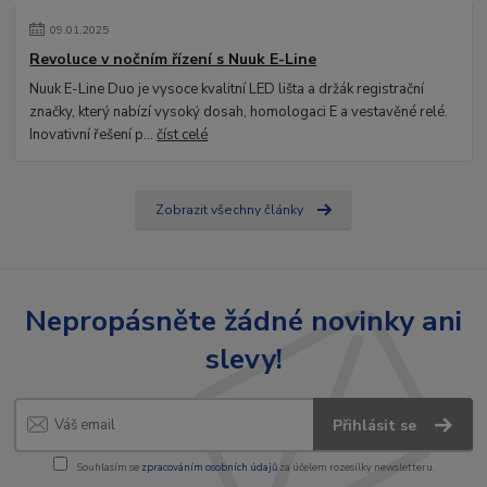
09
.
01
.
2025
Revoluce v nočním řízení s Nuuk E-Line
Nuuk E-Line Duo je vysoce kvalitní LED lišta a držák registrační
značky, který nabízí vysoký dosah, homologaci E a vestavěné relé.
Inovativní řešení p...
číst celé
Zobrazit všechny články
Nepropásněte žádné novinky ani
slevy!
Přihlásit se
Souhlasím se
zpracováním osobních údajů
za účelem rozesílky newsletteru.