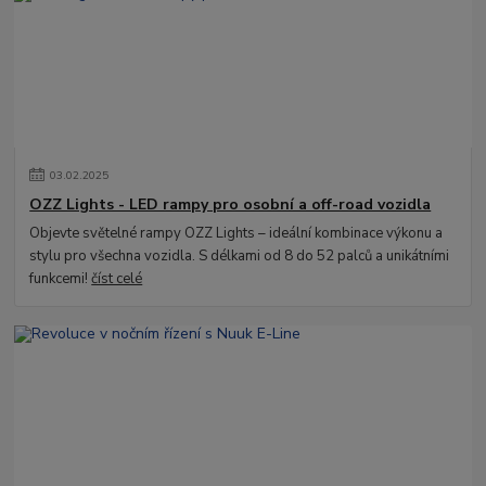
03
.
02
.
2025
OZZ Lights - LED rampy pro osobní a off-road vozidla
Objevte světelné rampy OZZ Lights – ideální kombinace výkonu a
stylu pro všechna vozidla. S délkami od 8 do 52 palců a unikátními
funkcemi!
číst celé