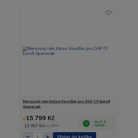
Nerezový rám Kelsa VisorBar pro DAF CF Euro6
Spacecab
15 799 Kč
do 5- 6
13 057 Kč
týdnů.
bez DPH
Přidat do košíku