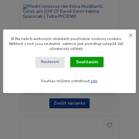
🍪 Na našich webových stránkách používáme soubory cookies.
Některé z nich jsou nezbytné, zatímco jiné pomáhají vylepšít Váš
uživatelský zážitek.
Souhlasím
Nastavení
Přední nerezový rám Kelsa MultiBarXL Const. pro
DAF CF Euro6 Denní kabina, Spacecab | Tatra
PHOENIX
Souhlas můžete odmítnout
zde
.
22 893 Kč
do 5- 6
18 920 Kč
týdnů.
bez DPH
Zvolit variantu