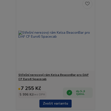
Střešní nerezový rám Kelsa BeaconBar pro DAF
CF Euro6 Spacecab
7 255 Kč
do 5- 6
5 996 Kč
týdnů.
bez DPH
Zvolit variantu