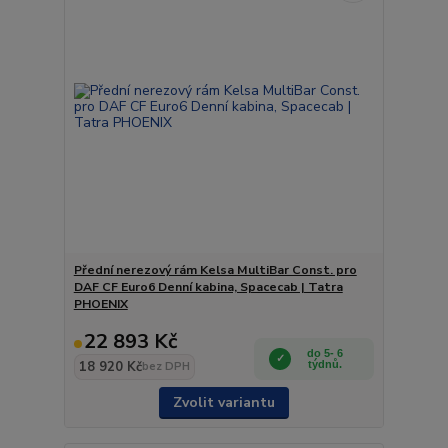
Přední nerezový rám Kelsa MultiBar Const. pro
DAF CF Euro6 Denní kabina, Spacecab | Tatra
PHOENIX
22 893 Kč
do 5- 6
18 920 Kč
týdnů.
bez DPH
Zvolit variantu