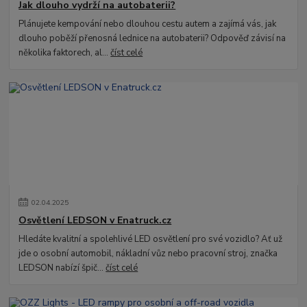
Jak dlouho vydrží na autobaterii?
Plánujete kempování nebo dlouhou cestu autem a zajímá vás, jak
dlouho poběží přenosná lednice na autobaterii? Odpověď závisí na
několika faktorech, al...
číst celé
02
.
04
.
2025
Osvětlení LEDSON v Enatruck.cz
Hledáte kvalitní a spolehlivé LED osvětlení pro své vozidlo? Ať už
jde o osobní automobil, nákladní vůz nebo pracovní stroj, značka
LEDSON nabízí špič...
číst celé