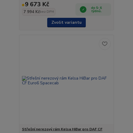
9 673 Kč
do 5- 6
7 994 Kč
týdnů.
bez DPH
Zvolit variantu
Střešní nerezový rám Kelsa HiBar pro DAF CF