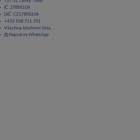
737 01 Český Těšín
IČ: 27855104
DIČ: CZ27855104
+420 558 711 251
Všechna telefonní čísla
📩 Napsat na WhatsApp