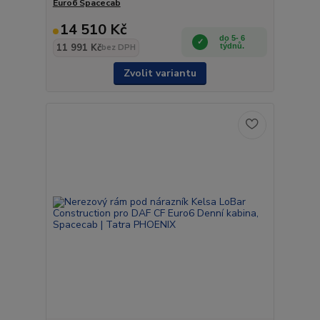
Euro6 Spacecab
14 510 Kč
do 5- 6
11 991 Kč
týdnů.
bez DPH
Zvolit variantu