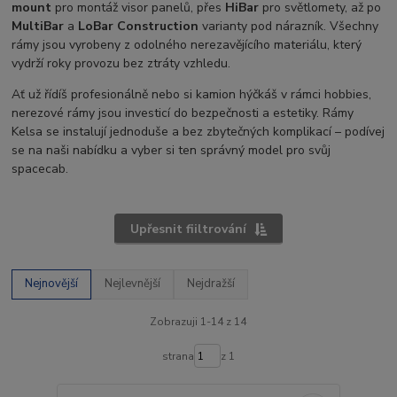
mount
pro montáž visor panelů, přes
HiBar
pro světlomety, až po
MultiBar
a
LoBar Construction
varianty pod nárazník. Všechny
rámy jsou vyrobeny z odolného nerezavějícího materiálu, který
vydrží roky provozu bez ztráty vzhledu.
Ať už řídíš profesionálně nebo si kamion hýčkáš v rámci hobbies,
nerezové rámy jsou investicí do bezpečnosti a estetiky. Rámy
Kelsa se instalují jednoduše a bez zbytečných komplikací – podívej
se na naši nabídku a vyber si ten správný model pro svůj
spacecab.
Upřesnit fiiltrování
Nejnovější
Nejlevnější
Nejdražší
Zobrazuji 1-14 z 14
strana
z 1