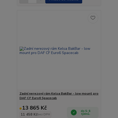
Zadní nerezový rám Kelsa BakBar - low mount pro
DAF CF Euro6 Spacecab
13 865 Kč
do 5- 6
11 458 Kč
týdnů.
bez DPH