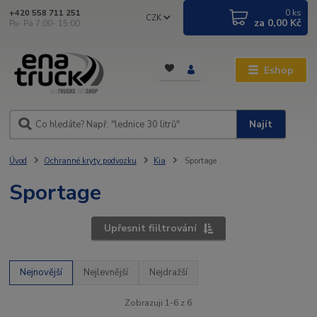
0
ks
+420 558 711 251
CZK
za
0,00 Kč
Po- Pá 7:00- 15:00
Eshop
Najít
Úvod
Ochranné kryty podvozku
Kia
Sportage
Sportage
Upřesnit fiiltrování
Nejnovější
Nejlevnější
Nejdražší
Zobrazuji 1-6 z 6