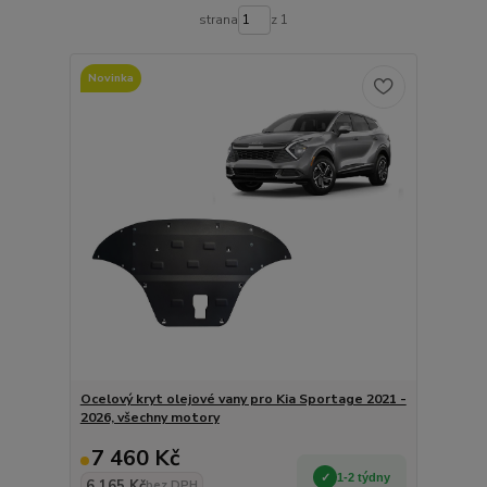
strana
z 1
Novinka
Ocelový kryt olejové vany pro Kia Sportage 2021 -
2026, všechny motory
7 460 Kč
1-2 týdny
6 165 Kč
bez DPH