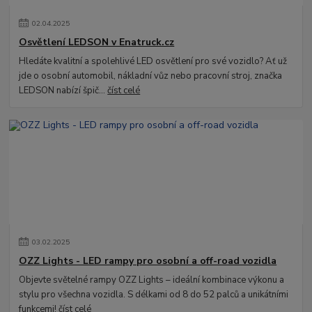
02
.
04
.
2025
Osvětlení LEDSON v Enatruck.cz
Hledáte kvalitní a spolehlivé LED osvětlení pro své vozidlo? Ať už
jde o osobní automobil, nákladní vůz nebo pracovní stroj, značka
LEDSON nabízí špič...
číst celé
03
.
02
.
2025
OZZ Lights - LED rampy pro osobní a off-road vozidla
Objevte světelné rampy OZZ Lights – ideální kombinace výkonu a
stylu pro všechna vozidla. S délkami od 8 do 52 palců a unikátními
funkcemi!
číst celé