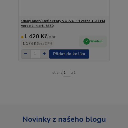
Ofuky oken/ Deflektory VOLVO FH verze 1-3 / FM
verze 1-4 art. 8530
1 420 Kč
/
pár
Skladem
1 174 Kč
bez DPH
Přidat do košíku
strana
z 1
Novinky z našeho blogu