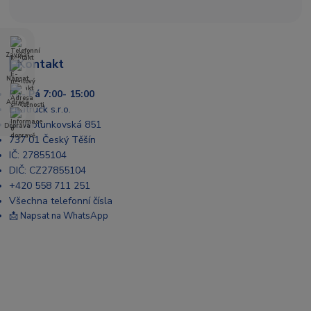
Zavolat
Kontakt
Napsat
Po- Pá 7:00- 15:00
Adresa
Enatruck s.r.o.
Ul. Jablunkovská 851
Doprava
737 01 Český Těšín
IČ: 27855104
DIČ: CZ27855104
+420 558 711 251
Všechna telefonní čísla
📩 Napsat na WhatsApp