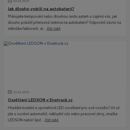
03
.
04
.
2025
Jak dlouho vydrží na autobaterii?
Plánujete kempování nebo dlouhou cestu autem a zajímá vás, jak
dlouho poběží přenosná lednice na autobaterii? Odpověď závisí na
několika faktorech, al...
číst celé
02
.
04
.
2025
Osvětlení LEDSON v Enatruck.cz
Hledáte kvalitní a spolehlivé LED osvětlení pro své vozidlo? Ať už
jde o osobní automobil, nákladní vůz nebo pracovní stroj, značka
LEDSON nabízí špič...
číst celé