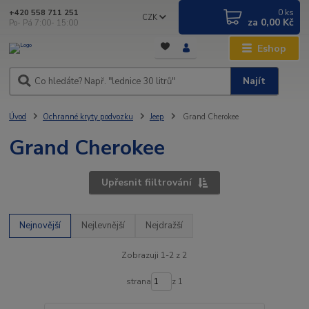
0
ks
+420 558 711 251
CZK
za
0,00 Kč
Po- Pá 7:00- 15:00
Eshop
Najít
Úvod
Ochranné kryty podvozku
Jeep
Grand Cherokee
Grand Cherokee
Upřesnit fiiltrování
Nejnovější
Nejlevnější
Nejdražší
Zobrazuji 1-2 z 2
strana
z 1