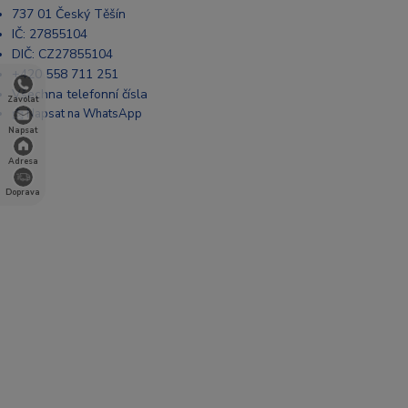
737 01 Český Těšín
IČ: 27855104
DIČ: CZ27855104
+420 558 711 251
Všechna telefonní čísla
Zavolat
📩 Napsat na WhatsApp
Napsat
Adresa
Doprava