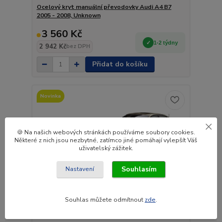
Ocelový kryt manuální převodovky Audi A4 B7
2005 - 2008, Unknown
3 560 Kč
1-2 týdny
2 942 Kč
bez DPH
Přidat do košíku
Novinka
🍪 Na našich webových stránkách používáme soubory cookies.
Některé z nich jsou nezbytné, zatímco jiné pomáhají vylepšít Váš
uživatelský zážitek.
Souhlasím
Nastavení
Souhlas můžete odmítnout
zde
.