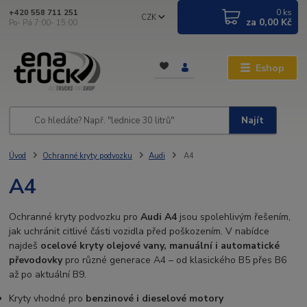
0
ks
+420 558 711 251
CZK
za
0,00 Kč
Po- Pá 7:00- 15:00
Eshop
Najít
Úvod
Ochranné kryty podvozku
Audi
A4
A4
Ochranné kryty podvozku pro
Audi A4
jsou spolehlivým řešením,
jak uchránit citlivé části vozidla před poškozením. V nabídce
najdeš
ocelové kryty olejové vany, manuální i automatické
převodovky
pro různé generace A4 – od klasického B5 přes B6
až po aktuální B9.
Kryty vhodné pro
benzinové i dieselové motory