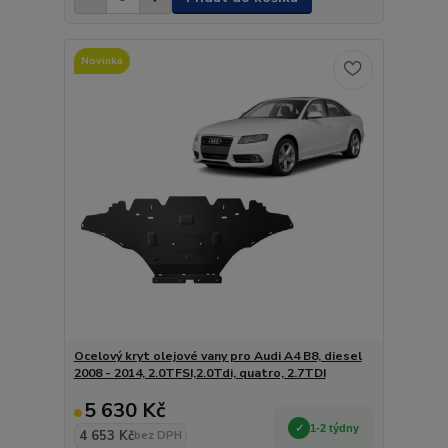
Novinka
Ocelový kryt olejové vany pro Audi A4 B8, diesel
2008 - 2014, 2.0TFSI,2.0Tdi, quatro, 2.7TDI
5 630 Kč
1-2 týdny
4 653 Kč
bez DPH