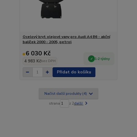
Ocelový kryt olejové vany pro Audi A4 B6 - akční
balíček 2000 - 2005, petrol
6 030 Kč
1-2 týdny
4 983 Kč
bez DPH
Přidat do košíku
Načíst další produkty (4)
strana
z 2
další