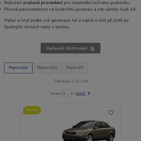
Robustní
ocelové provedení
pro maximální ochranu podvozku
Přesná pasovatelnost na konkrétní generaci a rok výroby Audi A4
Vyber si kryt podle své generace A4 a zajisti si klid při jízdě po
špatných cestách nebo v terénu.
Upřesnit fiiltrování
Nejnovější
Nejlevnější
Nejdražší
Zobrazuji 1-15 z 19
strana
z 2
další
Novinka