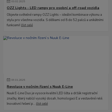
03
.
02
.
2025
OZZ Lights - LED rampy pro osobní a off-road vozidla
Objevte světelné rampy OZZ Lights – ideální kombinace výkonu a
stylu pro všechna vozidla. S délkami od 8 do 52 palců a unikátními
funkcemi!
číst celé
09
.
01
.
2025
Revoluce v nočním řízení s Nuuk E-Line
Nuuk E-Line Duo je vysoce kvalitní LED lišta a držák registrační
značky, který nabízí vysoký dosah, homologaci E a vestavěné relé.
Inovativní řešení p...
číst celé