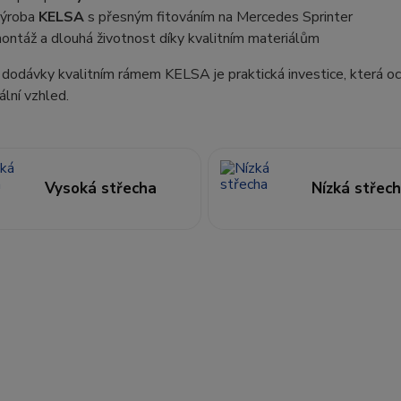
výroba
KELSA
s přesným fitováním na Mercedes Sprinter
ntáž a dlouhá životnost díky kvalitním materiálům
dodávky kvalitním rámem KELSA je praktická investice, která o
ální vzhled.
Vysoká střecha
Nízká střec