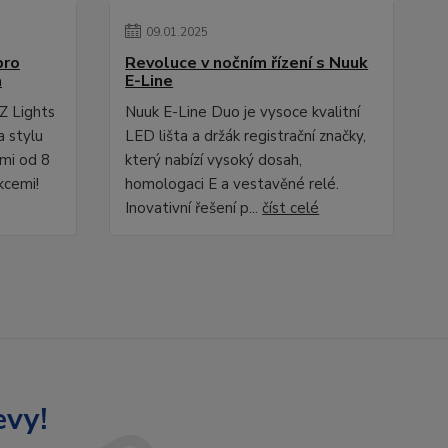
09
.
01
.
2025
pro
Revoluce v nočním řízení s Nuuk
a
E-Line
Z Lights
Nuuk E-Line Duo je vysoce kvalitní
a stylu
LED lišta a držák registrační značky,
ami od 8
který nabízí vysoký dosah,
kcemi!
homologaci E a vestavěné relé.
Inovativní řešení p...
číst celé
evy!