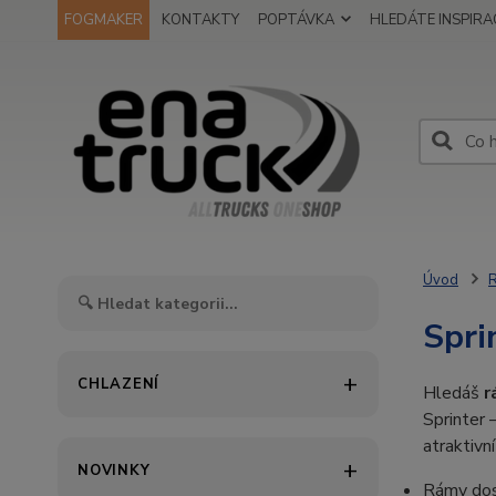
FOGMAKER
KONTAKTY
POPTÁVKA
HLEDÁTE INSPIRAC
Úvod
Spri
CHLAZENÍ
Hledáš
r
Sprinter –
atraktivn
NOVINKY
Rámy do