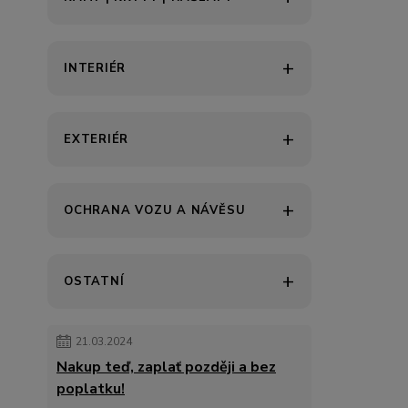
INTERIÉR
EXTERIÉR
OCHRANA VOZU A NÁVĚSU
OSTATNÍ
21.03.2024
Nakup teď, zaplať později a bez
poplatku!