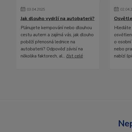
03
.
04
.
2025
02
.
04
.
Jak dlouho vydrží na autobaterii?
Osvětle
Plánujete kempování nebo dlouhou
Hledáte 
cestu autem a zajímá vás, jak dlouho
osvětlení
poběží přenosná lednice na
o osobní
autobaterii? Odpověď závisí na
nebo pra
několika faktorech, al...
číst celé
nabízí špi
Nep