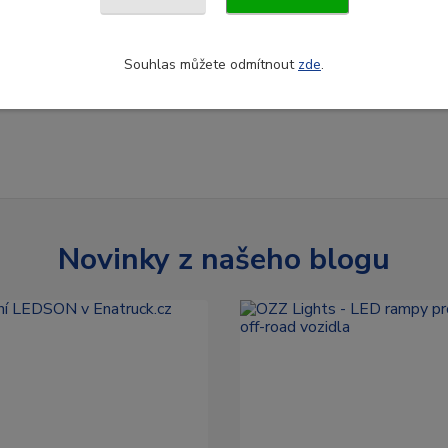
Souhlas můžete odmítnout
zde
.
Novinky z našeho blogu