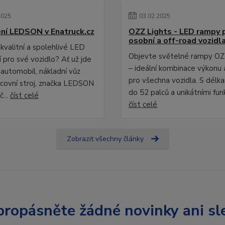
2025
03
.
02
.
2025
ní LEDSON v Enatruck.cz
OZZ Lights - LED rampy 
osobní a off-road vozidl
kvalitní a spolehlivé LED
Objevte světelné rampy OZ
 pro své vozidlo? Ať už jde
– ideální kombinace výkonu 
 automobil, nákladní vůz
pro všechna vozidla. S délk
covní stroj, značka LEDSON
do 52 palců a unikátními fun
č...
číst celé
číst celé
Zobrazit všechny články
ropásněte žádné novinky ani sl