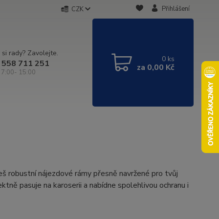
Přihlášení
CZK
 si rady? Zavolejte.
0
ks
 558 711 251
za
0,00 Kč
 7:00- 15:00
eš robustní nájezdové rámy přesně navržené pro tvůj
ektně pasuje na karoserii a nabídne spolehlivou ochranu i