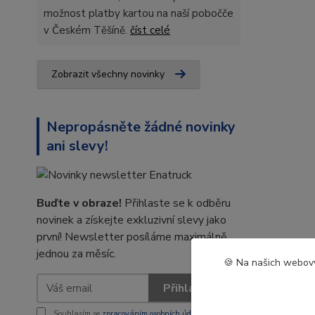
možnost platby kartou na naší pobočče
v Českém Těšíně.
číst celé
Zobrazit všechny novinky
Nepropásněte žádné novinky
ani slevy!
Buďte v obraze!
Přihlaste se k odběru
novinek a získejte exkluzivní slevy jako
první! Newsletter posíláme maximálně
jednou za měsíc.
🍪 Na našich webový
Přihlásit se
Souhlasím se
zpracováním osobních údajů
za účelem