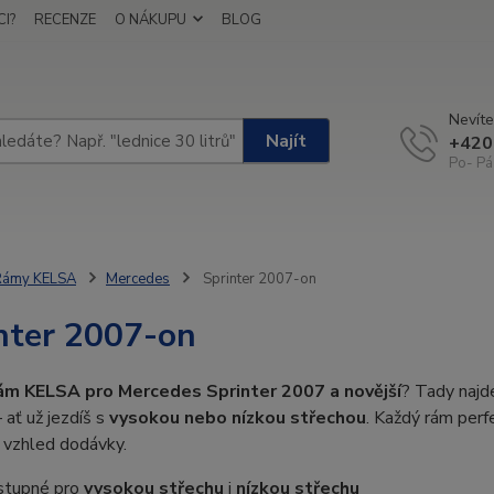
I?
RECENZE
O NÁKUPU
BLOG
Nevíte
Najít
+420
Po- Pá
Rámy KELSA
Mercedes
Sprinter 2007-on
nter 2007-on
ám KELSA pro Mercedes Sprinter 2007 a novější
? Tady najd
 ať už jezdíš s
vysokou nebo nízkou střechou
. Každý rám perf
í vzhled dodávky.
stupné pro
vysokou střechu
i
nízkou střechu