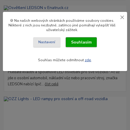
🍪 Na našich webových stránkách používáme soubory cookies.
Některé z nich jsou nezbytné, zatímco jiné pomáhají vylepšít Váš
uživatelský zážitek.
Souhlasím
Nastavení
02
.
04
.
2025
Souhlas můžete odmítnout
zde
.
Osvětlení LEDSON v Enatruck.cz
Hledáte kvalitní a spolehlivé LED osvětlení pro své vozidlo? Ať už
jde o osobní automobil, nákladní vůz nebo pracovní stroj, značka
LEDSON nabízí špič...
číst celé