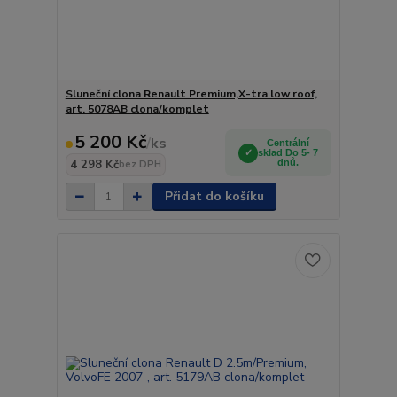
Sluneční clona Renault Premium,X-tra low roof,
art. 5078AB clona/komplet
5 200 Kč
/
ks
Centrální
sklad Do 5- 7
4 298 Kč
dnů.
bez DPH
Přidat do košíku