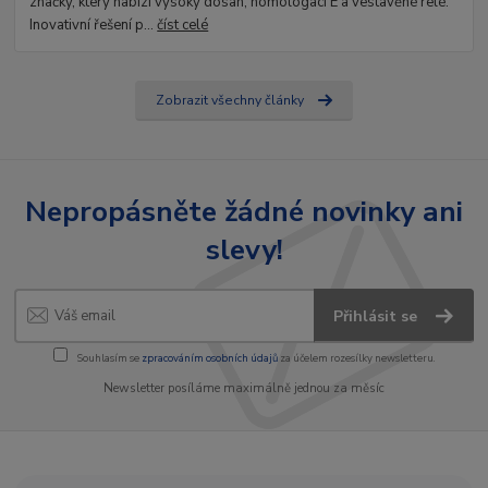
značky, který nabízí vysoký dosah, homologaci E a vestavěné relé.
Inovativní řešení p...
číst celé
Zobrazit všechny články
Nepropásněte žádné novinky ani
slevy!
Přihlásit se
Souhlasím se
zpracováním osobních údajů
za účelem rozesílky newsletteru.
Newsletter posíláme maximálně jednou za měsíc