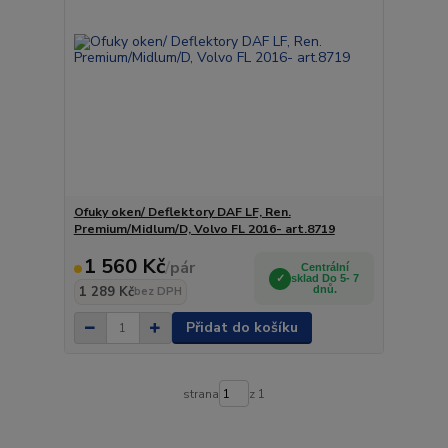
Ofuky oken/ Deflektory DAF LF, Ren.
Premium/Midlum/D, Volvo FL 2016- art.8719
1 560 Kč
/
pár
Centrální
sklad Do 5- 7
1 289 Kč
dnů.
bez DPH
Přidat do košíku
strana
z 1