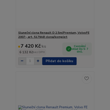
Sluneční clona Renault D 2.5m/Premium, VolvoFE
2007-, art. 5179AB clona/komplet
7 420 Kč
/
ks
Centrální
sklad Do 5- 7
6 132 Kč
dnů.
bez DPH
Přidat do košíku