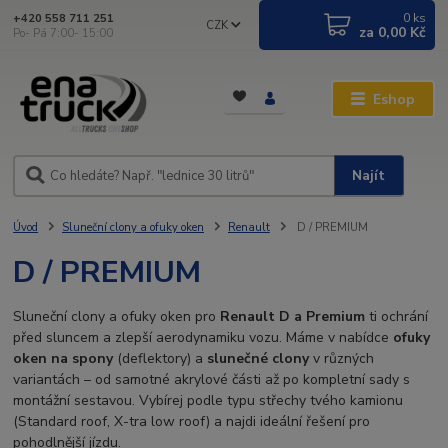
0
ks
+420 558 711 251
CZK
za
0,00 Kč
Po- Pá 7:00- 15:00
Eshop
Najít
Úvod
Sluneční clony a ofuky oken
Renault
D / PREMIUM
D / PREMIUM
Sluneční clony a ofuky oken pro
Renault D a Premium
ti ochrání
před sluncem a zlepší aerodynamiku vozu. Máme v nabídce
ofuky
oken na spony
(deflektory) a
slunečné clony
v různých
variantách – od samotné akrylové části až po kompletní sady s
montážní sestavou. Vybírej podle typu střechy tvého kamionu
(Standard roof, X-tra low roof) a najdi ideální řešení pro
pohodlnější jízdu.