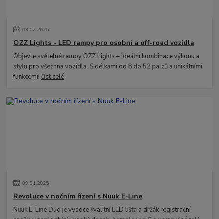
03
.
02
.
2025
OZZ Lights - LED rampy pro osobní a off-road vozidla
Objevte světelné rampy OZZ Lights – ideální kombinace výkonu a
stylu pro všechna vozidla. S délkami od 8 do 52 palců a unikátními
funkcemi!
číst celé
09
.
01
.
2025
Revoluce v nočním řízení s Nuuk E-Line
Nuuk E-Line Duo je vysoce kvalitní LED lišta a držák registrační