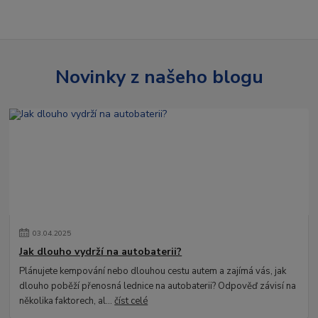
Novinky z našeho blogu
03
.
04
.
2025
Jak dlouho vydrží na autobaterii?
Plánujete kempování nebo dlouhou cestu autem a zajímá vás, jak
dlouho poběží přenosná lednice na autobaterii? Odpověď závisí na
několika faktorech, al...
číst celé