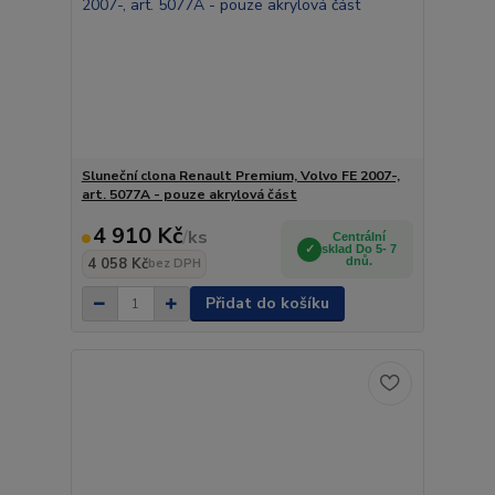
Sluneční clona Renault Premium, Volvo FE 2007-,
art. 5077A - pouze akrylová část
4 910 Kč
/
ks
Centrální
sklad Do 5- 7
4 058 Kč
dnů.
bez DPH
Přidat do košíku