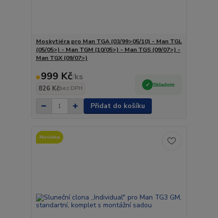
Moskytiéra pro Man TGA (03/99>05/10) - Man TGL
(05/05>) - Man TGM (10/05>) - Man TGS (09/07>) -
Man TGX (09/07>)
999 Kč
/
ks
Skladem
826 Kč
bez DPH
Přidat do košíku
Novinka