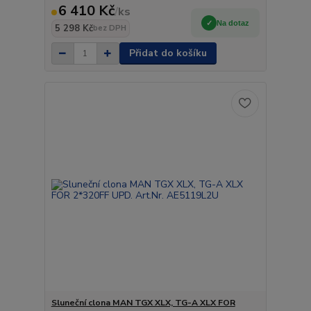
6 410 Kč
/
ks
Na dotaz
5 298 Kč
bez DPH
Přidat do košíku
Sluneční clona MAN TGX XLX, TG-A XLX FOR