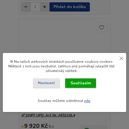
Přidat do košíku
🍪 Na našich webových stránkách používáme soubory cookies.
Některé z nich jsou nezbytné, zatímco jiné pomáhají vylepšít Váš
uživatelský zážitek.
Souhlasím
Nastavení
Souhlas můžete odmítnout
zde
.
Sluneční clona MAN TGX XLX, TG-A XLX FOR
4*320FF UPD. Art.Nr. AE5119L4
9 920 Kč
/
ks