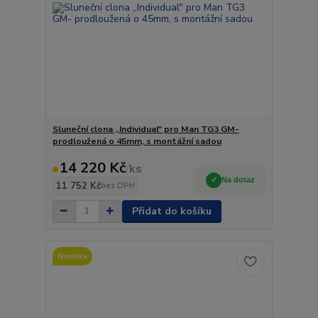
Sluneční clona ,,Individual" pro Man TG3 GM-
prodloužená o 45mm, s montážní sadou
14 220 Kč
/
ks
Na dotaz
11 752 Kč
bez DPH
Přidat do košíku
Novinka