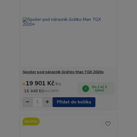
Spoiler pod nárazník lízátko Man TGX 2020+
19 901 Kč
/
ks
Do 2 až 3
16 448 Kč
týdnů
bez DPH
Přidat do košíku
Novinka