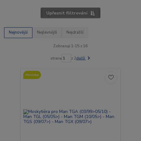
Upřesnit fiiltrování
Nejnovější
Nejlevnější
Nejdražší
Zobrazuji 1-15 z 16
strana
z 2
další
Novinka