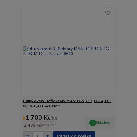
Ofuky oken/ Deflektory MAN TGS,TGX,TG-A,TG-
M,TG-L,ALL art.8613
1 700 Kč
/
ks
Skladem
1 405 Kč
bez DPH
Přidat do košíku