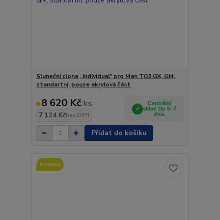
Sluneční clona ,,Individual" pro Man TG3 GX, GM,
standartní, pouze akrylová část
8 620 Kč
/
ks
Centrální
sklad Do 5- 7
7 124 Kč
dnů.
bez DPH
Přidat do košíku
Novinka