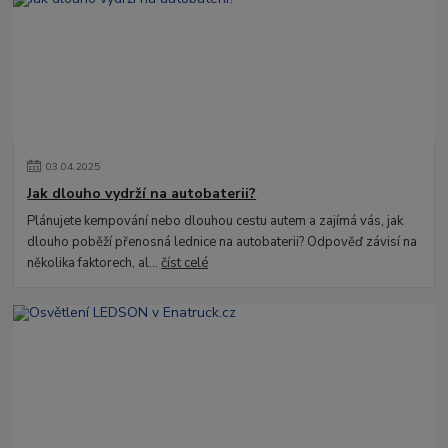
03
.
04
.
2025
Jak dlouho vydrží na autobaterii?
Plánujete kempování nebo dlouhou cestu autem a zajímá vás, jak
dlouho poběží přenosná lednice na autobaterii? Odpověď závisí na
několika faktorech, al...
číst celé