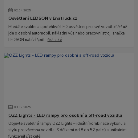
02
.
04
.
2025
Osvětlení LEDSON v Enatruck.cz
Hledáte kvalitní a spolehlivé LED osvětlení pro své vozidlo? Ať už
jde o osobní automobil, nákladní vůz nebo pracovní stroj, značka
LEDSON nabízí špič...
číst celé
03
.
02
.
2025
OZZ Lights - LED rampy pro osobní a off-road vozidla
Objevte světelné rampy OZZ Lights – ideální kombinace výkonu a
stylu pro všechna vozidla. S délkami od 8 do 52 palců a unikátními
funkcemi!
číst celé