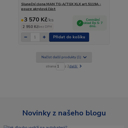
Sluneční clona MAN TG-A/TGX XLX art.5119A -
pouze akrylová část
3 570 Kč
/
ks
Centrální
sklad Do 5- 7
2 950 Kč
dnů.
bez DPH
Přidat do košíku
Načíst další produkty (1)
strana
z 2
další
Novinky z našeho blogu