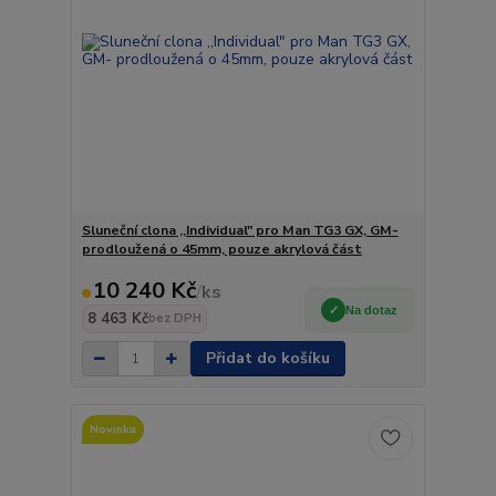
Sluneční clona ,,Individual" pro Man TG3 GX, GM-
prodloužená o 45mm, pouze akrylová část
10 240 Kč
/
ks
Na dotaz
8 463 Kč
bez DPH
Přidat do košíku
Novinka