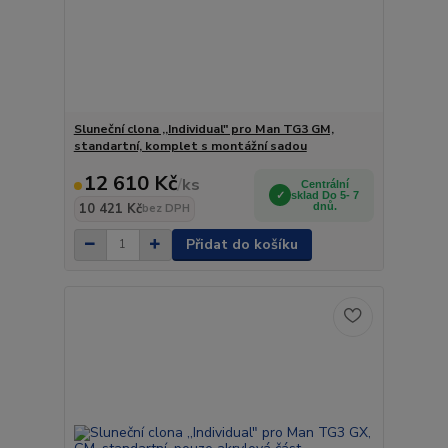
Sluneční clona ,,Individual" pro Man TG3 GM,
standartní, komplet s montážní sadou
12 610 Kč
/
ks
Centrální
sklad Do 5- 7
10 421 Kč
dnů.
bez DPH
Přidat do košíku