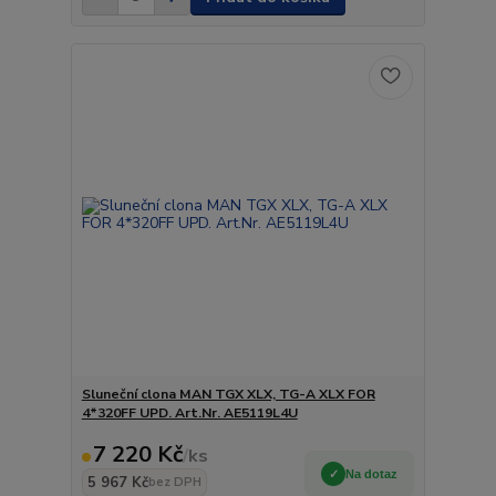
Sluneční clona MAN TGX XLX, TG-A XLX FOR
4*320FF UPD. Art.Nr. AE5119L4U
7 220 Kč
/
ks
Na dotaz
5 967 Kč
bez DPH