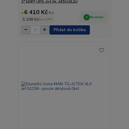
2*320FF UPD. Art.Nr. AE5119L2U
6 410 Kč
/
ks
Na dotaz
5 298 Kč
bez DPH
Přidat do košíku