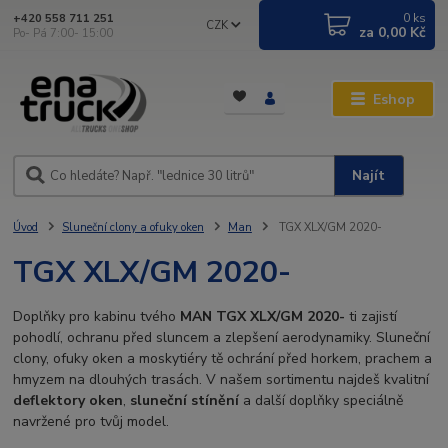
0
ks
+420 558 711 251
CZK
za
0,00 Kč
Po- Pá 7:00- 15:00
Eshop
Najít
Úvod
Sluneční clony a ofuky oken
Man
TGX XLX/GM 2020-
TGX XLX/GM 2020-
Doplňky pro kabinu tvého
MAN TGX XLX/GM 2020-
ti zajistí
pohodlí, ochranu před sluncem a zlepšení aerodynamiky. Sluneční
clony, ofuky oken a moskytiéry tě ochrání před horkem, prachem a
hmyzem na dlouhých trasách. V našem sortimentu najdeš kvalitní
deflektory oken
,
sluneční stínění
a další doplňky speciálně
navržené pro tvůj model.