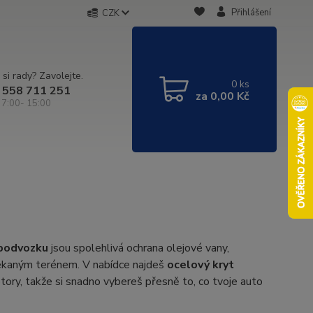
Přihlášení
CZK
 si rady? Zavolejte.
0
ks
 558 711 251
za
0,00 Kč
 7:00- 15:00
 podvozku
jsou spolehlivá ochrana olejové vany,
ekaným terénem. V nabídce najdeš
ocelový kryt
ry, takže si snadno vybereš přesně to, co tvoje auto