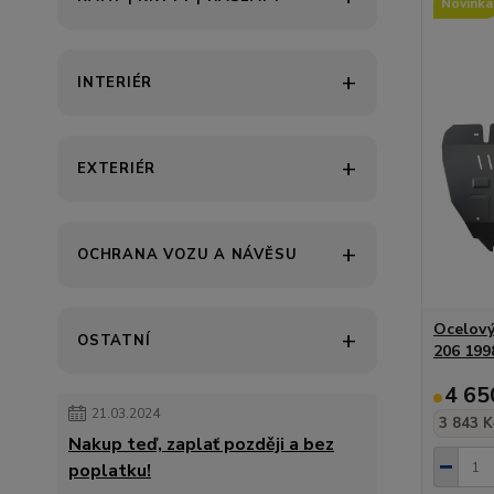
Novinka
INTERIÉR
EXTERIÉR
OCHRANA VOZU A NÁVĚSU
Ocelový
OSTATNÍ
206 199
4 65
21.03.2024
3 843 K
Nakup teď, zaplať později a bez
poplatku!