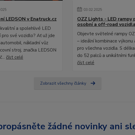
2025
03
.
02
.
2025
ní LEDSON v Enatruck.cz
OZZ Lights - LED rampy 
osobní a off-road vozidl
kvalitní a spolehlivé LED
Objevte světelné rampy OZ
 pro své vozidlo? Ať už jde
– ideální kombinace výkonu 
 automobil, nákladní vůz
pro všechna vozidla. S délk
covní stroj, značka LEDSON
do 52 palců a unikátními fun
č...
číst celé
číst celé
Zobrazit všechny články
ropásněte žádné novinky ani sl