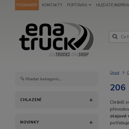
FOGMAKER
KONTAKTY
POPTÁVKA
HLEDÁTE INSPIRAC
Úvod
O
206
CHLAZENÍ
Chráníš s
převodov
olejové
NOVINKY
potřebuje