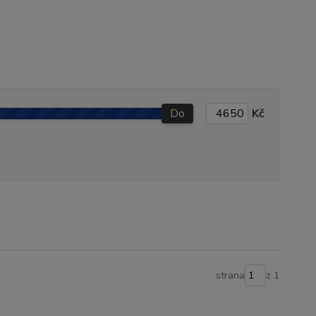
Do
Kč
strana
z 1