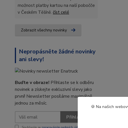
možnost platby kartou na naší pobočče
v Českém Těšíně.
číst celé
Zobrazit všechny novinky
Nepropásněte žádné novinky
ani slevy!
Buďte v obraze!
Přihlaste se k odběru
novinek a získejte exkluzivní slevy jako
první! Newsletter posíláme maximálně
jednou za měsíc.
🍪 Na našich webový
Přihlásit se
Souhlasím se
zpracováním osobních údajů
za účelem