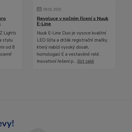
09
.
01
.
2025
pro
Revoluce v nočním řízení s Nuuk
a
E-Line
Z Lights
Nuuk E-Line Duo je vysoce kvalitní
a stylu
LED lišta a držák registrační značky,
ami od 8
který nabízí vysoký dosah,
kcemi!
homologaci E a vestavěné relé.
Inovativní řešení p...
číst celé
evy!