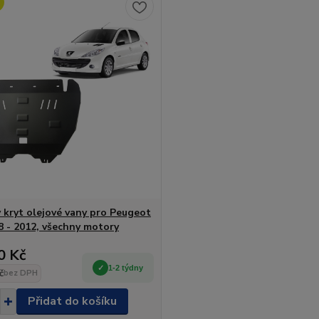
 kryt olejové vany pro Peugeot
8 - 2012, všechny motory
0 Kč
1-2 týdny
č
bez DPH
Přidat do košíku