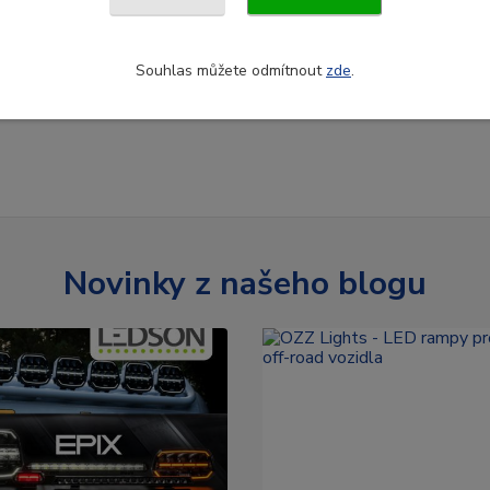
Souhlas můžete odmítnout
zde
.
Novinky z našeho blogu