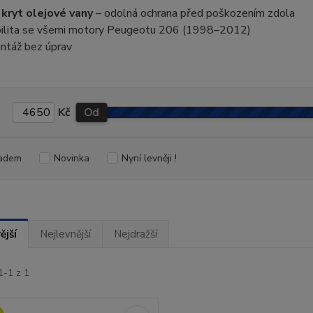
kryt olejové vany
– odolná ochrana před poškozením zdola
ilita se všemi motory Peugeotu 206 (1998–2012)
ntáž bez úprav
Kč
Od
adem
Novinka
Nyní levněji !
ější
Nejlevnější
Nejdražší
1-1 z 1