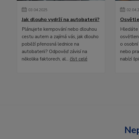
03
.
04
.
2025
02
.
04
.
Jak dlouho vydrží na autobaterii?
Osvětle
Plánujete kempování nebo dlouhou
Hledáte 
cestu autem a zajímá vás, jak dlouho
osvětlení
poběží přenosná lednice na
o osobní
autobaterii? Odpověď závisí na
nebo pra
několika faktorech, al...
číst celé
nabízí špi
Nep