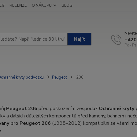
I?
RECENZE
O NÁKUPU
BLOG
Nevíte
Najít
+420
Po- Pá
chranné kryty podvozku
Peugeot
206
vůj
Peugeot 206
před poškozením zespodu?
Ochranné kryty
ky a dalších důležitých komponentů před kameny, bahnem i neč
 vany pro Peugeot 206
(1998–2012) kompatibilní se všemi moto
.